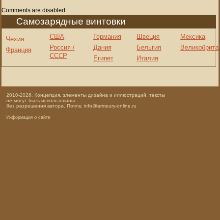
Comments are disabled
Самозарядные винтовки
США
Германия
Швеция
Мексика
Чехия
Россия /
Дания
Бельгия
Великобрита
Франция
СССР
Египет
Италия
2010-2026. Концепция, элементы дизайна и иллюстраций, тексты
не могут быть использованы
без разрешения автора. Почта: info@armoury-online.ru
Информация о сайте