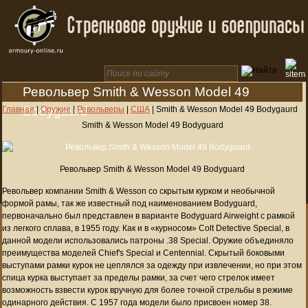
Револьвер Smith & Wesson Model 49
Bodygaurd
Главная
|
Оружие
|
Револьверы
|
США
|
Smith & Wesson Model 49 Bodygaurd
Smith & Wesson Model 49 Bodyguard
Револьвер Smith & Wesson Model 49 Bodyguard
Револьвер компании Smith & Wesson со скрытым курком и необычной
формой рамы, так же известный под наименованием Bodyguard,
первоначально был представлен в варианте Bodyguard Airweight с рамкой
из легкого сплава, в 1955 году. Как и в «курносом» Colt Detective Special, в
данной модели использовались патроны .38 Special. Оружие объединяло
преимущества моделей Chief's Special и Centennial. Скрытый боковыми
выступами рамки курок не цеплялся за одежду при извлечении, но при этом
спица курка выступает за пределы рамки, за счет чего стрелок имеет
возможность взвести курок вручную для более точной стрельбы в режиме
одинарного действия. С 1957 года модели было присвоен номер 38.