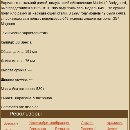
Вариант со стальной рамой, получивший обозначение Model 49 Bodyguard,
был представлен в 1959-м. В 1985 году появилась модель 649. Это оружие
получило рамку из нержавеющей стали. В 1997 году модель 49 была снята
с производства в пользу револьвера 649, использующего патроны .357
Magnum.
Технические характеристики
Калибр: .38 Special
Общая длина: 191 мм
Длина ствола: 76 мм
Высота оружия: ---
Ширина оружия: ---
Масса без патронов: 580 г.
Емкость барабана: 5 патронов
Comments are disabled
Револьверы
Великобритания
Франция
Италия
Бразилия
Испания
Германия
Бельгия
Россия /
Чехия