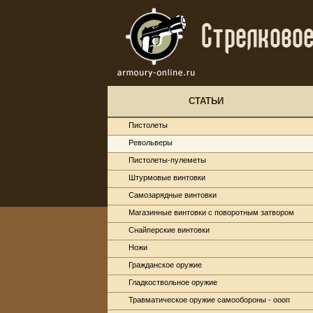
СТАТЬИ
Пистолеты
Револьверы
Пистолеты-пулеметы
Штурмовые винтовки
Самозарядные винтовки
Магазинные винтовки с поворотным затвором
Снайперские винтовки
Ножи
Гражданское оружие
Гладкоствольное оружие
Травматическое оружие самообороны - оооп