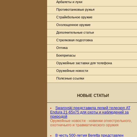
Арбалеты и луки
Противотанковые ружья
Страйкбольное оружие
Охолощенное оружие
Дополнительные статьи
Стрелковая подготовка
Оптика
Боеприпасы
Оружейные заставки для телефона
Оружейные новости
Полезные ссылки
НОВЫЕ СТАТЬИ
Swarovski представила легкий телескоп AT
Endura 21-65x75 для охоты и наблюдений за
природой
Оружейные новости - новинки огнестрельного,
охотничьего и травматического оружия
В честь 500-летия Beretta представлен