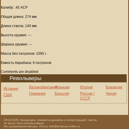
Калибр: .45 ACP
Общая длина: 274 мм
Длина ствола: 140 мм
Высота оружия: ---
Ширина оружия: ---
Масса без патронов: 1095 г.
Емкость барабана: 6 патронов
Comments are disabled
Револьверы
Великобритания
Франция
Италия
Бразилия
Испания
Германия
Бельгия
Россия /
Чехия
США
СССР
2010-2026. Концепция, элементы дизайна и иллюстраций, тексты
не могут быть использованы
без разрешения автора. Почта: info@armoury-online.ru