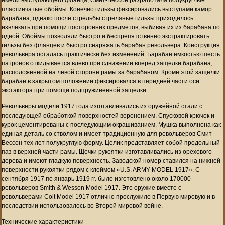
имели выступающего фланца, Смит-Вессон разработала полукруглые
пластинчатые обоймы. Конечно гильзы фиксировались выступами камор
барабана, однако после стрельбы стреляные гильзы приходилось
извлекать при помощи посторонних предметов, выбивая их из барабана по
одной. Обоймы позволяли быстро и беспрепятственно экстрактировать
гильзы без фланцев и быстро снаряжать барабан револьвера. Конструкция
револьвера осталась практически без изменений. Барабан емкостью шесть
патронов откидывается влево при сдвижении вперед защелки барабана,
расположенной на левой стороне рамы за барабаном. Кроме этой защелки
барабан в закрытом положении фиксировался в передней части оси
экстактора при помощи подпружиненной защелки.
Револьверы модели 1917 года изготавливались из оружейной стали с
последующей обработкой поверхностей воронением. Спусковой крючок и
курок цементированы с последующим окрашиванием. Мушка выполнена как
единая деталь со стволом и имеет традиционную для револьверов Смит-
Вессон тех лет полукруглую форму. Целик представляет собой продольный
паз в верхней части рамы. Щечки рукоятки изготавливались из орехового
дерева и имеют гладкую поверхность. Заводской номер ставился на нижней
поверхности рукоятки рядом с клеймом «U.S. ARMY MODEL 1917». С
сентября 1917 по январь 1919 гг. было изготовлено около 170000
револьверов Smith & Wesson Model 1917. Это оружие вместе с
револьверами Colt Model 1917 отлично прослужило в Первую мировую и в
последствии использовалось во Второй мировой войне.
Технические характеристики