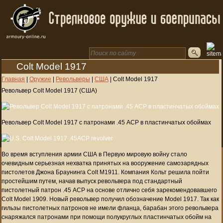
Colt Model 1917
Главная
|
Оружие
|
Револьверы
|
США
|
Colt Model 1917
Револьвер Colt Model 1917 (США)
Револьвер Colt Model 1917 с патронами .45 ACP в пластинчатых обоймах
Во время вступления армии США в Первую мировую войну стало
очевидным серьезная нехватка принятых на вооружение самозарядных
пистолетов Джона Браунинга Colt M1911. Компания Кольт решила пойти
простейшим путем, начав выпуск револьвера под стандартный
пистолетный патрон .45 ACP на основе отлично себя зарекомендовавшего
Colt Model 1909. Новый револьвер получил обозначение Model 1917. Так как
гильзы пистолетных патронов не имели фланца, барабан этого револьвера
снаряжался патронами при помощи полукруглых пластинчатых обойм на