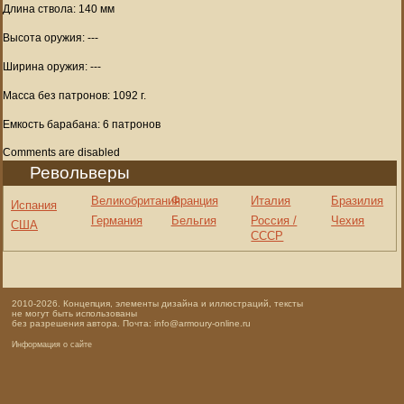
Длина ствола: 140 мм
Высота оружия: ---
Ширина оружия: ---
Масса без патронов: 1092 г.
Емкость барабана: 6 патронов
Comments are disabled
Револьверы
Великобритания
Франция
Италия
Бразилия
Испания
Германия
Бельгия
Россия /
Чехия
США
СССР
2010-2026. Концепция, элементы дизайна и иллюстраций, тексты
не могут быть использованы
без разрешения автора. Почта: info@armoury-online.ru
Информация о сайте