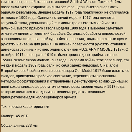
три патрона, разработанных компанией Smith & Wesson. Такие обоймы
позволяли экстрактировать гильзы без фланцев и быстро снаряжать
барабан револьвера. Внешне модель 1917 года практически не отличалась
от модели 1909 года. Одним из отличий модели 1917 года является
конусный ствол, уменьшающийся в диаметре от его тыльной части к
дульной, вместо прямого ствола модели 1909 года. Наиболее заметным
отличием является короткий барабан. Остались обработка поверхностей
воронением, полированный курок без воронения, гладкие ореховые щечки
рукоятки и антабка для ремня. На нижней поверхности рукоятки ставился
армейский серийный номер, рядом с клеймом «U.S. ARMY MODEL 1917». С
октября 1917 по февраль 1919 гг. было произведено приблизительно
155000 экземпляров модели 1917 года. Во время войны этот револьвер, так
же как и модель 1909 года, отлично себя зарекомендовал. С началом
Второй мировой войны многие револьверы Colt Model 1917 были изъяты со
складов, приведены в рабочее состояние, перепокрыты в основном
методом фосфатирования и отправлены в действующую армию. До наших
дней сохранилось еще достаточно много револьверов модели 1917 года,
которые являются выгодным вложением средств и желанным
приобретением для коллекционеров оружия.
Технические характеристики
Калибр: .45 ACP
Общая длина: 273 мм