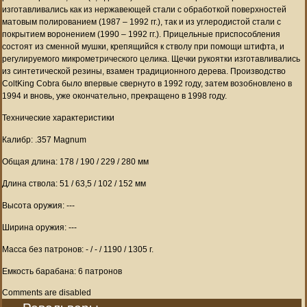
изготавливались как из нержавеющей стали с обработкой поверхностей
матовым полированием (1987 – 1992 гг.), так и из углеродистой стали с
покрытием воронением (1990 – 1992 гг.). Прицельные приспособления
состоят из сменной мушки, крепящийся к стволу при помощи штифта, и
регулируемого микрометрического целика. Щечки рукоятки изготавливались
из синтетической резины, взамен традиционного дерева. Производство
ColtKing Cobra было впервые свернуто в 1992 году, затем возобновлено в
1994 и вновь, уже окончательно, прекращено в 1998 году.
Технические характеристики
Калибр: .357 Magnum
Общая длина: 178 / 190 / 229 / 280 мм
Длина ствола: 51 / 63,5 / 102 / 152 мм
Высота оружия: ---
Ширина оружия: ---
Масса без патронов: - / - / 1190 / 1305 г.
Емкость барабана: 6 патронов
Comments are disabled