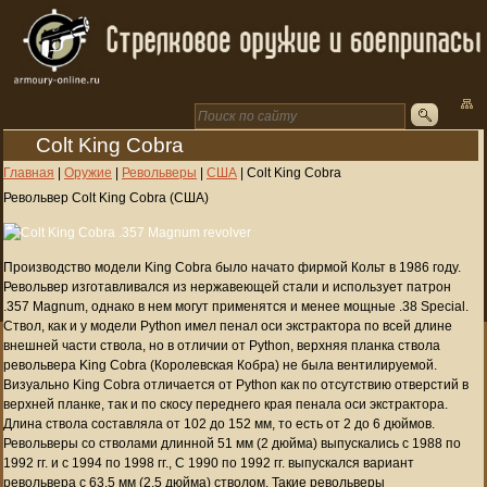
Colt King Cobra
Главная
|
Оружие
|
Револьверы
|
США
|
Colt King Cobra
Револьвер Colt King Cobra (США)
Производство модели King Cobra было начато фирмой Кольт в 1986 году.
Револьвер изготавливался из нержавеющей стали и использует патрон
.357 Magnum, однако в нем могут применятся и менее мощные .38 Special.
Ствол, как и у модели Python имел пенал оси экстрактора по всей длине
внешней части ствола, но в отличии от Python, верхняя планка ствола
револьвера King Cobra (Королевская Кобра) не была вентилируемой.
Визуально King Cobra отличается от Python как по отсутствию отверстий в
верхней планке, так и по скосу переднего края пенала оси экстрактора.
Длина ствола составляла от 102 до 152 мм, то есть от 2 до 6 дюймов.
Револьверы со стволами длинной 51 мм (2 дюйма) выпускались с 1988 по
1992 гг. и с 1994 по 1998 гг., С 1990 по 1992 гг. выпускался вариант
револьвера с 63,5 мм (2,5 дюйма) стволом. Такие револьверы