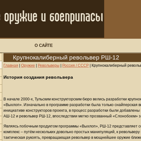
О САЙТЕ
Крупнокалиберный револьвер РШ-12
Главная
|
Оружие
|
Револьверы
|
Россия / СССР
|
Крупнокалиберный револь
История создания револьвера
В начале 2000-х, Тульским конструкторским бюро велись разработки круп
«Выхлоп». Изначально в программе разработки была только снайперская ви
инициативе конструкторов проекта, в процесс разработки были добавлен
АШ-12 и револьвер РШ-12, впоследствии метко прозванный «Слонобоем» за
Являясь побочным продуктом программы «Выхлоп», РШ-12 представляет 
комплекс – путём нескольких довольно простых манипуляций, к револьверу
тактическая рукоять, превращающая револьвер в мощнейшее оружие ближн