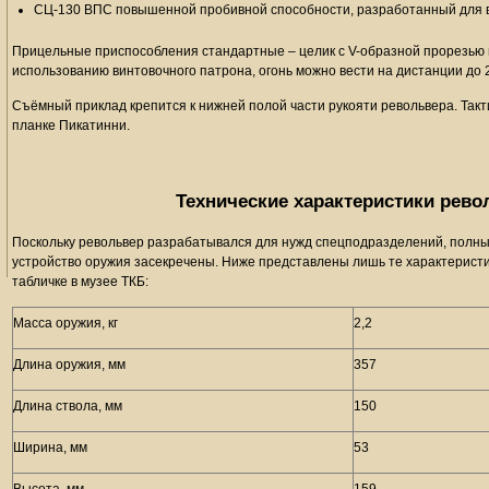
СЦ-130 ВПС повышенной пробивной способности, разработанный для 
Прицельные приспособления стандартные – целик с V-образной прорезью 
использованию винтовочного патрона, огонь можно вести на дистанции до 
Съёмный приклад крепится к нижней полой части рукояти револьвера. Такт
планке Пикатинни.
Технические характеристики рево
Поскольку револьвер разрабатывался для нужд спецподразделений, полные
устройство оружия засекречены. Ниже представлены лишь те характеристи
табличке в музее ТКБ:
Масса оружия, кг
2,2
Длина оружия, мм
357
Длина ствола, мм
150
Ширина, мм
53