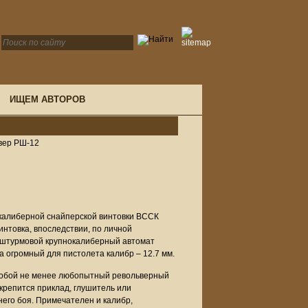
ИЩЕМ АВТОРОВ
вер РШ-12
нокалиберной снайперской винтовки ВССК
нтовка, впоследствии, по личной
ы штурмовой крупнокалиберный автомат
 огромный для пистолета калибр – 12.7 мм.
собой не менее любопытный револьверный
 крепится приклад, глушитель или
его боя. Примечателен и калибр,