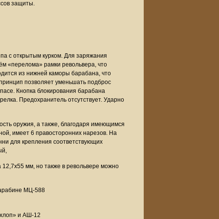
ссов защиты.
ипа с открытым курком. Для заряжания
тём «перелома» рамки револьвера, что
дится из нижней каморы барабана, что
е принцип позволяет уменьшать подброс
пасе. Кнопка блокирования барабана
релка. Предохранитель отсутствует. Ударно
ость оружия, а также, благодаря имеющимся
ой, имеет 6 правосторонних нарезов. На
инни для крепления соответствующих
ый,
12,7х55 мм, но также в револьвере можно
карабине МЦ-588
хлоп» и АШ-12