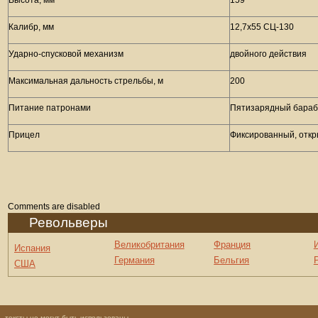
Высота, мм
159
Калибр, мм
12,7х55 СЦ-130
Ударно-спусковой механизм
двойного действия
Максимальная дальность стрельбы, м
200
Питание патронами
Пятизарядный бара
Прицел
Фиксированный, откр
Comments are disabled
Револьверы
Великобритания
Франция
Испания
Германия
Бельгия
США
 тексты не могут быть использованы