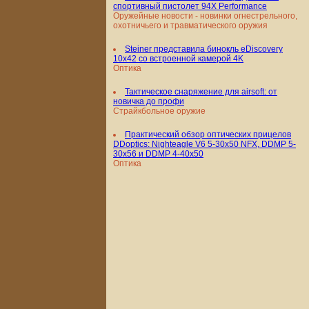
спортивный пистолет 94X Performance
Оружейные новости - новинки огнестрельного,
охотничьего и травматического оружия
Steiner представила бинокль eDiscovery
10x42 со встроенной камерой 4K
Оптика
Тактическое снаряжение для airsoft: от
новичка до профи
Страйкбольное оружие
Практический обзор оптических прицелов
DDoptics: Nighteagle V6 5-30x50 NFX, DDMP 5-
30x56 и DDMP 4-40x50
Оптика