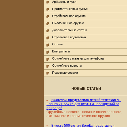
Арбалеты и луки
Противотанковые ружья
Страйкбольное оружие
Охолощенное оружие
Дополнительные статьи
Стрелковая подготовка
Оптика
Боеприпасы
Оружейные заставки для телефона
Оружейные новости
Полезные ссылки
НОВЫЕ СТАТЬИ
Swarovski представила легкий телескоп AT
Endura 21-65x75 для охоты и наблюдений за
природой
Оружейные новости - новинки огнестрельного,
охотничьего и травматического оружия
В честь 500-летия Beretta представлен