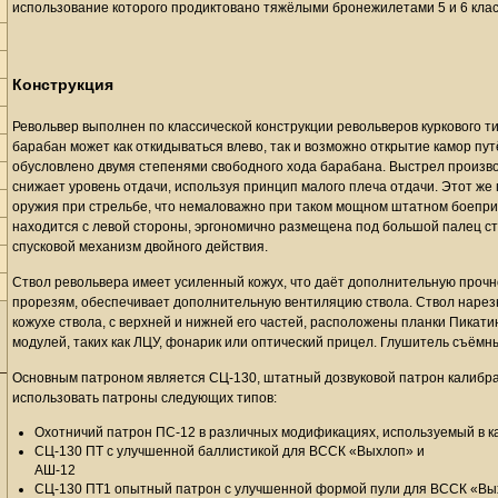
использование которого продиктовано тяжёлыми бронежилетами 5 и 6 кла
Конструкция
Револьвер выполнен по классической конструкции револьверов куркового т
барабан может как откидываться влево, так и возможно открытие камор пу
обусловлено двумя степенями свободного хода барабана. Выстрел произво
снижает уровень отдачи, используя принцип малого плеча отдачи. Этот ж
оружия при стрельбе, что немаловажно при таком мощном штатном боепри
находится с левой стороны, эргономично размещена под большой палец ст
спусковой механизм двойного действия.
Ствол револьвера имеет усиленный кожух, что даёт дополнительную прочн
прорезям, обеспечивает дополнительную вентиляцию ствола. Ствол нарезн
кожухе ствола, с верхней и нижней его частей, расположены планки Пикат
модулей, таких как ЛЦУ, фонарик или оптический прицел. Глушитель съёмн
Основным патроном является СЦ-130, штатный дозвуковой патрон калибра 
использовать патроны следующих типов:
Охотничий патрон ПС-12 в различных модификациях, используемый в 
СЦ-130 ПТ с улучшенной баллистикой для ВССК «Выхлоп» и
АШ-12
СЦ-130 ПТ1 опытный патрон с улучшенной формой пули для ВССК «Вы