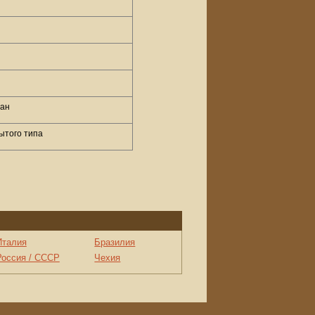
бан
ытого типа
Италия
Бразилия
Россия / СССР
Чехия