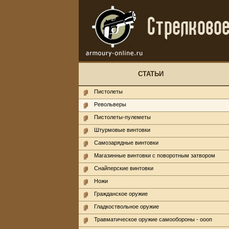
СТАТЬИ
Пистолеты
Револьверы
Пистолеты-пулеметы
Штурмовые винтовки
Самозарядные винтовки
Магазинные винтовки с поворотным затвором
Снайперские винтовки
Ножи
Гражданское оружие
Гладкоствольное оружие
Травматическое оружие самообороны - оооп