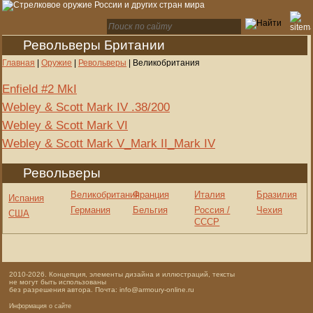
Револьверы Британии
Главная
|
Оружие
|
Револьверы
|
Великобритания
Enfield #2 MkI
Webley & Scott Mark IV .38/200
Webley & Scott Mark VI
Webley & Scott Mark V_Mark II_Mark IV
Револьверы
Великобритания
Франция
Италия
Бразилия
Испания
Германия
Бельгия
Россия /
Чехия
США
СССР
2010-2026. Концепция, элементы дизайна и иллюстраций, тексты
не могут быть использованы
без разрешения автора. Почта: info@armoury-online.ru
Информация о сайте