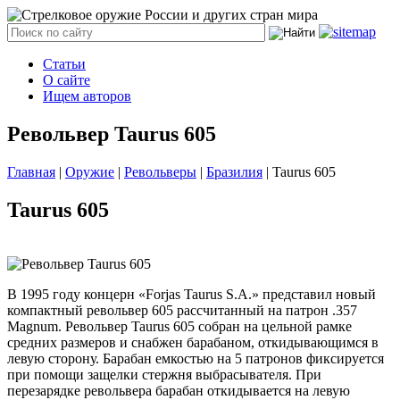
Статьи
О сайте
Ищем авторов
Револьвер Taurus 605
Главная
|
Оружие
|
Револьверы
|
Бразилия
|
Taurus 605
Taurus 605
В 1995 году концерн «Forjas Taurus S.A.» представил новый
компактный револьвер 605 рассчитанный на патрон .357
Magnum. Револьвер Taurus 605 собран на цельной рамке
средних размеров и снабжен барабаном, откидывающимся в
левую сторону. Барабан емкостью на 5 патронов фиксируется
при помощи защелки стержня выбрасывателя. При
перезарядке револьвера барабан откидывается на левую