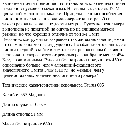
выполнен почти полностью из титана, за исключением ствола
и ударно-спускового механизма. На стальных деталях УСМ
цвета побежалости от закалки. Прицельные приспособления
чисто номинальные, правда маловероятна и стрельба из
такого револьвера дальше десяти метров. Рукоятка револьвера
выполнена из приятной на ощупь но не слишком мягкой
резины, но что хорошо в отличие от той же Смит-
Вессоновской рукоятки закрывает так же заднюю часть рамки,
что намного на мой взгляд удобнее. Позабавило что ёршик для
чистки шедший в кейсе в комплекте с револьвером был явно
великоват и скорее всего от револьвера калибра не менее .454
Казул, как минимум. Взвесил без патронов получилось 459 г.,
однозначно больше, чем у алюминий-скандиевого
аналогичного Смита 340Р (310 г.), но меньше, чем у
цельностальных моделей аналогичного размера".
Технические характеристики револьвера Taurus 605
Калибр: .357 Magnum
Длина оружия: 165 мм
Длина ствола: 51 мм
Масса без патронов: 680 г.