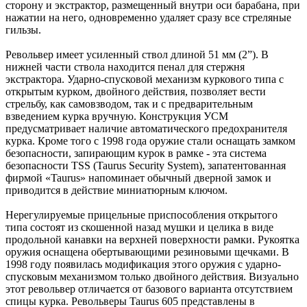
сторону и экстрактор, размещенный внутри оси барабана, при
нажатии на него, одновременно удаляет сразу все стреляные
гильзы.
Револьвер имеет усиленный ствол длиной 51 мм (2”). В
нижней части ствола находится пенал для стержня
экстрактора. Ударно-спусковой механизм куркового типа с
открытым курком, двойного действия, позволяет вести
стрельбу, как самовзводом, так и с предварительным
взведением курка вручную. Конструкция УСМ
предусматривает наличие автоматического предохранителя
курка. Кроме того с 1998 года оружие стали оснащать замком
безопасности, запирающим курок в рамке - эта система
безопасности TSS (Taurus Security System), запатентованная
фирмой «Taurus» напоминает обычный дверной замок и
приводится в действие миниатюрным ключом.
Нерегулируемые прицельные приспособления открытого
типа состоят из скошенной назад мушки и целика в виде
продольной канавки на верхней поверхности рамки. Рукоятка
оружия оснащена обертывающими резиновыми щечками. В
1998 году появилась модификация этого оружия с ударно-
спусковым механизмом только двойного действия. Визуально
этот револьвер отличается от базового варианта отсутствием
спицы курка. Револьверы Taurus 605 представлены в