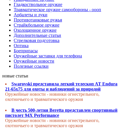
Гладкоствольное оружие
Травматическое оружие самообороны - оооп
Арбалеты и луки
Противотанковые ружья
Страйкбольное оружие
Охолощенное оружие
Дополнительные статьи
Стрелковая подготовка
Оптика
Боеприпасы
Оружейные заставки для телефона
Оружейные новости
Полезные ссылки
новые статьи
Swarovski представила легкий телескоп AT Endura
21-65x75 для охоты и наблюдений за природой
Оружейные новости - новинки огнестрельного,
охотничьего и травматического оружия
В честь 500-летия Beretta представлен спортивный
пистолет 94X Performance
Оружейные новости - новинки огнестрельного,
охотничьего и травматического оружия