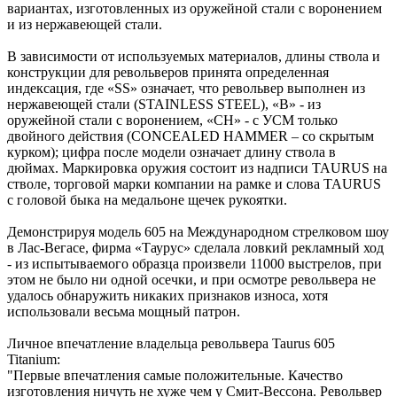
вариантах, изготовленных из оружейной стали с воронением
и из нержавеющей стали.
В зависимости от используемых материалов, длины ствола и
конструкции для револьверов принята определенная
индексация, где «SS» означает, что револьвер выполнен из
нержавеющей стали (STAINLESS STEEL), «B» - из
оружейной стали с воронением, «CH» - с УСМ только
двойного действия (CONCEALED HAMMER – со скрытым
курком); цифра после модели означает длину ствола в
дюймах. Маркировка оружия состоит из надписи TAURUS на
стволе, торговой марки компании на рамке и слова TAURUS
с головой быка на медальоне щечек рукоятки.
Демонстрируя модель 605 на Международном стрелковом шоу
в Лас-Вегасе, фирма «Таурус» сделала ловкий рекламный ход
- из испытываемого образца произвели 11000 выстрелов, при
этом не было ни одной осечки, и при осмотре револьвера не
удалось обнаружить никаких признаков износа, хотя
использовали весьма мощный патрон.
Личное впечатление владельца револьвера Taurus 605
Titanium:
"Первые впечатления самые положительные. Качество
изготовления ничуть не хуже чем у Смит-Вессона. Револьвер