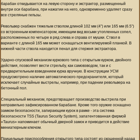
барабан откидывается на левую сторону и экстрактор, размещенный
внутри оси барабана, при нажатии на него, одновременно удаляет сразу
все стреляные гильзы.
Револьвер снабжен тяжелым стволом длиной 102 мм (4”) или 165 мм (6.5”)
со встроенным компенсатором, имеющим вид восьми утопленных сопел,
расположенных по четыре в ряд слева и справа от мушки. Ствол в
варианте с длиной 165 мм может оснащаться вентилируемой планкой. В
нижней части ствола находится пенал для стержня экстрактора.
Ударно-спусковой механизм куркового типа с открытым курком, двойного
действия, позволяет вести стрельбу, как самовзводом, так и с
предварительным взведением курка вручную. В конструкции УСМ
предусмотрено наличие автоматического предохранителя, который
исключает случайные выстрелы, например, при падении револьвера на
бетонный пол.
Специальный механизм, предотвращает производство выстрела при
неправильно зафиксированном барабане. Кроме того оружие оснащено
замком безопасности, запирающим курок в рамке - эта система
безопасности TSS (Taurus Security System), запатентованная фирмой
«Taurus» напоминает обычный дверной замок и приводится в действие
миниатюрным ключом.
Прицельные приспособления открытого типа состоят из скошенной назад