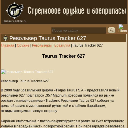
Револьвер Taurus Tracker 627
Главная
|
Оружие
|
Револьверы
|
Бразилия
|
Taurus Tracker 627
Taurus Tracker 627
Револьвер Taurus Tracker 627
В 2000 году бразильская фирма «Forjas Taurus S.A.» представила новый
револьвер 627 под патрон .357 Magnum, который появился на рынке
оружия с наименованием «Tracker». Револьвер Taurus 627 собран на
цельной рамке с уменьшенной рукояткой и снабжен барабаном,
откидывающимся в левую сторону.
Барабан емкостью на 7 патронов фиксируется в рамке за счет встроенного
кулачка в передней части поворотной серьги. При перезарядке револьвера