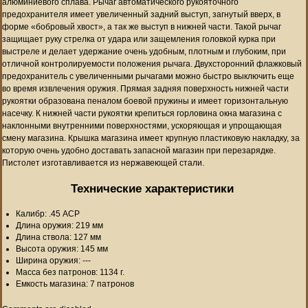
алюминиевого сплава. Рычаг автоматического рукояточного
предохранителя имеет увеличенный задний выступ, загнутый вверх, в
форме «бобровый хвост», а так же выступ в нижней части. Такой рычаг
защищает руку стрелка от удара или защемления головкой курка при
выстреле и делает удержание очень удобным, плотным и глубоким, при
отличной контролируемости положения рычага. Двухсторонний флажковый
предохранитель с увеличенными рычагами можно быстро выключить еще
во время извлечения оружия. Прямая задняя поверхность нижней части
рукоятки образована пеналом боевой пружины и имеет горизонтальную
насечку. К нижней части рукоятки крепиться горловина окна магазина с
наклонными внутренними поверхностями, ускоряющая и упрощающая
смену магазина. Крышка магазина имеет крупную пластиковую накладку, за
которую очень удобно доставать запасной магазин при перезарядке.
Пистолет изготавливается из нержавеющей стали.
Технические характеристики
Калибр: .45 ACP
Длина оружия: 219 мм
Длина ствола: 127 мм
Высота оружия: 145 мм
Ширина оружия: ---
Масса без патронов: 1134 г.
Емкость магазина: 7 патронов