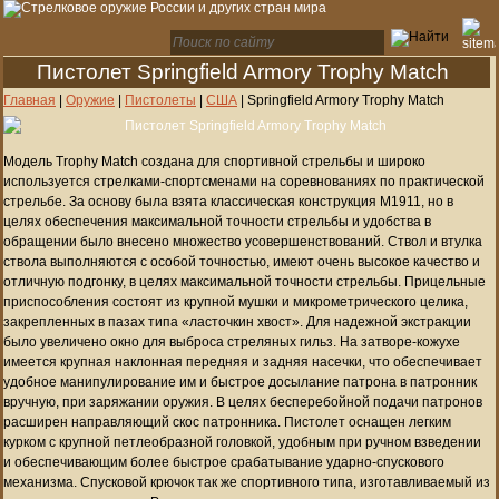
Пистолет Springfield Armory Trophy Match
Главная
|
Оружие
|
Пистолеты
|
США
|
Springfield Armory Trophy Match
Модель Trophy Match создана для спортивной стрельбы и широко
используется стрелками-спортсменами на соревнованиях по практической
стрельбе. За основу была взята классическая конструкция M1911, но в
целях обеспечения максимальной точности стрельбы и удобства в
обращении было внесено множество усовершенствований. Ствол и втулка
ствола выполняются с особой точностью, имеют очень высокое качество и
отличную подгонку, в целях максимальной точности стрельбы. Прицельные
приспособления состоят из крупной мушки и микрометрического целика,
закрепленных в пазах типа «ласточкин хвост». Для надежной экстракции
было увеличено окно для выброса стреляных гильз. На затворе-кожухе
имеется крупная наклонная передняя и задняя насечки, что обеспечивает
удобное манипулирование им и быстрое досылание патрона в патронник
вручную, при заряжании оружия. В целях бесперебойной подачи патронов
расширен направляющий скос патронника. Пистолет оснащен легким
курком с крупной петлеобразной головкой, удобным при ручном взведении
и обеспечивающим более быстрое срабатывание ударно-спускового
механизма. Спусковой крючок так же спортивного типа, изготавливаемый из