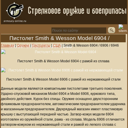
Пистолет Smith & Wesson Model 6904 /
Model 6906 / Model 6946
Главная
|
Оружие
|
Пистолеты
|
США
|
Smith & Wesson 6904 / 6906 / 6946
Пистолет Smith & Wesson Model 6904 с рамой из сплава
Пистолет Smith & Wesson Model 6906 с рамой из нержавеющей стали
Данные модели являются компактными пистолетами третьего поколения.
Ударно-спусковой механизм Model 6904 и Model 6906, куркового типа,
двойного действия. Курок без спицы. Оружие оснащено двухсторонним
флажковым предохранителем, автоматическим предохранителем ударника
и магазинным предохранителем. Двухрядный магазин имеет пластиковую
крышку с выступающей передней частью. Затвор-кожух модели 6904
изготовлен из оружейной стали, рама - из сплава. Модель 6906 отличается
затвором-кожухом из нержавеющей стали и рамой из легкого сплава с