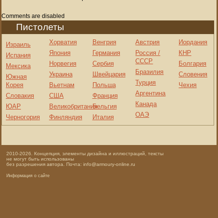
Comments are disabled
Пистолеты
Хорватия
Венгрия
Австрия
Иордания
Израиль
Япония
Германия
Россия /
КНР
Испания
СССР
Норвегия
Сербия
Болгария
Мексика
Бразилия
Украина
Швейцария
Словения
Южная
Турция
Корея
Вьетнам
Польша
Чехия
Аргентина
Словакия
США
Франция
Канада
ЮАР
Великобритания
Бельгия
ОАЭ
Черногория
Финляндия
Италия
2010-2026. Концепция, элементы дизайна и иллюстраций, тексты
не могут быть использованы
без разрешения автора. Почта: info@armoury-online.ru
Информация о сайте