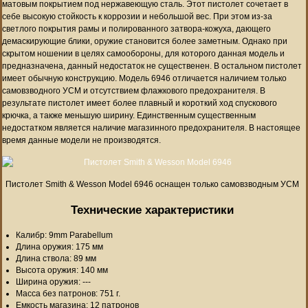
матовым покрытием под нержавеющую сталь. Этот пистолет сочетает в
себе высокую стойкость к коррозии и небольшой вес. При этом из-за
светлого покрытия рамы и полированного затвора-кожуха, дающего
демаскирующие блики, оружие становится более заметным. Однако при
скрытом ношении в целях самообороны, для которого данная модель и
предназначена, данный недостаток не существенен. В остальном пистолет
имеет обычную конструкцию. Модель 6946 отличается наличием только
самовзводного УСМ и отсутствием флажкового предохранителя. В
результате пистолет имеет более плавный и короткий ход спускового
крючка, а также меньшую ширину. Единственным существенным
недостатком является наличие магазинного предохранителя. В настоящее
время данные модели не производятся.
Пистолет Smith & Wesson Model 6946 оснащен только самовзводным УСМ
Технические характеристики
Калибр: 9mm Parabellum
Длина оружия: 175 мм
Длина ствола: 89 мм
Высота оружия: 140 мм
Ширина оружия: ---
Масса без патронов: 751 г.
Емкость магазина: 12 патронов