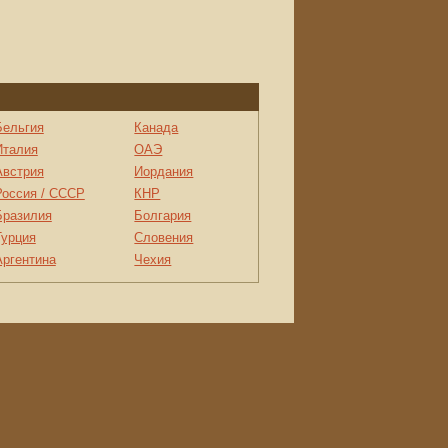
Бельгия
Канада
Италия
ОАЭ
Австрия
Иордания
Россия / СССР
КНР
Бразилия
Болгария
Турция
Словения
Аргентина
Чехия