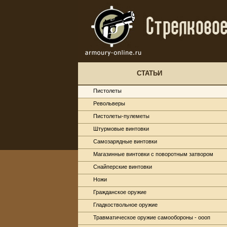
СТАТЬИ
Пистолеты
Револьверы
Пистолеты-пулеметы
Штурмовые винтовки
Самозарядные винтовки
Магазинные винтовки с поворотным затвором
Снайперские винтовки
Ножи
Гражданское оружие
Гладкоствольное оружие
Травматическое оружие самообороны - оооп