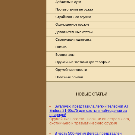
Арбалеты и луки
Противотанковые ружья
Страйкбольное оружие
Охолощенное оружие
Дополнительные статьи
Стрелковая подготовка
Оптика
Боеприпасы
Оружейные заставки для телефона
Оружейные новости
Полезные ссылки
НОВЫЕ СТАТЬИ
Swarovski представила легкий телескоп AT
Endura 21-65x75 для охоты и наблюдений за
природой
Оружейные новости - новинки огнестрельного,
охотничьего и травматического оружия
В честь 500-летия Beretta представлен