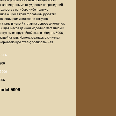
ужия в условиях низкой освещенности.
и, защищенными от ударов и повреждений
хность с изгибом, либо прямую
сширяющиеся края горловины рукоятки
овлении рам и затворов-кожухов
сталь и легкий сплав на основе алюминия.
 Общая масса данной модели с магазином и
-кожухом из оружейной стали. Модель 5906,
еющей стали. Использовалась различная
и нержавеющую сталь; полированная
906
906
odel 5906