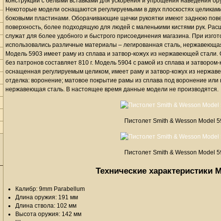
конструкции с белыми вставками для ускорения и упрощения наведения ор
Некоторые модели оснащаются регулируемыми в двух плоскостях целикам
боковыми пластинами. Оборачивающие щечки рукоятки имеют заднюю повер
поверхность, более подходящую для людей с маленькими кистями рук. Ра
служат для более удобного и быстрого присоединения магазина. При изгот
использовались различные материалы – легированная сталь, нержавеющая 
Модель 5903 имеет раму из сплава и затвор-кожух из нержавеющей стали.
без патронов составляет 810 г. Модель 5904 с рамой из сплава и затвором
оснащенная регулируемым целиком, имеет раму и затвор-кожух из нержав
отделка: воронение; матовое покрытие рамы из сплава под воронение ил
нержавеющая сталь. В настоящее время данные модели не производятся.
Пистолет Smith & Wesson Model 5
Пистолет Smith & Wesson Model 5
Технические характеристики M
Калибр: 9mm Parabellum
Длина оружия: 191 мм
Длина ствола: 102 мм
Высота оружия: 142 мм