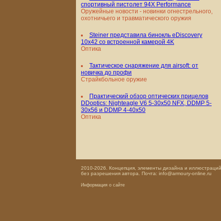
спортивный пистолет 94X Performance
Оружейные новости - новинки огнестрельного,
охотничьего и травматического оружия
Steiner представила бинокль eDiscovery
10x42 со встроенной камерой 4K
Оптика
Тактическое снаряжение для airsoft: от
новичка до профи
Страйкбольное оружие
Практический обзор оптических прицелов
DDoptics: Nighteagle V6 5-30x50 NFX, DDMP 5-
30x56 и DDMP 4-40x50
Оптика
2010-2026. Концепция, элементы дизайна и иллюстраций,
без разрешения автора. Почта: info@armoury-online.ru
Информация о сайте