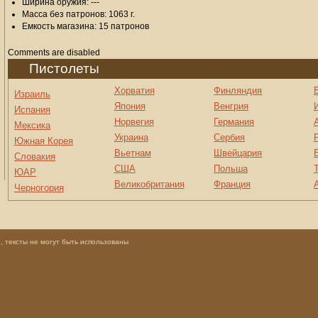
Ширина оружия: ---
Масса без патронов: 1063 г.
Емкость магазина: 15 патронов
Comments are disabled
Пистолеты
Хорватия
Финляндия
Израиль
Япония
Венгрия
Испания
Норвегия
Германия
Мексика
Украина
Сербия
Южная Корея
Вьетнам
Швейцария
Словакия
США
Польша
ЮАР
Великобритания
Франция
Черногория
 тексты не могут быть использованы