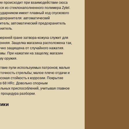
ие происходит при взаимодействии скоса
ся из стеклонаполненного полимера Zytel.
 ударником имеет плавный ход спускового
редохранителя: автоматический
итель; автоматический предохранитель
анитель.
верхней гране затвора-кожуха служит для
онняя. Защелка магазина расположена так,
точно защищена от случайного нажатия.
амы. При нажатии на защелку, магазин
ку оружия.
твие пули используемых патронов; малые
 точность стрельбы; малое плечо отдачи и
сокая стойкость к коррозии. Покрытие
ью 68 HRc. Довольно спорным
льных приспособлений, учитывая главное
 процедура разборки.
тики