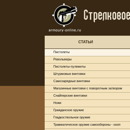
СТАТЬИ
Пистолеты
Револьверы
Пистолеты-пулеметы
Штурмовые винтовки
Самозарядные винтовки
Магазинные винтовки с поворотным затвором
Снайперские винтовки
Ножи
Гражданское оружие
Гладкоствольное оружие
Травматическое оружие самообороны - оооп