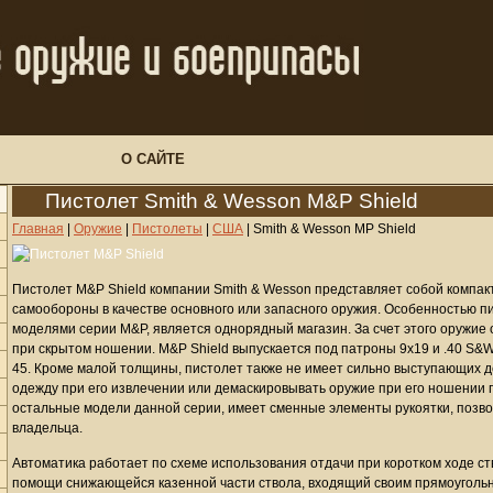
О САЙТЕ
Пистолет Smith & Wesson M&P Shield
Главная
|
Оружие
|
Пистолеты
|
США
|
Smith & Wesson MP Shield
Пистолет M&P Shield компании Smith & Wesson представляет собой компак
самообороны в качестве основного или запасного оружия. Особенностью пи
моделями серии M&P, является однорядный магазин. За счет этого оружие
при скрытом ношении. M&P Shield выпускается под патроны 9x19 и .40 S&W,
45. Кроме малой толщины, пистолет также не имеет сильно выступающих д
одежду при его извлечении или демаскировывать оружие при его ношении по
остальные модели данной серии, имеет сменные элементы рукоятки, позво
владельца.
Автоматика работает по схеме использования отдачи при коротком ходе с
помощи снижающейся казенной части ствола, входящий своим прямоуголь