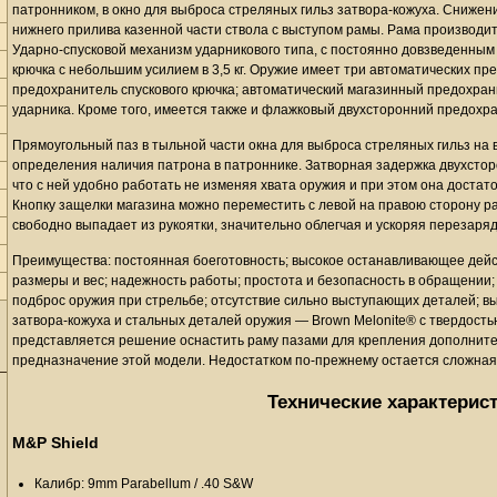
патронником, в окно для выброса стреляных гильз затвора-кожуха. Снижен
нижнего прилива казенной части ствола с выступом рамы. Рама производит
Ударно-спусковой механизм ударникового типа, с постоянно довзведенным
крючка с небольшим усилием в 3,5 кг. Оружие имеет три автоматических п
предохранитель спускового крючка; автоматический магазинный предохран
ударника. Кроме того, имеется также и флажковый двухсторонний предохр
Прямоугольный паз в тыльной части окна для выброса стреляных гильз на 
определения наличия патрона в патроннике. Затворная задержка двухстор
что с ней удобно работать не изменяя хвата оружия и при этом она доста
Кнопку защелки магазина можно переместить с левой на правою сторону р
свободно выпадает из рукоятки, значительно облегчая и ускоряя перезаряд
Преимущества: постоянная боеготовность; высокое останавливающее дейс
размеры и вес; надежность работы; простота и безопасность в обращении;
подброс оружия при стрельбе; отсутствие сильно выступающих деталей; вы
затвора-кожуха и стальных деталей оружия — Brown Melonite® с твердост
представляется решение оснастить раму пазами для крепления дополните
предназначение этой модели. Недостатком по-прежнему остается сложная
Технические характерис
M&P Shield
Калибр: 9mm Parabellum / .40 S&W