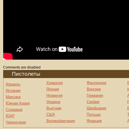
Comments are disabled
Пистолеты
Хорватия
Финляндия
Израиль
Япония
Венгрия
Испания
Норвегия
Германия
Мексика
Украина
Сербия
Южная Корея
Вьетнам
Швейцария
Словакия
США
Польша
ЮАР
Великобритания
Франция
Черногория