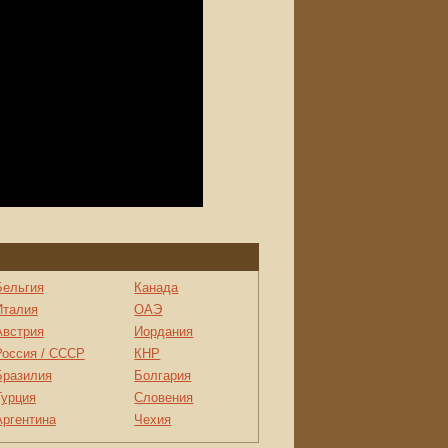
Бельгия
Канада
Италия
ОАЭ
Австрия
Иордания
Россия / СССР
КНР
Бразилия
Болгария
Турция
Словения
Аргентина
Чехия