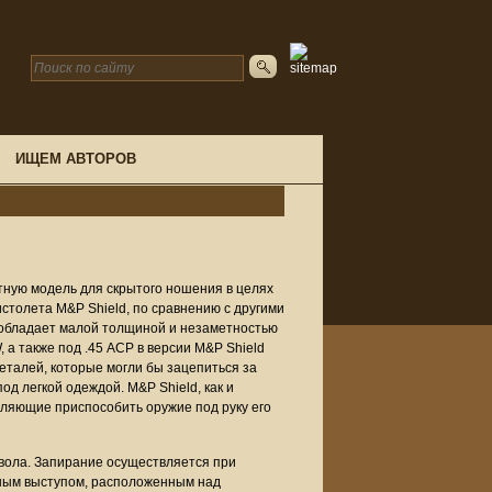
ИЩЕМ АВТОРОВ
тную модель для скрытого ношения в целях
столета M&P Shield, по сравнению с другими
 обладает малой толщиной и незаметностью
 а также под .45 ACP в версии M&P Shield
еталей, которые могли бы зацепиться за
д легкой одеждой. M&P Shield, как и
ляющие приспособить оружие под руку его
твола. Запирание осуществляется при
ным выступом, расположенным над