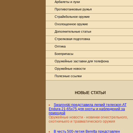
Арбалеты и луки
Противотанковые ружья
Страйкбольное оружие
Охолощенное оружие
Дополнительные статьи
Стрелковая подготовка
Оптика
Боеприпасы
Оружейные заставки для телефона
Оружейные новости
Полезные ссылки
НОВЫЕ СТАТЬИ
Swarovski представила легкий телескоп AT
Endura 21-65x75 для охоты и наблюдений за
природой
Оружейные новости - новинки огнестрельного,
охотничьего и травматического оружия
В честь 500-летия Beretta представлен