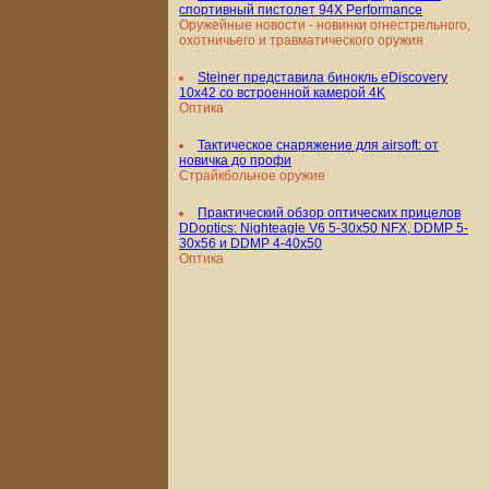
спортивный пистолет 94X Performance
Оружейные новости - новинки огнестрельного,
охотничьего и травматического оружия
Steiner представила бинокль eDiscovery
10x42 со встроенной камерой 4K
Оптика
Тактическое снаряжение для airsoft: от
новичка до профи
Страйкбольное оружие
Практический обзор оптических прицелов
DDoptics: Nighteagle V6 5-30x50 NFX, DDMP 5-
30x56 и DDMP 4-40x50
Оптика