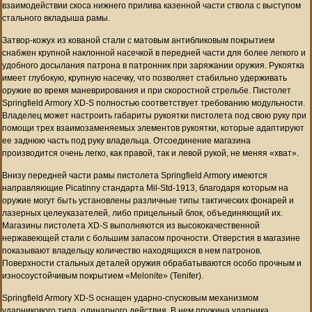
взаимодействии скоса нижнего прилива казенной части ствола с выступом
стального вкладыша рамы.
Затвор-кожух из кованой стали с матовым антибликовым покрытием
снабжен крупной наклонной насечкой в передней части для более легкого и
удобного досылания патрона в патронник при заряжании оружия. Рукоятка
имеет глубокую, крупную насечку, что позволяет стабильно удерживать
оружие во время маневрирования и при скоростной стрельбе. Пистолет
Springfield Armory XD-S полностью соответствует требованию модульности.
Владелец может настроить габариты рукоятки пистолета под свою руку при
помощи трех взаимозаменяемых элементов рукоятки, которые адаптируют
ее заднюю часть под руку владельца. Отсоединение магазина
производится очень легко, как правой, так и левой рукой, не меняя «хват».
Внизу передней части рамы пистолета Springfield Armory имеются
направляющие Picatinny стандарта Mil-Std-1913, благодаря которым на
оружие могут быть установлены различные типы тактических фонарей и
лазерных целеуказателей, либо прицельный блок, объединяющий их.
Магазины пистолета XD-S выполняются из высококачественной
нержавеющей стали с большим запасом прочности. Отверстия в магазине
показывают владельцу количество находящихся в нем патронов.
Поверхности стальных деталей оружия обрабатываются особо прочным и
износоустойчивым покрытием «Melonite» (Tenifer).
Springfield Armory XD-S оснащен ударно-спусковым механизмом
ударникового типа, одинарного действия. В нем пружина ударника