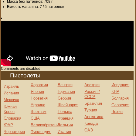
Масса без патронов: 708 г
Емкость магазина: 7 / 5 патронов
Comments are disabled
Пистолеты
Хорватия
Венгрия
Австрия
Иордания
Израиль
Япония
Германия
Россия /
КНР
Испания
СССР
Норвегия
Сербия
Болгария
Мексика
Бразилия
Украина
Швейцария
Словения
Южная
Турция
Корея
Вьетнам
Польша
Чехия
Аргентина
Словакия
США
Франция
Канада
ЮАР
Великобритания
Бельгия
ОАЭ
Черногория
Финляндия
Италия