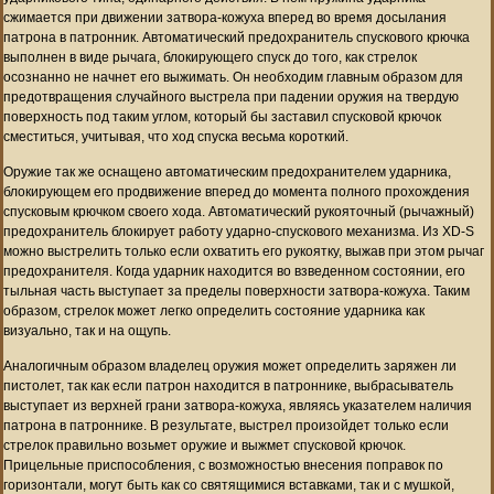
сжимается при движении затвора-кожуха вперед во время досылания
патрона в патронник. Автоматический предохранитель спускового крючка
выполнен в виде рычага, блокирующего спуск до того, как стрелок
осознанно не начнет его выжимать. Он необходим главным образом для
предотвращения случайного выстрела при падении оружия на твердую
поверхность под таким углом, который бы заставил спусковой крючок
сместиться, учитывая, что ход спуска весьма короткий.
Оружие так же оснащено автоматическим предохранителем ударника,
блокирующем его продвижение вперед до момента полного прохождения
спусковым крючком своего хода. Автоматический рукояточный (рычажный)
предохранитель блокирует работу ударно-спускового механизма. Из XD-S
можно выстрелить только если охватить его рукоятку, выжав при этом рычаг
предохранителя. Когда ударник находится во взведенном состоянии, его
тыльная часть выступает за пределы поверхности затвора-кожуха. Таким
образом, стрелок может легко определить состояние ударника как
визуально, так и на ощупь.
Аналогичным образом владелец оружия может определить заряжен ли
пистолет, так как если патрон находится в патроннике, выбрасыватель
выступает из верхней грани затвора-кожуха, являясь указателем наличия
патрона в патроннике. В результате, выстрел произойдет только если
стрелок правильно возьмет оружие и выжмет спусковой крючок.
Прицельные приспособления, с возможностью внесения поправок по
горизонтали, могут быть как со святящимися вставками, так и с мушкой,