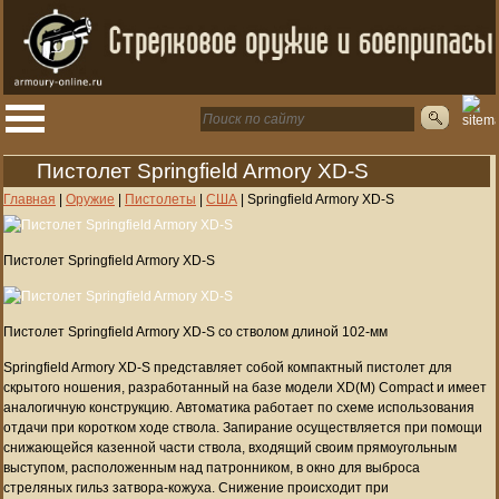
Пистолет Springfield Armory XD-S
Главная
|
Оружие
|
Пистолеты
|
США
|
Springfield Armory XD-S
Пистолет Springfield Armory XD-S
Пистолет Springfield Armory XD-S со стволом длиной 102-мм
Springfield Armory XD-S представляет собой компактный пистолет для
скрытого ношения, разработанный на базе модели XD(M) Compact и имеет
аналогичную конструкцию. Автоматика работает по схеме использования
отдачи при коротком ходе ствола. Запирание осуществляется при помощи
снижающейся казенной части ствола, входящий своим прямоугольным
выступом, расположенным над патронником, в окно для выброса
стреляных гильз затвора-кожуха. Снижение происходит при