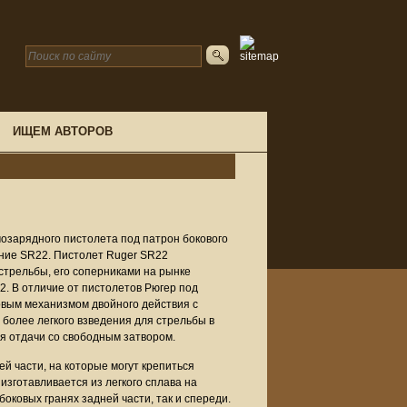
ИЩЕМ АВТОРОВ
мозарядного пистолета под патрон бокового
ние SR22. Пистолет Ruger SR22
стрельбы, его соперниками на рынке
. В отличие от пистолетов Рюгер под
вым механизмом двойного действия с
 более легкого взведения для стрельбы в
я отдачи со свободным затвором.
й части, на которые могут крепиться
изготавливается из легкого сплава на
оковых гранях задней части, так и спереди.