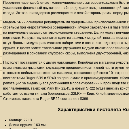
Передняя насечка облегчает манипулирование с затвором-кожухом в быстр
установлен флажковый двухсторонний предохранитель, выполняющий также
взвода. Затворная задержка размещается с левой стороны рамы, перед ры
Модель SR22 оснащена регулируемыми прицельными приспособлениями с
стрельбы при недостаточной освещенности. Мушка закреплена в пазе типа
на популярные мушки с оптоволоконными стержнями. Целик может регулиров
вертикали. На рукоятку крепится один из съемных модулей, поставляемых в
штук. Данные модули различаются габаритами и позволяют адаптировать ра
оружия. В целях более стабильного удержания модули имеют обрезиненную
размещенная в основании спусковой скобы, выполнена двухсторонней, как 
Пистолет поставляется с двумя магазинами. Коробчатые магазины емкост
пластиковыми крышками, служащими продолжением нижней части рукоятки.
относится небольшая емкостью магазина, составляющей всего 10 патронов, 
пистолетами Ruger SR9 и SR40 по эргономике и органам управления. «Ко
репутацию за выдающиеся достижения в проектировании и производстве с
воспламенения, таких как Mark III и 22/45, а новый SR22 будет вносить конст
работает со всеми типами боеприпасов .22LR» — Крис Килой, вице-президе
Стоимость пистолета Ruger SR22 составляет $399.
Характеристики пистолета Ru
Калибр: .22LR
Длина оружия: 163 мм