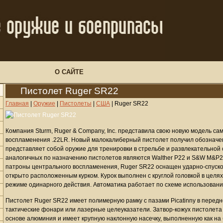
О САЙТЕ
Пистолет Ruger SR22
Главная
|
Оружие
|
Пистолеты
|
США
|
Ruger SR22
Компания Sturm, Ruger & Company, Inc. представила свою новую модель са
воспламенения .22LR. Новый малокалиберный пистолет получил обозначе
представляет собой оружие для тренировки в стрельбе и развлекательной 
аналогичных по назначению пистолетов являются Walther P22 и S&W M&P22
патроны центрального воспламенения, Ruger SR22 оснащен ударно-спуско
открыто расположенным курком. Курок выполнен с круглой головкой в целях
режиме одинарного действия. Автоматика работает по схеме использовани
Пистолет Ruger SR22 имеет полимерную рамку с пазами Picatinny в передне
тактические фонари или лазерные целеуказатели. Затвор-кожух пистолета 
основе алюминия и имеет крупную наклонную насечку, выполненную как на б