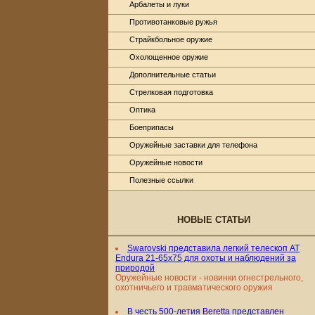
Арбалеты и луки
Противотанковые ружья
Страйкбольное оружие
Охолощенное оружие
Дополнительные статьи
Стрелковая подготовка
Оптика
Боеприпасы
Оружейные заставки для телефона
Оружейные новости
Полезные ссылки
НОВЫЕ СТАТЬИ
Swarovski представила легкий телескоп AT
Endura 21-65x75 для охоты и наблюдений за
природой
Оружейные новости - новинки огнестрельного,
охотничьего и травматического оружия
В честь 500-летия Beretta представлен