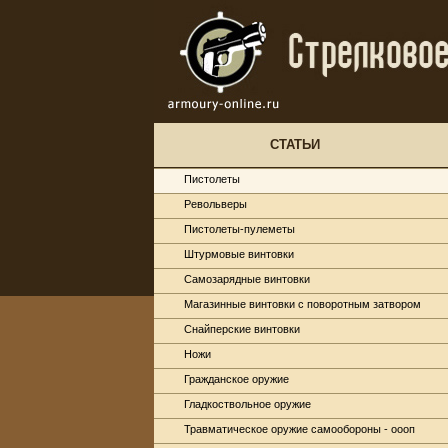
СТАТЬИ
Пистолеты
Револьверы
Пистолеты-пулеметы
Штурмовые винтовки
Самозарядные винтовки
Магазинные винтовки с поворотным затвором
Снайперские винтовки
Ножи
Гражданское оружие
Гладкоствольное оружие
Травматическое оружие самообороны - оооп