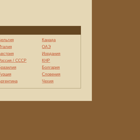
Бельгия
Канада
Италия
ОАЭ
Австрия
Иордания
Россия / СССР
КНР
Бразилия
Болгария
Турция
Словения
Аргентина
Чехия