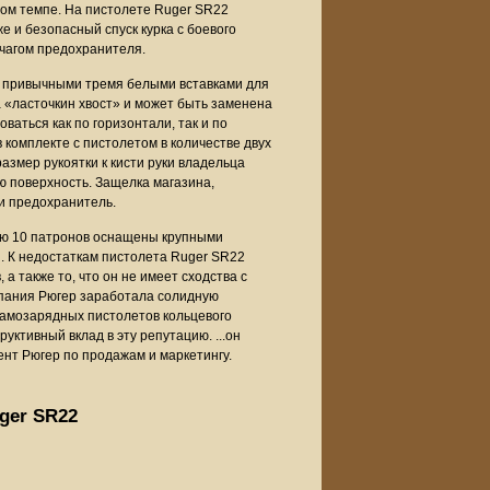
ом темпе. На пистолете Ruger SR22
 и безопасный спуск курка с боевого
чагом предохранителя.
 привычными тремя белыми вставками для
 «ласточкин хвост» и может быть заменена
аться как по горизонтали, так и по
 комплекте с пистолетом в количестве двух
змер рукоятки к кисти руки владельца
 поверхность. Защелка магазина,
и предохранитель.
ью 10 патронов оснащены крупными
 К недостаткам пистолета Ruger SR22
а также то, что он не имеет сходства с
мпания Рюгер заработала солидную
амозарядных пистолетов кольцевого
руктивный вклад в эту репутацию. ...он
нт Рюгер по продажам и маркетингу.
ger SR22