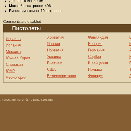
Длина ствола: 89 мм
Масса без патронов: 496 г
Емкость магазина: 10 патронов
Comments are disabled
Пистолеты
Хорватия
Финляндия
Израиль
Япония
Венгрия
Испания
Норвегия
Германия
Мексика
Украина
Сербия
Южная Корея
Вьетнам
Швейцария
Словакия
США
Польша
ЮАР
Великобритания
Франция
Черногория
 тексты не могут быть использованы