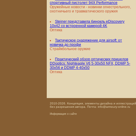
спортивный пистолет 94X Performance
Оружейные новости - новинки огнестрельного,
охотничьего и травматического оружия
Steiner представила бинокль eDiscovery
10x42 со встроенной камерой 4K
Оптика
Тактическое снаряжение для airsoft: от
новичка до профи
Страйкбольное оружие
Практический обзор оптических прицелов
DDoptics: Nighteagle V6 5-30x50 NFX, DDMP 5-
30x56 и DDMP 4-40x50
Оптика
2010-2026. Концепция, элементы дизайна и иллюстраций,
без разрешения автора. Почта: info@armoury-online.ru
Информация о сайте