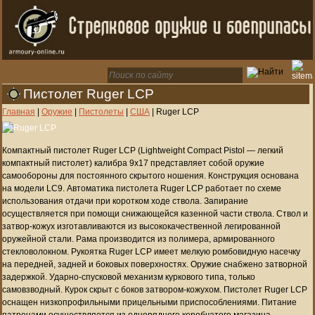
Пистолет Ruger LCP
Главная
|
Оружие
|
Пистолеты
|
США
|
Ruger LCP
Компактный пистолет Ruger LCP (Lightweight Compact Pistol — легкий
компактный пистолет) калибра 9х17 представляет собой оружие
самообороны для постоянного скрытого ношения. Конструкция основана
на модели LC9. Автоматика пистолета Ruger LCP работает по схеме
использования отдачи при коротком ходе ствола. Запирание
осуществляется при помощи снижающейся казенной части ствола. Ствол и
затвор-кожух изготавливаются из высококачественной легированной
оружейной стали. Рама производится из полимера, армированного
стекловолокном. Рукоятка Ruger LCP имеет мелкую ромбовидную насечку
на передней, задней и боковых поверхностях. Оружие снабжено затворной
задержкой. Ударно-спусковой механизм куркового типа, только
самовзводный. Курок скрыт с боков затвором-кожухом. Пистолет Ruger LCP
оснащен низкопрофильными прицельными приспособлениями. Питание
патронами осуществляется из однорядного коробчатого магазина