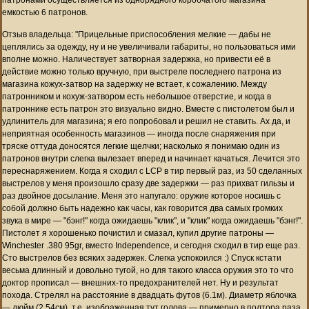
емкостью 6 патронов.
Отзыв владельца: "Прицельные приспособления мелкие — дабы не
цеплялись за одежду, ну и не увеличивали габариты, но пользоваться ими
вполне можно. Наличествует затворная задержка, но привести её в
действие можно только вручную, при выстреле последнего патрона из
магазина кожух-затвор на задержку не встает, к сожалению. Между
патронником и кохуж-затвором есть небольшое отверстие, и когда в
патроннике есть патрон это визуально видно. Вместе с пистолетом был и
удлинитель для магазина; я его попробовал и решил не ставить. Ах да, и
неприятная особенность магазинов — иногда после снаряжения при
тряске оттуда доносятся легкие щелчки; насколько я понимаю один из
патронов внутри слегка вылезает вперед и начинает качаться. Лечится это
переснаряжением. Когда я сходил с LCP в тир первый раз, из 50 сделанных
выстрелов у меня произошло сразу две задержки — раз прихват гильзы и
раз двойное досылание. Меня это напугало: оружие которое носишь с
собой должно быть надежно как часы, как говорится два самых громких
звука в мире — "бэнг!" когда ожидаешь "клик", и "клик" когда ожидаешь "бэнг!".
Пистолет я хорошенько почистил и смазал, купил другие патроны —
Winchester .380 95gr, вместо Independence, и сегодня сходил в тир еще раз.
Сто выстрелов без всяких задержек. Слегка успокоился :) Спуск кстати
весьма длинный и довольно тугой, но для такого класса оружия это то что
доктор прописал — внешних-то предохранителей нет. Ну и результат
похода. Стрелял на расстояние в двадцать футов (6.1м). Диаметр яблочка
— дюйм (2.54см), т.е. изображенная тут голова — примерно в полтора раза