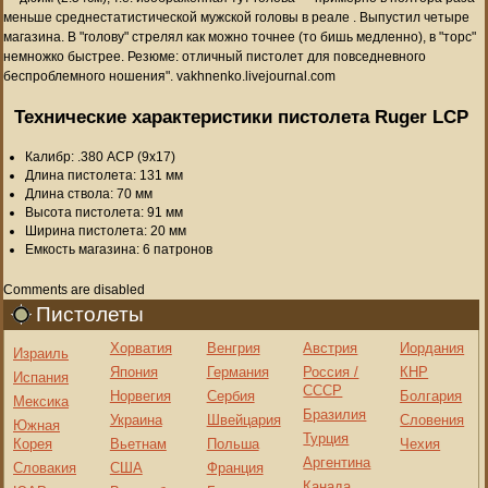
меньше среднестатистической мужской головы в реале . Выпустил четыре
магазина. В "голову" стрелял как можно точнее (то бишь медленно), в "торс"
немножко быстрее. Резюме: отличный пистолет для повседневного
беспроблемного ношения". vakhnenko.livejournal.com
Технические характеристики пистолета Ruger LCP
Калибр: .380 ACP (9x17)
Длина пистолета: 131 мм
Длина ствола: 70 мм
Высота пистолета: 91 мм
Ширина пистолета: 20 мм
Емкость магазина: 6 патронов
Comments are disabled
Пистолеты
Хорватия
Венгрия
Австрия
Иордания
Израиль
Япония
Германия
Россия /
КНР
Испания
СССР
Норвегия
Сербия
Болгария
Мексика
Бразилия
Украина
Швейцария
Словения
Южная
Турция
Корея
Вьетнам
Польша
Чехия
Аргентина
Словакия
США
Франция
Канада