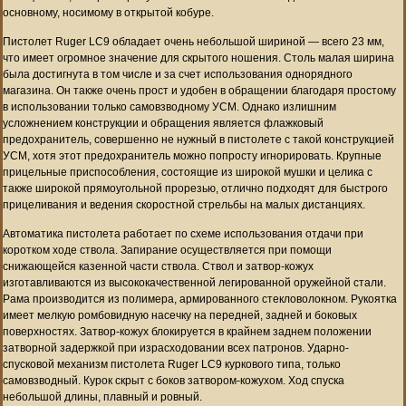
основному, носимому в открытой кобуре.
Пистолет Ruger LC9 обладает очень небольшой шириной — всего 23 мм,
что имеет огромное значение для скрытого ношения. Столь малая ширина
была достигнута в том числе и за счет использования однорядного
магазина. Он также очень прост и удобен в обращении благодаря простому
в использовании только самовзводному УСМ. Однако излишним
усложнением конструкции и обращения является флажковый
предохранитель, совершенно не нужный в пистолете с такой конструкцией
УСМ, хотя этот предохранитель можно попросту игнорировать. Крупные
прицельные приспособления, состоящие из широкой мушки и целика с
также широкой прямоугольной прорезью, отлично подходят для быстрого
прицеливания и ведения скоростной стрельбы на малых дистанциях.
Автоматика пистолета работает по схеме использования отдачи при
коротком ходе ствола. Запирание осуществляется при помощи
снижающейся казенной части ствола. Ствол и затвор-кожух
изготавливаются из высококачественной легированной оружейной стали.
Рама производится из полимера, армированного стекловолокном. Рукоятка
имеет мелкую ромбовидную насечку на передней, задней и боковых
поверхностях. Затвор-кожух блокируется в крайнем заднем положении
затворной задержкой при израсходовании всех патронов. Ударно-
спусковой механизм пистолета Ruger LC9 куркового типа, только
самовзводный. Курок скрыт с боков затвором-кожухом. Ход спуска
небольшой длины, плавный и ровный.