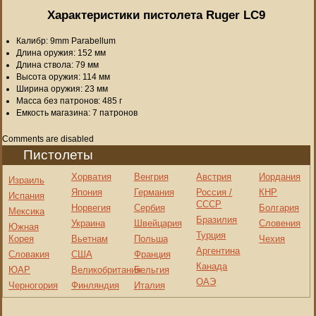
Характеристики пистолета Ruger LC9
Калибр: 9mm Parabellum
Длина оружия: 152 мм
Длина ствола: 79 мм
Высота оружия: 114 мм
Ширина оружия: 23 мм
Масса без патронов: 485 г
Емкость магазина: 7 патронов
Comments are disabled
Пистолеты
Хорватия
Венгрия
Австрия
Иордания
Израиль
Япония
Германия
Россия /
КНР
Испания
СССР
Норвегия
Сербия
Болгария
Мексика
Бразилия
Украина
Швейцария
Словения
Южная
Турция
Корея
Вьетнам
Польша
Чехия
Аргентина
Словакия
США
Франция
Канада
ЮАР
Великобритания
Бельгия
ОАЭ
Черногория
Финляндия
Италия