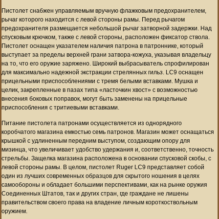
Пистолет снабжен управляемым вручную флажковым предохранителем,
рычаг которого находится с левой стороны рамы. Перед рычагом
предохранителя размещается небольшой рычаг затворной задержки. Над
спусковым крючком, также с левой стороны, расположен фиксатор ствола.
Пистолет оснащен указателем наличия патрона в патроннике, который
выступает за пределы верхней грани затвора-кожуха, указывая владельцу
на то, что его оружие заряжено. Широкий выбрасыватель спрофилирован
для максимально надежной экстракции стрелянных гильз. LC9 оснащен
прицельными приспособлениями с тремя белыми вставками. Мушка и
целик, закрепленные в пазах типа «ласточкин хвост» с возможностью
внесения боковых поправок, могут быть заменены на прицельные
приспособления с тритиевыми вставками.
Питание пистолета патронами осуществляется из однорядного
коробчатого магазина емкостью семь патронов. Магазин может оснащаться
крышкой с удлиненным передним выступом, создающим опору для
мизинца, что увеличивает удобство удержания и, соответственно, точность
стрельбы. Защелка магазина расположена в основании спусковой скобы, с
левой стороны рамы. В целом, пистолет Ruger LC9 представляет собой
один из лучших современных образцов для скрытого ношения в целях
самообороны и обладает большими перспективами, как на рынке оружия
Соединенных Штатов, так и других стран, где граждане не лишены
правительством своего права на владение личным короткоствольным
оружием.