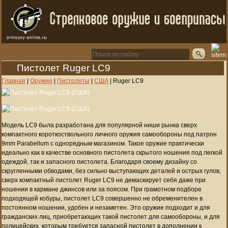
Пистолет Ruger LC9
Главная
|
Оружие
|
Пистолеты
|
США
|
Ruger LC9
Модель LC9 была разработана для популярной ниши рынка сверх
компактного короткоствольного личного оружия самообороны под патрон
9mm Parabellum с однорядным магазином. Такое оружие практически
идеально как в качестве основного пистолета скрытого ношения под легкой
одеждой, так и запасного пистолета. Благодаря своему дизайну со
скругленными обводами, без сильно выступающих деталей и острых гулов,
сверх компактный пистолет Ruger LC9 не демаскирует себя даже при
ношении в кармане джинсов или за поясом. При грамотном подборе
подходящей кобуры, пистолет LC9 совершенно не обременителен в
постоянном ношении, удобен и незаметен. Это оружие подходит и для
гражданских лиц, приобретающих такой пистолет для самообороны, и для
полицейских, которым требуется запасной пистолет в дополнении к