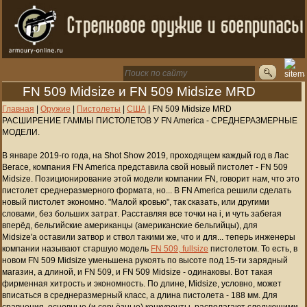
FN 509 Midsize и FN 509 Midsize MRD
Главная
|
Оружие
|
Пистолеты
|
США
|
FN 509 Midsize MRD
РАСШИРЕНИЕ ГАММЫ ПИСТОЛЕТОВ У FN America - СРЕДНЕРАЗМЕРНЫЕ
МОДЕЛИ.
В январе 2019-го года, на Shot Show 2019, проходящем каждый год в Лас
Вегасе, компания FN America представила свой новый пистолет -
FN 509
Midsize. Позиционирование этой модели компании FN, говорит нам, что это
пистолет среднеразмерного формата, но...
В FN America решили сделать
новый пистолет экономно. "Малой кровью", так сказать, или другими
словами, без больших затрат. Расставляя все точки на i, и чуть забегая
вперёд, бельгийские американцы (американские бельгийцы), для
Midsize'а
оставили
затвор и ствол такими же, что и для... теперь инженеры
компании называют старшую модель
FN 509, fullsize
пистолетом. То есть, в
новом
FN 509 Midsize уменьшена рукоять по высоте под 15-ти зарядный
магазин, а длиной, и
FN 509, и
FN 509 Midsize -
одинаковы
.
Вот такая
фирменная хитрость и экономность
.
По длине, Midsize, условно, может
вписаться в среднеразмерный класс, а длина пистолета - 188 мм. Для
сравнения, основные (и серьёзные) конкуренты, располагают следующими