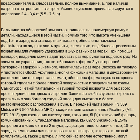
предохранителя и, следовательно, полное выжимание, а, при наличии
патрона в патроннике - выстрел. Усилие спускового крючка варьируется в
диапазоне 2,4 - 3,4 кг (5.5 - 7.5 lb).
Большинство обновлений
компактов
пришлось на полимерную рамку и
детали, находящиеся в этой части. Помимо того, что высота уменьшена
под 15-ти зарядный стандартный магазин, о
бновлены накладки
(backstraps) на заднюю часть рукояти, с несколько, ещё более агрессивным
покрытием для лучшего удержания в
2-ух
разных размерах. При помощи
накладок, владелец может адаптировать размер рукоятки под свою руку.
Из
элементов управления, так же, обновились форма 2-ух сторонней
затворной задержки и, немного,
увеличилась в размере (похожа на таковую
у
пистолетов Glock), укрупнена кнопка фиксации магазина, в двухстороннем
расположении (не переставляемая), обновлена форма спускового крючка,
который сделали с более плоской поверхностью и закруглили по краям.
Сам спуск
с четкой тактильной и звуковой точкой возврата для быстрого
произведения повторных выстрелов. Защитная с
коба спускового крючка с
правильным загибом под средний палец для высокого и более
анатомического расположения в руке. В передней части рамки
FN 509
Midsize (FN 509 Midsize MRD) находится
монтажная планка
Picatinny (MIL-
STD-1913)
для крепления аксессуаров, таких как, ЛЦУ, тактический фонарь,
комбинированных. Стандартные магазины, как было указано, на 15-ть
патронов и в комплекте их 2 штуки, существуют ещё, ограниченные, 10-ти
зарядные магазины для некоторых штатов и стран, которых, в таковой
комплектации, также 2 штуки. И, что сейчас вполне естественно, могут