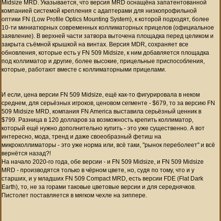
Midsize MRD. Указывается, что версия MRD оснащёна
запатентованной
компанией системой крепления с адаптерами для низкопрофильной
оптики FN (Low Profile Optics Mounting System), к которой подходят, более
10-ти миниатюрных современных коллиматорных прицелов (официальное
заявление). В верхней части затвора
выточена площадка перед целиком и
закрыта съёмной крышкой на винтах.
Версия MDR, сохраняет все
обновления, которые есть у
FN 509 Midsize, к ним добавляется площадка
под коллиматор и другие, более высокие, прицельные приспособления,
которые,
работают вместе
с коллиматорными прицелами.
И если, цена версии
FN 509 Midsize, ещё как-то фигурировала в неком
среднем, для серьёзных игроков, ценовом сегменте - $679, то за версию
FN
509 Midsize MRD, компания FN America выставила серьёзный ценник в
$799.
Разница в 120 долларов за возможность крепить коллиматор,
который ещё нужно дополнительно купить - это уже существенно. А вот
интересно, мода, тренд и даже своеобразный фетиш на
микроколлиматоры - это уже норма или, всё таки, "рынок переболеет" и всё
вернётся назад?!
На начало 2020-го года, обе версии - и
FN 509 Midsize, и FN 509 Midsize
MRD - производятся только в чёрном цвете, но, судя по тому, что и у
старших, и у младших
FN 509 Compact MRD, есть версии FDE (F
lat Dark
Earth), то, не за горами таковые цветовые версии и для середнячков.
Пистолет поставляется в
мягком чехле на зиппере.