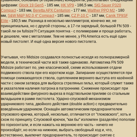
цифрами:
Glock 19 Gen5
- 185 мм,
HK VP9
- 186,5 мм,
SIG Sauer P320
Compact
- 183 мм,
Beretta APX Centurion
- 177 мм,
Walther PPQ M2
- 180
мм,
S&W M&P
M2.0 4" Compact
- 185 мм,
CZ P-10 C
- 187 мм,
Canik TP9SF
Elite
- 180,5 мм
. Разница в несколько миллиметров, конечно же, не
принципиальна, но с другой стороны, а 17-ти зарядный, большой FN 509 -
такой ли он fullsize?! Ситуация понятна - с полимерами и проще работать,
и дешевле, чем с металлами. Тем не менее, у FN America есть ещё один
новый пистолет. И ещё одна версия нового пистолета.
Учитывая, что Midsize создавался полностью исходя из полноразмерной
модели, в технической части всё также одинаково. Автоматика FN 509
Midsize работает по, уже классической, схеме использования отдачи
подвижного ствола при его коротком ходе. Запирание осуществляется при
помощи снижающегося ствола, сцеплением верхнего выступа его казённой
части с окном затвора для выброса стреляных гильз, который служит также
и указателем наличия патрона в патроннике. Снижение происходит при
взаимодействии фигурного выреза в подствольном приливе со стальным
вкладышем в рамке пистолета. Ударно-спусковой механизмом
ударникового типа, двойного действия (double action) с предварительно
взведённым ударником. Оснащён автоматическим предохранителем
спускового крючка, который, несколько, отличается от "глоковского", хоть и
схож по принципу. Спусковой крючок, "как бы" изломлен (разделён) пополам
по горизонтали, и если нажать на верхнюю его часть - ничего не
произойдёт, но если на нижнюю, выбрать свободный ход и, что,
естественно, выключит предохранитель, то происходит снятие с