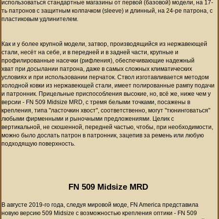
использоваться стандартные магазины от первой (базовой) модели, на 17-
ть патронов с защитным колпачком (sleeve) и длинный, на 24-ре патрона, с
пластиковым удлинителем.
Как и у более крупной модели, затвор, производящийся из нержавеющей
стали, несёт на себе, и в передней и в задней части, крупные и
профилированные насечки (рифления), обеспечивающие надежный
хват
при досылании патрона,
даже в самых сложных климатических
условиях и при использовании перчаток.
Ствол изготавливается методом
холодной ковки из нержавеющей стали, имеет полированные рампу подачи
и патронник. Прицельные приспособления высокие, но, всё же, ниже чем у
версии -
FN 509 Midsize MRD, с тремя белыми точками, посажены в
крепления, типа "ласточкин хвост", соответственно, могут "тюнинговаться"
любыми фирменными и рыночными предложениями. Целик с
вертикальной, не скошенной, передней частью, чтобы, при необходимости,
можно было дослать патрон в патронник, зацепив за ремень или любую
подходящую поверхность.
FN 509 Midsize MRD
В августе 2019-го года,
следуя мировой моде,
FN America
представила
новую версию
509 Midsize
с возможностью крепления оптики
-
FN 509