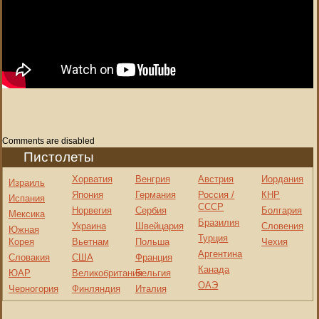
Comments are disabled
Пистолеты
Хорватия
Венгрия
Австрия
Иордания
Израиль
Япония
Германия
Россия /
КНР
Испания
СССР
Норвегия
Сербия
Болгария
Мексика
Бразилия
Украина
Швейцария
Словения
Южная
Турция
Корея
Вьетнам
Польша
Чехия
Аргентина
Словакия
США
Франция
Канада
ЮАР
Великобритания
Бельгия
ОАЭ
Черногория
Финляндия
Италия