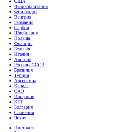
США
Великобритания
Финляндия
Венгрия
Германия
Сербия
Швейцария
Польша
Франция
Бельгия
Италия
Австрия
Россия / СССР
Бразилия
Турция
Аргентина
Канада
ОАЭ
Иордания
КНР
Болгария
Словения
Чехия
Пистолеты