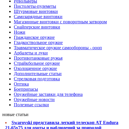
Револьверы
Пистолеты-пулеметы
Штурмовые винтовки
Самозарядные винтовки
Магазинные винтовки с поворотным затвором
Снайперские винтовки
Ножи
Гражданское оружие
Гладкоствольное оружие
Травматическое оружие самообороны - оооп
Арбалеты и луки
Противотанковые ружья
Страйкбольное оружие
Охолощенное оружие
Дополнительные статьи
Стрелковая подготовка
Оптика
Боеприпасы
Оружейные заставки для телефона
Оружейные новости
Полезные ссылки
новые статьи
Swarovski представила легкий телескоп AT Endura
21-65x75 для охоты и наблюдений за природой