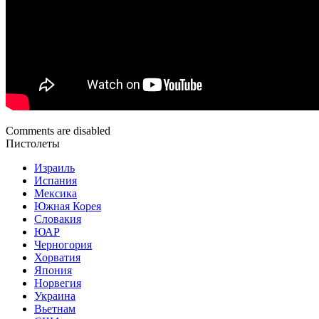
Comments are disabled
Пистолеты
Израиль
Испания
Мексика
Южная Корея
Словакия
ЮАР
Черногория
Хорватия
Япония
Норвегия
Украина
Вьетнам