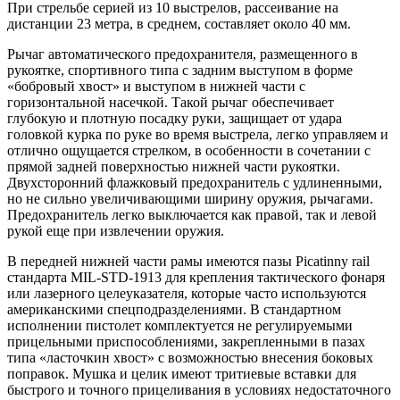
При стрельбе серией из 10 выстрелов, рассеивание на
дистанции 23 метра, в среднем, составляет около 40 мм.
Рычаг автоматического предохранителя, размещенного в
рукоятке, спортивного типа с задним выступом в форме
«бобровый хвост» и выступом в нижней части с
горизонтальной насечкой. Такой рычаг обеспечивает
глубокую и плотную посадку руки, защищает от удара
головкой курка по руке во время выстрела, легко управляем и
отлично ощущается стрелком, в особенности в сочетании с
прямой задней поверхностью нижней части рукоятки.
Двухсторонний флажковый предохранитель с удлиненными,
но не сильно увеличивающими ширину оружия, рычагами.
Предохранитель легко выключается как правой, так и левой
рукой еще при извлечении оружия.
В передней нижней части рамы имеются пазы Picatinny rail
стандарта MIL-STD-1913 для крепления тактического фонаря
или лазерного целеуказателя, которые часто используются
американскими спецподразделениями. В стандартном
исполнении пистолет комплектуется не регулируемыми
прицельными приспособлениями, закрепленными в пазах
типа «ласточкин хвост» с возможностью внесения боковых
поправок. Мушка и целик имеют тритиевые вставки для
быстрого и точного прицеливания в условиях недостаточного