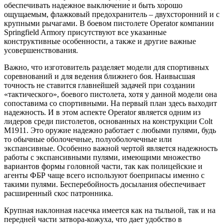
обеспечивать надежное выключение и быть хорошо
ощущаемым, флажковый предохранитель – двухсторонний и с
крупными рычагами. В боевом пистолете Operator компании
Springfield Armory присутствуют все указанные
конструктивные особенности, а также и другие важные
усовершенствования.
Важно, что изготовитель разделяет модели для спортивных
соревнований и для ведения ближнего боя. Наивысшая
точность не ставится главнейшей задачей при создании
«тактического», боевого пистолета, хотя у данной модели она
сопоставима со спортивными. На первый план здесь выходит
надежность. И в этом аспекте Operator является одним из
лидеров среди пистолетов, основанных на конструкции Colt
M1911. Это оружие надежно работает с любыми пулями, будь
то обычные оболочечные, полуоболочечные или
экспансивные. Особенно важной чертой является надежность
работы с экспансивными пулями, имеющими множество
вариантов формы головной части, так как полицейские и
агенты ФБР чаще всего используют боеприпасы именно с
такими пулями. Бесперебойность досылания обеспечивает
расширенный скос патронника.
Крупная наклонная насечка имеется как на тыльной, так и на
передней части затвора-кожуха, что дает удобство в