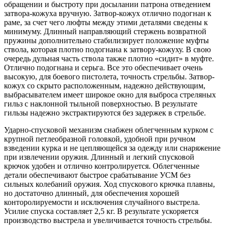
обращении и быстроту при досылании патрона отведением
затвора-кожуха вручную. Затвор-кожух отлично подогнан к
раме, за счет чего люфты между этими деталями сведены к
минимуму. Длинный направляющий стержень возвратной
пружины дополнительно стабилизирует положение муфты
ствола, которая плотно подогнана к затвору-кожуху. В свою
очередь дульная часть ствола также плотно «сидит» в муфте.
Отлично подогнана и серьга. Все это обеспечивает очень
высокую, для боевого пистолета, точность стрельбы. Затвор-
кожух со скрыто расположенным, надежно действующим,
выбрасывателем имеет широкое окно для выброса стреляных
гильз с наклонной тыльной поверхностью. В результате
гильзы надежно экстрактируются без задержек в стрельбе.
Ударно-спусковой механизм снабжен облегченным курком с
крупной петлеобразной головкой, удобной при ручном
взведении курка и не цепляющейся за одежду или снаряжение
при извлечении оружия. Длинный и легкий спусковой
крючок удобен и отлично контролируется. Облегченные
детали обеспечивают быстрое срабатывание УСМ без
сильных колебаний оружия. Ход спускового крючка плавны,
но достаточно длинный, для обеспечения хорошей
конторолируемости и исключения случайного выстрела.
Усилие спуска составляет 2,5 кг. В результате ускоряется
производство выстрела и увеличивается точность стрельбы.