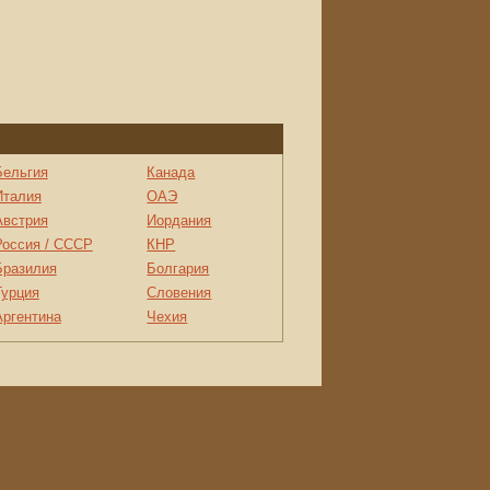
Бельгия
Канада
Италия
ОАЭ
Австрия
Иордания
Россия / СССР
КНР
Бразилия
Болгария
Турция
Словения
Аргентина
Чехия