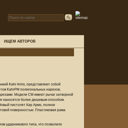
ИЩЕМ АВТОРОВ
ией Kahr Arms, представляют собой
тов KahrPM полигональных нарезов,
арезами. Модели CM имеют рычаг затворной
ия наносятся более дешевым способом.
Новый пистолет Кар Армз, полное
атовой поверхностью. Пластиковая рама
зм ударникового типа, что позволило