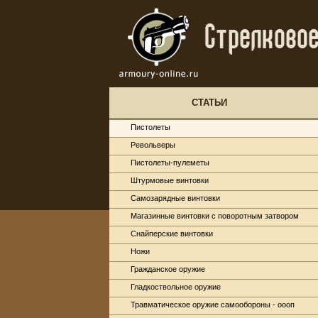
СТАТЬИ
Пистолеты
Револьверы
Пистолеты-пулеметы
Штурмовые винтовки
Самозарядные винтовки
Магазинные винтовки с поворотным затвором
Снайперские винтовки
Ножи
Гражданское оружие
Гладкоствольное оружие
Травматическое оружие самообороны - оооп