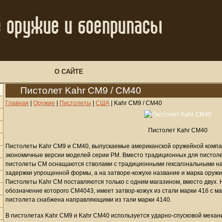
О САЙТЕ
Пистолет Kahr CM9 / CM40
Главная
|
Оружие
|
Пистолеты
|
США
|
Kahr CM9 / CM40
Пистолет Kahr CM40
Пистолеты Kahr CM9 и CM40, выпускаемые американской оружейной компан
экономичные версии моделей серии PM. Вместо традиционных для пистоле
пистолеты CM оснащаются стволами с традиционными гексагональными н
задержки упрощенной формы, а на затворе-кожухе название и марка оруж
Пистолеты Kahr CM поставляются только с одним магазином, вместо двух. 
обозначение которого CM4043, имеет затвор-кожух из стали марки 416 с м
пистолета снабжена направляющими из тали марки 4140.
В пистолетах Kahr CM9 и Kahr CM40 используется ударно-спусковой механи