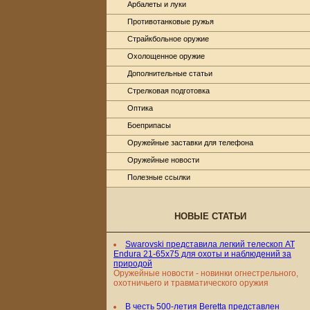
Арбалеты и луки
Противотанковые ружья
Страйкбольное оружие
Охолощенное оружие
Дополнительные статьи
Стрелковая подготовка
Оптика
Боеприпасы
Оружейные заставки для телефона
Оружейные новости
Полезные ссылки
НОВЫЕ СТАТЬИ
Swarovski представила легкий телескоп AT
Endura 21-65x75 для охоты и наблюдений за
природой
Оружейные новости - новинки огнестрельного,
охотничьего и травматического оружия
В честь 500-летия Beretta представлен