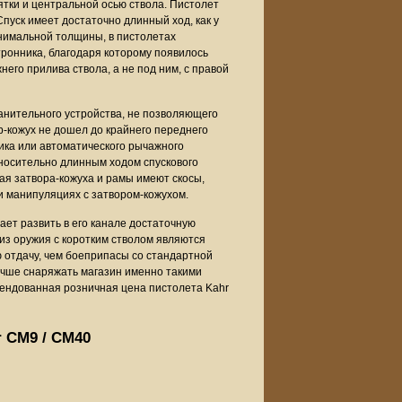
тки и центральной осью ствола. Пистолет
уск имеет достаточно длинный ход, как у
нимальной толщины, в пистолетах
онника, благодаря которому появилось
го прилива ствола, а не под ним, с правой
нительного устройства, не позволяющего
р-кожух не дошел до крайнего переднего
ика или автоматического рычажного
носительно длинным ходом спускового
рая затвора-кожуха и рамы имеют скосы,
и манипуляциях с затвором-кожухом.
вает развить в его канале достаточную
из оружия с коротким стволом являются
отдачу, чем боеприпасы со стандартной
учше снаряжать магазин именно такими
ендованная розничная цена пистолета Kahr
r CM9 / CM40