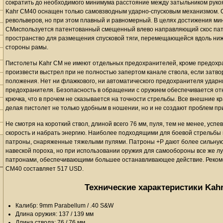
сократить до необходимого минимума расстояние между затыльником рукоя
Kahr CM40 оснащен только самовзводным ударно-спусковым механизмом. Сп
револьверов, но при этом плавный и равномерный. В целях достижения ми
CMиспользуется патентованный смещенный влево направляющий скос патр
пространство для размещения спусковой тяги, перемещающейся вдоль нижне
стороны рамы.
Пистолеты Kahr CM не имеют отдельных предохранителей, кроме предохра
произвести выстрел при не полностью запертом канале ствола, если затво
положения. Нет ни флажкового, ни автоматического предохранителя ударн
предохранителя. Безопасность в обращении с оружием обеспечивается от
крючка, что в прочем не сказывается на точности стрельбы. Все внешние к
делая пистолет не только удобным в ношении, но и не создают проблем пр
Не смотря на короткий ствол, длиной всего 76 мм, пуля, тем не менее, успе
скорость и набрать энергию. Наиболее подходящими для боевой стрельбы 
патроны, снаряженные тяжелыми пулями. Патроны +P дают более сильную 
навеской пороха, но при использовании оружия для самообороны все же л
патронами, обеспечивающими большее останавливающее действие. Реком
CM40 составляет 517 USD.
Технические характеристики Kah
Калибр: 9mm Parabellum / .40 S&W
Длина оружия: 137 / 139 мм
Длина ствола: 76 / 76 мм