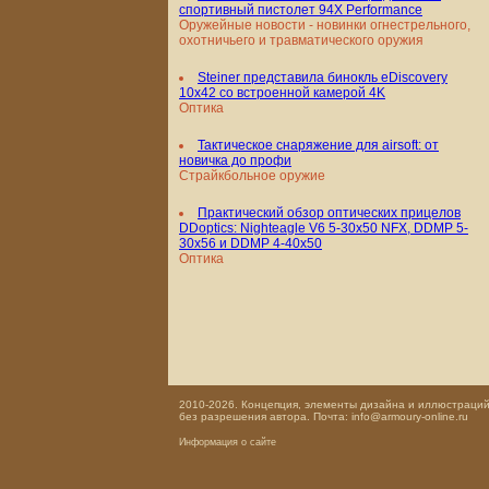
спортивный пистолет 94X Performance
Оружейные новости - новинки огнестрельного,
охотничьего и травматического оружия
Steiner представила бинокль eDiscovery
10x42 со встроенной камерой 4K
Оптика
Тактическое снаряжение для airsoft: от
новичка до профи
Страйкбольное оружие
Практический обзор оптических прицелов
DDoptics: Nighteagle V6 5-30x50 NFX, DDMP 5-
30x56 и DDMP 4-40x50
Оптика
2010-2026. Концепция, элементы дизайна и иллюстраций,
без разрешения автора. Почта: info@armoury-online.ru
Информация о сайте