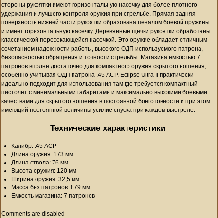
стороны рукоятки имеют горизонтальную насечку для более плотного
удержания и лучшего контроля оружия при стрельбе. Прямая задняя
поверхность нижней части рукоятки образована пеналом боевой пружины
и имеет горизонтальную насечку. Деревянные щечки рукоятки обработаны
классической пересекающейся насечкой. Это оружие обладает отличным
сочетанием надежности работы, высокого ОДП используемого патрона,
безопасностью обращения и точности стрельбы. Магазина емкостью 7
патронов вполне достаточно для компактного оружия скрытого ношения,
особенно учитывая ОДП патрона .45 ACP. Eclipse Ultra II практически
идеально подходит для использования там где требуется компактный
пистолет с минимальными габаритами и максимально высокими боевыми
качествами для скрытого ношения в постоянной боеготовности и при этом
имеющий постоянной величины усилие спуска при каждом выстреле.
Технические характеристики
Калибр: .45 ACP
Длина оружия: 173 мм
Длина ствола: 76 мм
Высота оружия: 120 мм
Ширина оружия: 32,5 мм
Масса без патронов: 879 мм
Емкость магазина: 7 патронов
Comments are disabled