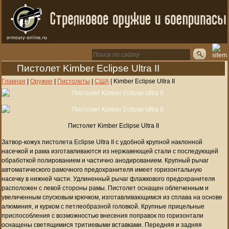
Пистолет Kimber Eclipse Ultra II
Главная
|
Оружие
|
Пистолеты
|
США
|
Kimber Eclipse Ultra II
Пистолет Kimber Eclipse Ultra II
Затвор-кожух пистолета Eclipse Ultra II с удобной крупной наклонной
насечкой и рама изготавливаются из нержавеющей стали с последующей
обработкой полированием и частично анодированием. Крупный рычаг
автоматического рамочного предохранителя имеет горизонтальную
насечку в нижней части. Удлиненный рычаг флажкового предохранителя
расположен с левой стороны рамы. Пистолет оснащен облегченным и
увеличенным спусковым крючком, изготавливающимся из сплава на основе
алюминия, и курком с петлеобразной головкой. Крупные прицельные
приспособления с возможностью внесения поправок по горизонтали
оснащены светящимися тритиевыми вставками. Передняя и задняя