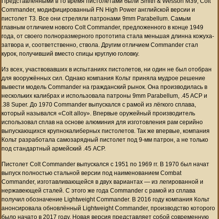
Представленными в то время пистолетами были Smith & Wesson M39, Colt
Commander, модифицированный FN High Power английской версии и
пистолет T3. Все они стреляли патронами 9mm Parabellum. Самым
главным отличием нового Colt Commander, предложенного в конце 1949
года, от своего полноразмерного прототипа стала меньшая длинна кожуха-
затвора и, соответственно, ствола. Другим отличием Commander стал
курок, получивший вместо спицы круглую головку.
Из всех, участвовавших в испытаниях пистолетов, ни один не был отобран
для вооружённых сил. Однако компания Кольт приняла мудрое решение
вывести модель Commander на гражданский рынок. Она производилась в
нескольких калибрах и использовала патроны 9mm Parabellum, .45 ACP и
.38 Super. До 1970 Commander выпускался с рамой из лёгкого сплава,
который назывался «Colt alloy». Впервые оружейный производитель
использовал сплав на основе алюминия для изготовления рам серийно
выпускающихся крупнокалиберных пистолетов. Так же впервые, компания
Кольт разработала самозарядный пистолет под 9-мм патрон, а не только
под стандартный армейский .45 ACP.
Пистолет Colt Commander выпускался с 1951 по 1969 гг. В 1970 был начат
выпуск полностью стальной версии под наименованием Combat
Commander, изготавливающейся в двух вариантах — из легированной и
нержавеющей сталей. С этого же года Commander с рамой из сплава
получил обозначение Lightweight Commander. В 2016 году компания Кольт
анонсировала обновлённый Lightweight Commander, производство которого
было начато в 2017 году. Новая версия представляет собой современную