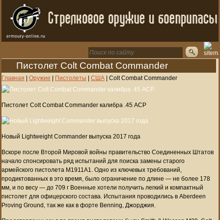
Пистолет Colt Combat Commander
Главная
|
Оружие
|
Пистолеты
|
США
|
Colt Combat Commander
Пистолет Colt Combat Commander калибра .45 ACP
Новый Lightweight Commander выпуска 2017 года
Вскоре после Второй Мировой войны правительство Соединенных Штатов
начало спонсировать ряд испытаний для поиска замены старого
армейского пистолета M1911A1. Одно из ключевых требований,
продиктованных в это время, было ограничение по длине — не более 178
мм, и по весу — до 709 г Военные хотели получить легкий и компактный
пистолет для офицерского состава. Испытания проводились в Aberdeen
Proving Ground, так же как в форте Benning, Джорджия.