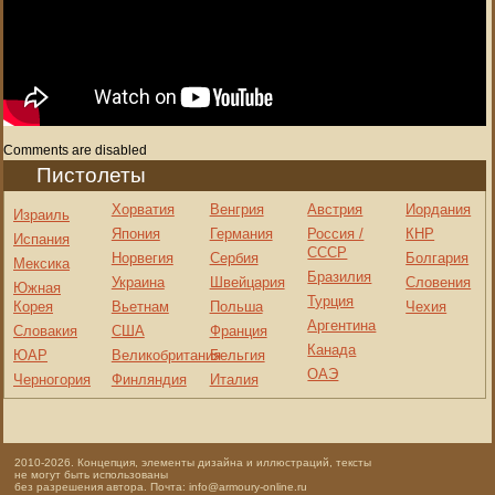
Comments are disabled
Пистолеты
Хорватия
Венгрия
Австрия
Иордания
Израиль
Япония
Германия
Россия /
КНР
Испания
СССР
Норвегия
Сербия
Болгария
Мексика
Бразилия
Украина
Швейцария
Словения
Южная
Турция
Корея
Вьетнам
Польша
Чехия
Аргентина
Словакия
США
Франция
Канада
ЮАР
Великобритания
Бельгия
ОАЭ
Черногория
Финляндия
Италия
2010-2026. Концепция, элементы дизайна и иллюстраций, тексты
не могут быть использованы
без разрешения автора. Почта: info@armoury-online.ru