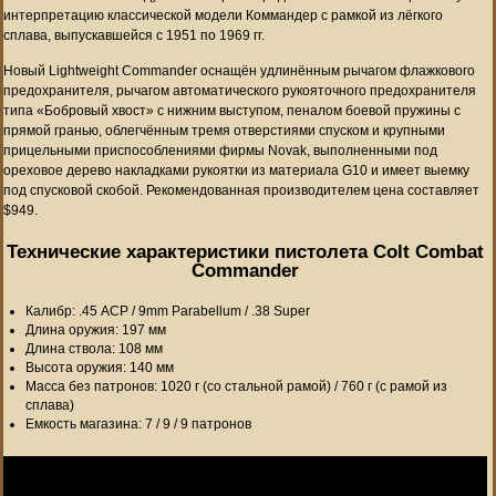
интерпретацию классической модели Коммандер с рамкой из лёгкого
сплава, выпускавшейся с 1951 по 1969 гг.
Новый Lightweight Commander оснащён удлинённым рычагом флажкового
предохранителя, рычагом автоматического рукояточного предохранителя
типа «Бобровый хвост» с нижним выступом, пеналом боевой пружины с
прямой гранью, облегчённым тремя отверстиями спуском и крупными
прицельными приспособлениями фирмы Novak, выполненными под
ореховое дерево накладками рукоятки из материала G10 и имеет выемку
под спусковой скобой. Рекомендованная производителем цена составляет
$949.
Технические характеристики пистолета Colt Combat
Commander
Калибр: .45 ACP / 9mm Parabellum / .38 Super
Длина оружия: 197 мм
Длина ствола: 108 мм
Высота оружия: 140 мм
Масса без патронов: 1020 г (со стальной рамой) / 760 г (с рамой из
сплава)
Емкость магазина: 7 / 9 / 9 патронов