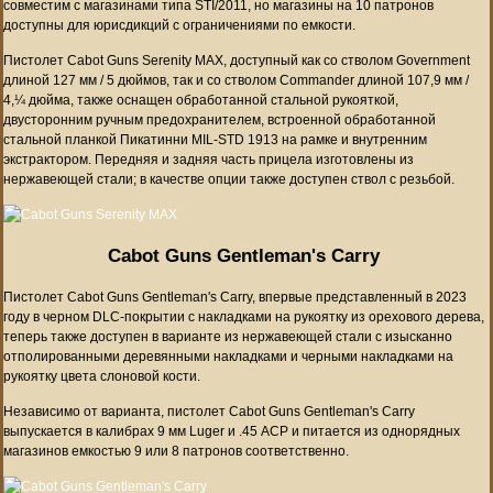
совместим с магазинами типа STI/2011, но магазины на 10 патронов
доступны для юрисдикций с ограничениями по емкости.
Пистолет Cabot Guns Serenity MAX, доступный как со стволом Government
длиной 127 мм / 5 дюймов, так и со стволом Commander длиной 107,9 мм /
4,¼ дюйма, также оснащен обработанной стальной рукояткой,
двусторонним ручным предохранителем, встроенной обработанной
стальной планкой Пикатинни MIL-STD 1913 на рамке и внутренним
экстрактором. Передняя и задняя часть прицела изготовлены из
нержавеющей стали; в качестве опции также доступен ствол с резьбой.
Cabot Guns Gentleman's Carry
Пистолет Cabot Guns Gentleman's Carry, впервые представленный в 2023
году в черном DLC-покрытии с накладками на рукоятку из орехового дерева,
теперь также доступен в варианте из нержавеющей стали с изысканно
отполированными деревянными накладками и черными накладками на
рукоятку цвета слоновой кости.
Независимо от варианта, пистолет Cabot Guns Gentleman's Carry
выпускается в калибрах 9 мм Luger и .45 ACP и питается из однорядных
магазинов емкостью 9 или 8 патронов соответственно.