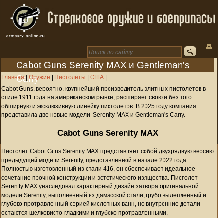
Cabot Guns Serenity MAX и Gentleman's
Carry
Главная
|
Оружие
|
Пистолеты
|
США
|
Cabot Guns, вероятно, крупнейший производитель элитных пистолетов в
стиле 1911 года на американском рынке, расширяет свою и без того
обширную и эксклюзивную линейку пистолетов. В 2025 году компания
представила две новые модели: Serenity MAX и Gentleman's Carry.
Cabot Guns Serenity MAX
Пистолет Cabot Guns Serenity MAX представляет собой двухрядную версию
предыдущей модели Serenity, представленной в начале 2022 года.
Полностью изготовленный из стали 416, он обеспечивает идеальное
сочетание прочной конструкции и эстетического изящества. Пистолет
Serenity MAX унаследовал характерный дизайн затвора оригинальной
модели Serenity, выполненный из дамасской стали, грубо вылепленный и
глубоко протравленный серией кислотных ванн, но внутренние детали
остаются шелковисто-гладкими и глубоко протравленными.