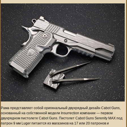
Рама представляет собой оригинальный двухрядный дизайн Cabot Guns,
основанный на собственной модели Insurrection компании — первом
двухрядном пистолете Cabot Guns. Пистолет Cabot Guns Serenity MAX под
патрон 9 мм Luger питается из магазинов на 17 или 20 патронов и