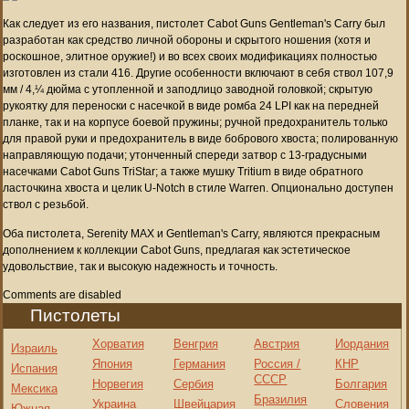
Как следует из его названия, пистолет Cabot Guns Gentleman's Carry был
разработан как средство личной обороны и скрытого ношения (хотя и
роскошное, элитное оружие!) и во всех своих модификациях полностью
изготовлен из стали 416. Другие особенности включают в себя ствол 107,9
мм / 4,¼ дюйма с утопленной и заподлицо заводной головкой; скрытую
рукоятку для переноски с насечкой в виде ромба 24 LPI как на передней
планке, так и на корпусе боевой пружины; ручной предохранитель только
для правой руки и предохранитель в виде бобрового хвоста; полированную
направляющую подачи; утонченный спереди затвор с 13-градусными
насечками Cabot Guns TriStar; а также мушку Tritium в виде обратного
ласточкина хвоста и целик U-Notch в стиле Warren. Опционально доступен
ствол с резьбой.
Оба пистолета, Serenity MAX и Gentleman's Carry, являются прекрасным
дополнением к коллекции Cabot Guns, предлагая как эстетическое
удовольствие, так и высокую надежность и точность.
Comments are disabled
Пистолеты
Хорватия
Венгрия
Австрия
Иордания
Израиль
Япония
Германия
Россия /
КНР
Испания
СССР
Норвегия
Сербия
Болгария
Мексика
Бразилия
Украина
Швейцария
Словения
Южная