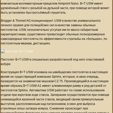
компактным коллиматорным прицелом Aimpoint Nano. B+T USW имеет
удлинённый ствол с резьбой на дульной части, при помощи которой может
быть установлен быстросъёмный глушитель.
Brügger & Thomet AG позиционирует USW в качестве универсального
личного оружия для полицейских сил в качестве замены обычных
пистолетов. USW, незначительно уступая им по массо-габаритным
характеристикам, существенно превосходит обычные полноразмерные
самозарядные пистолеты по эффективности стрельбы на «больших», по
пистолетным меркам, дистанциях.
Пистолет B+T USW в специально разработанной под него пластиковой
кобуре
Конструкция B+T USW основана на швейцарских пистолетах в настоящее
время не существующей компании Sphinx, которые, в свою очередь,
базируются на знаменитом чешском CZ 75. Производящийся в настоящее
время образец B+T USW-А1 имеет алюминиевую рамку и ряд деталей от
пистолетов Sphinx. Автоматика USW работает по схеме использования
отдачи при коротком ходе ствола. Запирание осуществляется при помощи
снижающейся казенной части ствола, входящий своим прямоугольным
выступом, расположенным над патронником, в окно для выброса
стреляных гильз затвора-кожуха. Снижение происходит при
взаимодействии фигурного паза нижнего прилива казенной части ствола с