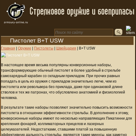
Пистолет B+T USW
Главная
|
Оружие
|
Пистолеты
|
Швейцария
|
B+T USW
В настоящее время весьма популярны конверсионные наборы,
трансформирующие обычный пистолет в более удобный в стрельбе
самозарядный карабин со складным прикладом. При прочих равных
попадать в цель из оружия с прикладом значительно легче, чем из
пистолета или револьвера без приклада, даже при одинаковой длине
стволов и тех же патронах, что обусловлено анатомией и физиологией
человека.
В результате такие наборы позволяют значительно повысить возможности
пистолета в отношении эффективности стрельбы. В дополнение к этому,
конверсионные наборы имеют по несколько направляющих Пикатинни для
крепления фонарей, коллиматорных прицелов и лазерных
целеуказателей. Недостатками, ставшими платой за повышенную
эффективную дальность стрельбы, являются такие минусы, как заметно