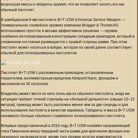
возросшая масса и габариты оружия, что не позволяет носить его как
обычный пистолет.
В швейцарском 9-мм пистолете B+T USW (Universal Service Weapon —
Универсальное служебное оружие) компании Brügger & Thomet AG
использовано простое и весьма эффективное решение — оружие
снабжено интегрированным в конструкцию складным прикладом, который в
сложенном состоянии размещается с правой стороны рамки. При этом
пистолет может носиться в кобуре, которая по своей длине соответствует
обычной для полноразмерных пистолетов.
Пистолет B+T USW с разложенным прикладом, установленным
глушителем, коллиматорным прицелом Aimpoint Nano, фонарём и
магазином на 30 патронов.
Владелец может вести из него огонь как из обычного пистолета, когда же
ситуация требует точной стрельбы на «большой дальности» (свыше 10–15
метров), приклад может быть разложен менее чем за две секунды и для
использования пистолета в качестве карабина. Габариты и масса B+T USW
ненамного больше обычного служебного полноразмерного пистолета.
Впервые представленный в 2016 году, B+T USW снабжён направляющей
типа Пикатинни внизу передней части рамки для крепления фонаря или
лазерного целеуказателя, кроме того оружие штатно комплектуется