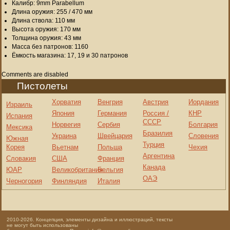
Калибр: 9mm Parabellum
Длина оружия: 255 / 470 мм
Длина ствола: 110 мм
Высота оружия: 170 мм
Толщина оружия: 43 мм
Масса без патронов: 1160
Ёмкость магазина: 17, 19 и 30 патронов
Comments are disabled
Пистолеты
Хорватия
Венгрия
Австрия
Иордания
Израиль
Япония
Германия
Россия /
КНР
Испания
СССР
Норвегия
Сербия
Болгария
Мексика
Бразилия
Украина
Швейцария
Словения
Южная
Турция
Корея
Вьетнам
Польша
Чехия
Аргентина
Словакия
США
Франция
Канада
ЮАР
Великобритания
Бельгия
ОАЭ
Черногория
Финляндия
Италия
2010-2026. Концепция, элементы дизайна и иллюстраций, тексты
не могут быть использованы