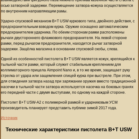
осью затворной задержки. Перемещение затвора-кожуха осуществляется
по внутренним направляющим рамы.
Ударно-спусковой механизм B+T USW куркового типа, двойного действия, с
предохранительным взводом курка. Оружие оснащено автоматическим
предохранителем ударника. По обеим сторонам рамки расположены
рычаги двустороннего флажкового предохранителя. На левой стороне
рамки, перед рычагом предохранителя, находится рычаг затворной
задержки. Защёлка магазина в основании спусковой скобы, слева.
Одной из особенностей пистолета B+T USW является кожух, крепящийся к
тыльной части рамки, который служит стабильным креплением для
коллиматорного прицела Aimpoint Nano и, в то же время, защищает руку
стрелка от удара или защемления спицей курка при выстреле. При этом,
для отведения затвора назад при заряжании оружия вместо традиционной
насечки в тыльной части затвора используется насечка на боковых гранях
его передней части с двумя выступами, по одному на каждой стороне.
Пистолет B+T USW-А2 с полимерной рамкой и ударниковым УСМ
производитель планирует представить публике зимой 2017 года.
Источник
Технические характеристики пистолета B+T USW