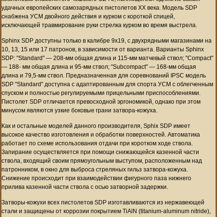
удачных европейских самозарядных пистолетов XX века. Модель SDP
снабжена УСМ двойного действия и курком с короткой спицей,
исключающей травмирование руки стрелка курком во время выстрела.
Sphinx SDP доступны только в калибре 9х19, с двухрядными магазинами на
10, 13, 15 или 17 патронов, в зависимости от варианта. Варианты Sphinx
SDP: "Standard" — 208-мм общая длина и 115-мм матчевый ствол; "Compact"
— 188- мм общая длина и 95-мм ствол; "Subcompact" — 168-мм общая
длина и 79,5-мм ствол. Предназначенная для соревнований IPSC модель
SDP "Standard" доступна с адаптированным для спорта УСМ с облегченным
спуском и полностью регулируемыми прицельными приспособлениями.
Пистолет SDP отличается превосходной эргономикой, однако при этом
минусом являются узкие боковые грани затвора-кожуха.
Как и остальные моделей данного производителя, Sphix SDP имеет
высокое качество изготовления и обработки поверхностей. Автоматика
работает по схеме использования отдачи при коротком ходе ствола.
Запирание осуществляется при помощи снижающейся казенной части
ствола, входящий своим прямоугольным выступом, расположенным над
патронником, в окно для выброса стреляных гильз затвора-кожуха.
Снижение происходит при взаимодействии фигурного паза нижнего
прилива казенной части ствола с осью затворной задержки.
Затворы-кожухи всех пистолетов SDP изготавливаются из нержавеющей
стали и защищены от коррозии покрытием TiAlN (titanium-aluminum nitride),