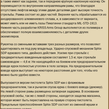
а также имеет как заднюю, так и переднюю крупную наклонную насечку. Он
перемещается по внутренним направляющим рамы, что благодаря
отсутствию люфтов между этими двумя деталями дает высокую точность
стрельбы. Рамка состоит из двух частей. Верхняя часть обрабатывается из
анодированного алюминиевого сплава, и, в зависимости от варианта,
может иметь или не иметь пазы Пикатинни стандарта MIL-STD-1913.
Нижняя часть разработки KRISS Arms Group выполняется из полимера и
обеспечивает полную взаимозаменяемость с деталями других
экземпляров.
Рукоятка со сменными вставками трех разных размеров, что позволяет
адаптировать ее под руку владельца. Ударно-спусковой механизм Sphix
SDP куркового типа, двойного действия. Усилие при стрельбе с
предварительно взведенным курком составляет 1,5 кг, при стрельбе
самовзводом — 4,6 кг. Не находящийся на боевом или предохранительном
взводе курок полностью утоплен в тело затвора. На предохранительном
взводе курок выступает на некоторое расстояние для того, чтобы его
можно было удобно взвести.
Выпускаются версии пистолета Sphix SDP как с флажковым
предохранителем, так и рычагом спуска курка с боевого взвода (декокер).
На левой стороне рамы размещена затворная задержка. В основании
спусковой скобы, так же с левой стороны, находится защелка магазина,
которая может быть переставлена на правую сторону пистолета.
Прицельные приспособления Sphix SDP состоят из сменной мушки и
регулируемого целика.