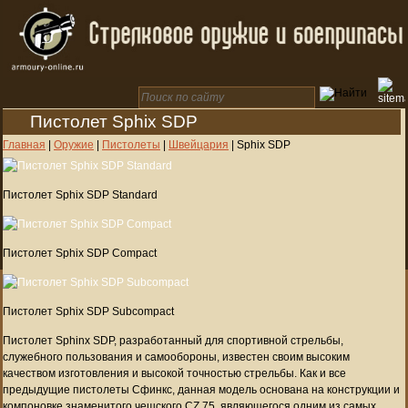
Пистолет Sphix SDP
Главная
|
Оружие
|
Пистолеты
|
Швейцария
|
Sphix SDP
Пистолет Sphix SDP Standard
Пистолет Sphix SDP Compact
Пистолет Sphix SDP Subcompact
Пистолет Sphinx SDP, разработанный для спортивной стрельбы,
служебного пользования и самообороны, известен своим высоким
качеством изготовления и высокой точностью стрельбы. Как и все
предыдущие пистолеты Сфинкс, данная модель основана на конструкции и
компоновке знаменитого чешского CZ 75, являющегося одним из самых