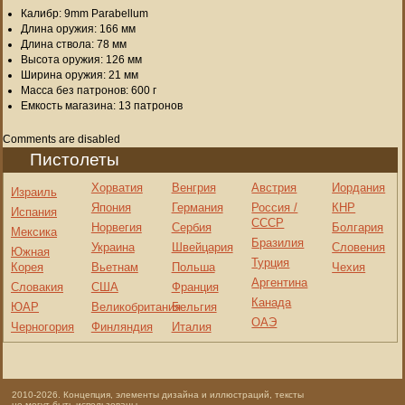
Калибр: 9mm Parabellum
Длина оружия: 166 мм
Длина ствола: 78 мм
Высота оружия: 126 мм
Ширина оружия: 21 мм
Масса без патронов: 600 г
Емкость магазина: 13 патронов
Comments are disabled
Пистолеты
Хорватия
Венгрия
Австрия
Иордания
Израиль
Япония
Германия
Россия /
КНР
Испания
СССР
Норвегия
Сербия
Болгария
Мексика
Бразилия
Украина
Швейцария
Словения
Южная
Турция
Корея
Вьетнам
Польша
Чехия
Аргентина
Словакия
США
Франция
Канада
ЮАР
Великобритания
Бельгия
ОАЭ
Черногория
Финляндия
Италия
2010-2026. Концепция, элементы дизайна и иллюстраций, тексты
не могут быть использованы