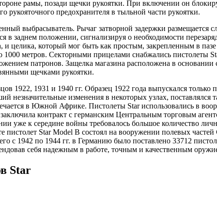
тороне рамы, позади щечки рукоятки. При включении он блокиру
кого рукояточного предохранителя в тыльной части рукоятки.
енный выбрасыватель. Рычаг затворной задержки размещается сл
тся в заднем положении, сигнализируя о необходимости перезар
 и целика, который мог быть как простым, закрепленным в пазе
 1000 метров. Секторными прицелами снабжались пистолеты Sta
ожением патронов. Защелка магазина расположена в основании 
евянными щечками рукоятки.
ов 1922, 1931 и 1940 гг. Образец 1922 года выпускался только
й незначительные изменения в некоторых узлах, поставлялся т
речается в Южной Африке. Пистолеты Star использовались в воо
у заключила контракт с германским Центральным торговым агентс
ии уже к середине войны требовалось большое количество личн
ате пистолет Star Model B состоял на вооружении полевых часте
Всего с 1942 по 1944 гг. в Германию было поставлено 33712 пист
мендовав себя надежным в работе, точным и качественным оруж
в Star