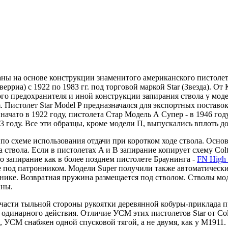
ованы на основе конструкции знаменитого американского пистоле
верриа) с 1922 по 1983 гг. под торговой маркой Star (Звезда).
ого предохранителя и иной конструкции запирания ствола у мод
m. Пистолет Star Model P предназначался для экспортных поста
чато в 1922 году, пистолета Стар Модель А Супер - в 1946 году,
3 году. Все эти образцы, кроме модели П, выпускались вплоть до
о схеме использования отдачи при коротком ходе ствола. Основн
а ствола. Если в пистолетах A и B запирание копирует схему C
но запирание как в более позднем пистолете Браунинга -
FN High
 под патронником. Модели Super получили также автоматически
нике. Возвратная пружина размещается под стволом. Стволы мод
ины.
части тыльной стороны рукоятки деревянной кобуры-приклада п
 одинарного действия. Отличие УСМ этих пистолетов Star от Co
 УСМ снабжен одной спусковой тягой, а не двумя, как у M1911.