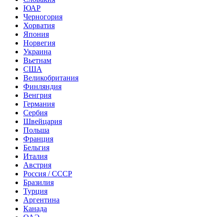
ЮАР
Черногория
Хорватия
Япония
Норвегия
Украина
Вьетнам
США
Великобритания
Финляндия
Венгрия
Германия
Сербия
Швейцария
Польша
Франция
Бельгия
Италия
Австрия
Россия / СССР
Бразилия
Турция
Аргентина
Канада