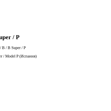
uper / P
/ B / B Super / P
er / Model P (Испания)