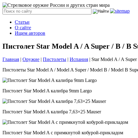
Статьи
О сайте
Ищем авторов
Пистолет Star Model A / A Super / B / B S
Главная
|
Оружие
|
Пистолеты
|
Испания
|
Star Model A / A Super 
Пистолеты Star Model A / Model A Super / Model B / Model B Sup
Пистолет Star Model A калибра 9mm Largo
Пистолет Star Model A калибра 7,63×25 Mauser
Пистолет Star Model A с примкнутой кобурой-прикладом