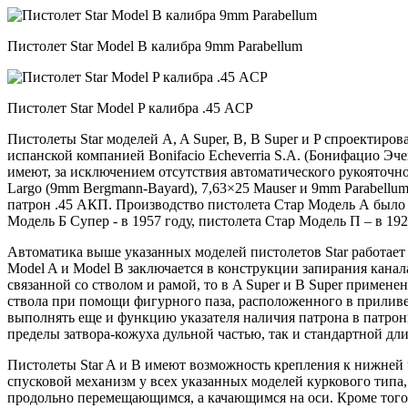
Пистолет Star Model B калибра 9mm Parabellum
Пистолет Star Model P калибра .45 ACP
Пистолеты Star моделей A, A Super, B, B Super и P спроектир
испанской компанией Bonifacio Echeverria S.A. (Бонифацио Эче
имеют, за исключением отсутствия автоматического рукояточн
Largo (9mm Bergmann-Bayard), 7,63×25 Mauser и 9mm Parabellu
патрон .45 АКП. Производство пистолета Стар Модель А было на
Модель Б Супер - в 1957 году, пистолета Стар Модель П – в 192
Автоматика выше указанных моделей пистолетов Star работает п
Model A и Model B заключается в конструкции запирания канал
связанной со стволом и рамой, то в A Super и B Super примене
ствола при помощи фигурного паза, расположенного в приливе
выполнять еще и функцию указателя наличия патрона в патрон
пределы затвора-кожуха дульной частью, так и стандартной дл
Пистолеты Star A и B имеют возможность крепления к нижней 
спусковой механизм у всех указанных моделей куркового типа,
продольно перемещающимся, а качающимся на оси. Кроме того,