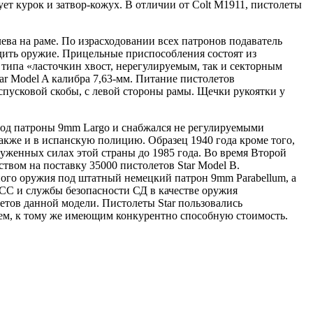
ет курок и затвор-кожух. В отличии от Colt M1911, пистолеты
ева на раме. По израсходовании всех патронов подаватель
ядить оружие. Прицельные приспособления состоят из
 типа «ласточкин хвост, нерегулируемым, так и секторным
r Model A калибра 7,63-мм. Питание пистолетов
спусковой скобы, с левой стороны рамы. Щечки рукоятки у
 под патроны 9mm Largo и снабжался не регулируемыми
акже и в испанскую полицию. Образец 1940 года кроме того,
руженных силах этой страны до 1985 года. Во время Второй
твом на поставку 35000 пистолетов Star Model B.
ого оружия под штатный немецкий патрон 9mm Parabellum, а
й СС и службы безопасности СД в качестве оружия
олетов данной модели. Пистолеты Star пользовались
ием, к тому же имеющим конкурентно способную стоимость.