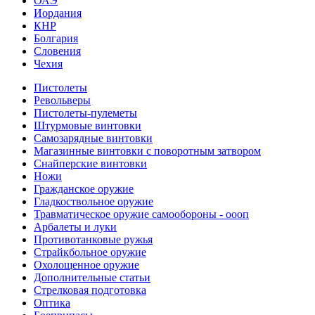
ОАЭ
Иордания
КНР
Болгария
Словения
Чехия
Пистолеты
Револьверы
Пистолеты-пулеметы
Штурмовые винтовки
Самозарядные винтовки
Магазинные винтовки с поворотным затвором
Снайперские винтовки
Ножи
Гражданское оружие
Гладкоствольное оружие
Травматическое оружие самообороны - оооп
Арбалеты и луки
Противотанковые ружья
Страйкбольное оружие
Охолощенное оружие
Дополнительные статьи
Стрелковая подготовка
Оптика