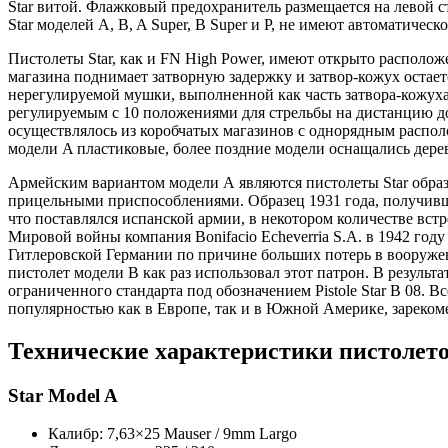
Star витой. Флажковый предохранитель размещается на левой с
Star моделей A, B, A Super, B Super и P, не имеют автоматичес
Пистолеты Star, как и FN High Power, имеют открыто располож
магазина поднимает затворную задержку и затвор-кожух остае
нерегулируемой мушки, выполненной как часть затвора-кожуха,
регулируемым с 10 положениями для стрельбы на дистанцию до
осуществлялось из коробчатых магазинов с однорядным распол
модели A пластиковые, более поздние модели оснащались дер
Армейским вариантом модели А являются пистолеты Star образц
прицельными приспособлениями. Образец 1931 года, получивши
что поставлялся испанской армии, в некотором количестве вст
Мировой войны компания Bonifacio Echeverria S.A. в 1942 год
Гитлеровской Германии по причине больших потерь в вооружен
пистолет модели B как раз использовал этот патрон. В результ
ограниченного стандарта под обозначением Pistole Star B 08. 
популярностью как в Европе, так и в Южной Америке, зареко
Технические характеристики пистолето
Star Model A
Калибр: 7,63×25 Mauser / 9mm Largo