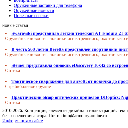
Боеприпасы
Оружейные заставки для телефона
Оружейные новости
Полезные ссылки
новые статьи
Swarovski представила легкий телескоп AT Endura 21-6
Оружейные новости - новинки огнестрельного, охотничьего 
В честь 500-летия Beretta представлен спортивный пис
Оружейные новости - новинки огнестрельного, охотничьего 
Steiner представила бинокль eDiscovery 10x42 со встро
Оптика
Тактическое снаряжение для airsoft: от новичка до про
Страйкбольное оружие
Практический обзор оптических прицелов DDoptics: Ni
Оптика
2010-2026. Концепция, элементы дизайна и иллюстраций, текс
без разрешения автора. Почта: info@armoury-online.ru
Информация о сайте