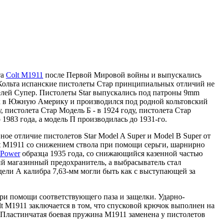
та
Colt M1911
после Первой Мировой войны и выпускались
 От Кольта испанские пистолеты Стар принципиальных отличий не
елей Супер. Пистолеты Star выпускались под патроны 9mm
вок в Южную Америку и производился под родной кольтовский
 пистолета Стар Модель Б - в 1924 году, пистолета Стар
 1983 года, а модель П производилась до 1931-го.
ое отличие пистолетов Star Model A Super и Model B Super от
olt M1911 со снижением ствола при помощи серьги, шарнирно
 Power
образца 1935 года, со снижающийся казенной частью
й магазинный предохранитель, а выбрасыватель стал
ели А калибра 7,63-мм могли быть как с выступающей за
ри помощи соответствующего паза и защелки. Ударно-
lt M1911 заключается в том, что спусковой крючок выполнен на
 Пластинчатая боевая пружина М1911 заменена у пистолетов