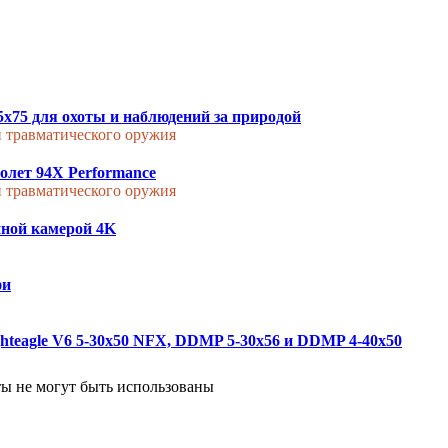
5x75 для охоты и наблюдений за природой
и травматического оружия
толет 94X Performance
и травматического оружия
енной камерой 4K
фи
ghteagle V6 5-30x50 NFX, DDMP 5-30x56 и DDMP 4-40x50
ты не могут быть использованы