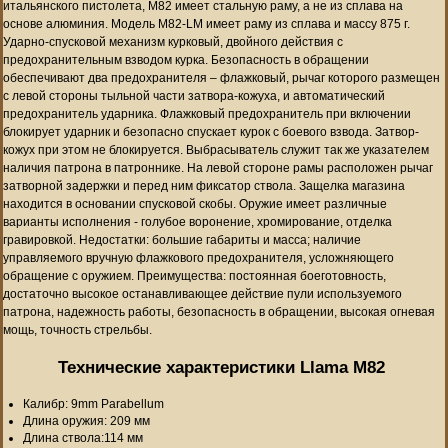
итальянского пистолета, M82 имеет стальную раму, а не из сплава на
основе алюминия. Модель M82-LM имеет раму из сплава и массу 875 г.
Ударно-спусковой механизм курковый, двойного действия с
предохранительным взводом курка. Безопасность в обращении
обеспечивают два предохранителя – флажковый, рычаг которого размещен
с левой стороны тыльной части затвора-кожуха, и автоматический
предохранитель ударника. Флажковый предохранитель при включении
блокирует ударник и безопасно спускает курок с боевого взвода. Затвор-
кожух при этом не блокируется. Выбрасыватель служит так же указателем
наличия патрона в патроннике. На левой стороне рамы расположен рычаг
затворной задержки и перед ним фиксатор ствола. Защелка магазина
находится в основании спусковой скобы. Оружие имеет различные
варианты исполнения - голубое воронение, хромирование, отделка
гравировкой. Недостатки: большие габариты и масса; наличие
управляемого вручную флажкового предохранителя, усложняющего
обращение с оружием. Преимущества: постоянная боеготовность,
достаточно высокое останавливающее действие пули используемого
патрона, надежность работы, безопасность в обращении, высокая огневая
мощь, точность стрельбы.
Технические характеристики Llama M82
Калибр: 9mm Parabellum
Длина оружия: 209 мм
Длина ствола:114 мм