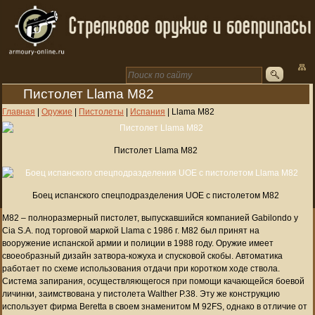
Пистолет Llama M82
Главная
|
Оружие
|
Пистолеты
|
Испания
|
Llama M82
Пистолет Llama M82
Боец испанского спецподразделения UOE с пистолетом M82
M82 – полноразмерный пистолет, выпускавшийся компанией Gabilondo y
Cia S.A. под торговой маркой Llama с 1986 г. M82 был принят на
вооружение испанской армии и полиции в 1988 году. Оружие имеет
своеобразный дизайн затвора-кожуха и спусковой скобы. Автоматика
работает по схеме использования отдачи при коротком ходе ствола.
Система запирания, осуществляющегося при помощи качающейся боевой
личинки, заимствована у пистолета Walther P.38. Эту же конструкцию
использует фирма Beretta в своем знаменитом M 92FS, однако в отличие от