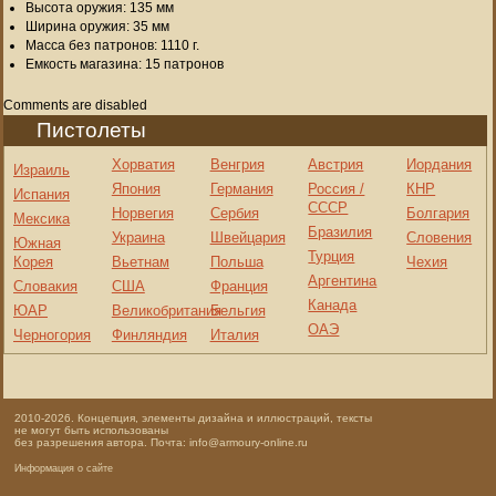
Высота оружия: 135 мм
Ширина оружия: 35 мм
Масса без патронов: 1110 г.
Емкость магазина: 15 патронов
Comments are disabled
Пистолеты
Хорватия
Венгрия
Австрия
Иордания
Израиль
Япония
Германия
Россия /
КНР
Испания
СССР
Норвегия
Сербия
Болгария
Мексика
Бразилия
Украина
Швейцария
Словения
Южная
Турция
Корея
Вьетнам
Польша
Чехия
Аргентина
Словакия
США
Франция
Канада
ЮАР
Великобритания
Бельгия
ОАЭ
Черногория
Финляндия
Италия
2010-2026. Концепция, элементы дизайна и иллюстраций, тексты
не могут быть использованы
без разрешения автора. Почта: info@armoury-online.ru
Информация о сайте