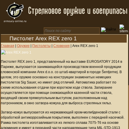
Пистолет Arex REX zero 1
Главная
|
Оружие
|
Пистолеты
|
Словения
|
Arex REX zero 1
Пистолет REX zero 1, представленный на выставке EUROSATORY 2014 в
Париже, выпускается занимающейся производством военной продукции
словенской компании Arex d.o.o. со штаб-квартирой в городе Šentjernej. В
целом, это оружие основано на конструкции знаменитых немецких
пистолетов Sig Sauer, но имеет ряд отличий. Автоматика работает по
схеме использования отдачи при коротком ходе ствола. Запирание
осуществляется при помощи снижающейся казенной части ствола,
входящий своим прямоугольным выступом, расположенным над
патронником, в окно затвора-кожуха для выброса стреляных гильз.
Затвор-кожух выпускается из нержавеющей хром-молибденовой стали с
обработкой антикоррозийным покрытием, выполнен с передней насечкой.
Рамка пистолета изготавливается из легкого сплава 7075-T6 на основе
алюминия и имеет в передней части направляющие типа MIL-STD-1913