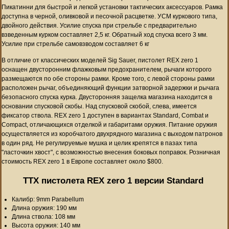
Пикатинни для быстрой и легкой установки тактических аксессуаров. Рамка
доступна в черной, оливковой и песочной расцветке. УСМ куркового типа,
двойного действия. Усилие спуска при стрельбе с предварительно
взведенным курком составляет 2,5 кг. Обратный ход спуска всего 3 мм.
Усилие при стрельбе самовзводом составляет 6 кг
В отличие от классических моделей Sig Sauer, пистолет REX zero 1
оснащен двусторонним флажковым предохранителем, рычаги которого
размещаются по обе стороны рамки. Кроме того, с левой стороны рамки
расположен рычаг, объединяющий функции затворной задержки и рычага
безопасного спуска курка. Двусторонняя защелка магазина находится в
основании спусковой скобы. Над спусковой скобой, слева, имеется
фиксатор ствола. REX zero 1 доступен в вариантах Standard, Combat и
Compact, отличающихся отделкой и габаритами оружия. Питание оружия
осуществляется из коробчатого двухрядного магазина с выходом патронов
в один ряд. Не регулируемые мушка и целик крепятся в пазах типа
"ласточкин хвост", с возможностью внесения боковых поправок. Розничная
стоимость REX zero 1 в Европе составляет около $800.
ТТХ пистолета REX zero 1 версии Standard
Калибр: 9mm Parabellum
Длина оружия: 190 мм
Длина ствола: 108 мм
Высота оружия: 140 мм