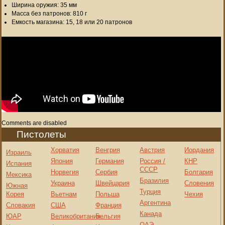
Ширина оружия: 35 мм
Масса без патронов: 810 г
Емкость магазина: 15, 18 или 20 патронов
Comments are disabled
Пистолеты
Хорватия
Венгрия
Австрия
Иордания
Израиль
Япония
Германия
Россия /
КНР
Испания
СССР
Норвегия
Сербия
Болгария
Мексика
Бразилия
Украина
Швейцария
Словения
Южная
Турция
Корея
Вьетнам
Польша
Чехия
Аргентина
Словакия
США
Франция
Канада
ЮАР
Великобритания
Бельгия
ОАЭ