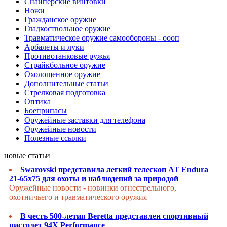
Снайперские винтовки
Ножи
Гражданское оружие
Гладкоствольное оружие
Травматическое оружие самообороны - оооп
Арбалеты и луки
Противотанковые ружья
Страйкбольное оружие
Охолощенное оружие
Дополнительные статьи
Стрелковая подготовка
Оптика
Боеприпасы
Оружейные заставки для телефона
Оружейные новости
Полезные ссылки
новые статьи
Swarovski представила легкий телескоп AT Endura
21-65x75 для охоты и наблюдений за природой
Оружейные новости - новинки огнестрельного,
охотничьего и травматического оружия
В честь 500-летия Beretta представлен спортивный
пистолет 94X Performance