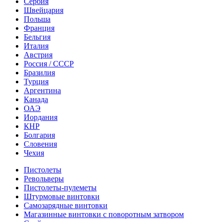
Сербия
Швейцария
Польша
Франция
Бельгия
Италия
Австрия
Россия / СССР
Бразилия
Турция
Аргентина
Канада
ОАЭ
Иордания
КНР
Болгария
Словения
Чехия
Пистолеты
Револьверы
Пистолеты-пулеметы
Штурмовые винтовки
Самозарядные винтовки
Магазинные винтовки с поворотным затвором