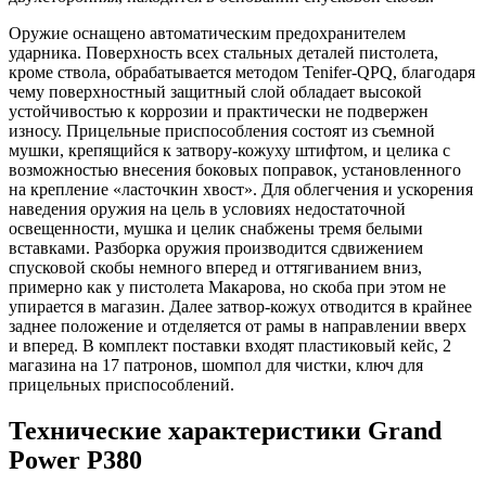
Оружие оснащено автоматическим предохранителем
ударника. Поверхность всех стальных деталей пистолета,
кроме ствола, обрабатывается методом Tenifer-QPQ, благодаря
чему поверхностный защитный слой обладает высокой
устойчивостью к коррозии и практически не подвержен
износу. Прицельные приспособления состоят из съемной
мушки, крепящийся к затвору-кожуху штифтом, и целика с
возможностью внесения боковых поправок, установленного
на крепление «ласточкин хвост». Для облегчения и ускорения
наведения оружия на цель в условиях недостаточной
освещенности, мушка и целик снабжены тремя белыми
вставками. Разборка оружия производится сдвижением
спусковой скобы немного вперед и оттягиванием вниз,
примерно как у пистолета Макарова, но скоба при этом не
упирается в магазин. Далее затвор-кожух отводится в крайнее
заднее положение и отделяется от рамы в направлении вверх
и вперед. В комплект поставки входят пластиковый кейс, 2
магазина на 17 патронов, шомпол для чистки, ключ для
прицельных приспособлений.
Технические характеристики Grand
Power P380