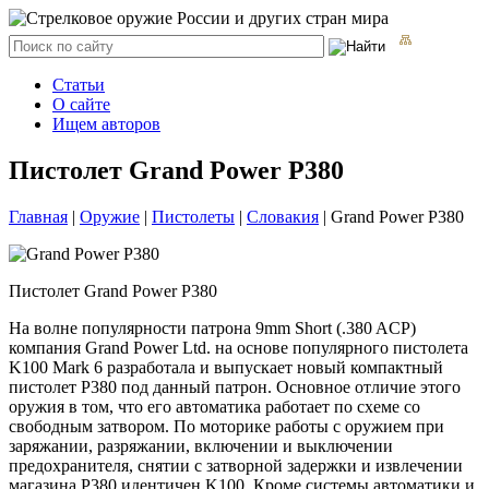
Статьи
О сайте
Ищем авторов
Пистолет Grand Power P380
Главная
|
Оружие
|
Пистолеты
|
Словакия
|
Grand Power P380
Пистолет Grand Power P380
На волне популярности патрона 9mm Short (.380 ACP)
компания Grand Power Ltd. на основе популярного пистолета
K100 Mark 6 разработала и выпускает новый компактный
пистолет P380 под данный патрон. Основное отличие этого
оружия в том, что его автоматика работает по схеме со
свободным затвором. По моторике работы с оружием при
заряжании, разряжании, включении и выключении
предохранителя, снятии с затворной задержки и извлечении
магазина P380 идентичен K100. Кроме системы автоматики и