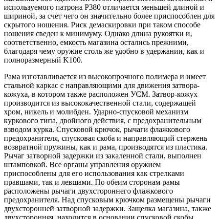
используемого патрона P380 отличается меньшей длиной и
шириной, за счет чего он значительно более приспособлен для
скрытого ношения. Риск демаскировки при таком способе
ношения сведен к минимуму. Однако длина рукоятки и,
соответственно, емкость магазина остались прежними,
благодаря чему оружие столь же удобно в удержании, как и
полноразмерный K100.
Рама изготавливается из высокопрочного полимера и имеет
стальной каркас с направляющими для движения затвора-
кожуха, в котором также расположен УСМ. Затвор-кожух
производится из высококачественной стали, содержащей
хром, никель и молибден. Ударно-спусковой механизм
куркового типа, двойного действия, с предохранительным
взводом курка. Спусковой крючок, рычаги флажкового
предохранителя, спусковая скоба и направляющий стержень
возвратной пружины, как и рама, производятся из пластика.
Рычаг затворной задержки из закаленной стали, выполнен
штамповкой. Все органы управления оружием
приспособлены для его использования как стрелками
правшами, так и левшами. По обеим сторонам рамы
расположены рычаги двухстороннего флажкового
предохранителя. Над спусковым крючком размещены рычаги
двухсторонней затворной задержки. Защелка магазина, также
двухсторонняя, находится в основании спусковой скобы.