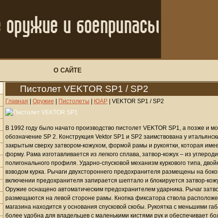
О САЙТЕ
Пистолет VEKTOR SP1 / SP2
Главная
|
Оружие
|
Пистолеты
|
ЮАР
|
VEKTOR SP1 / SP2
В 1992 году было начато производство пистолет VEKTOR SP1, а позже и м
обозначение SP 2. Конструкция Vektor SP1 и SP2 заимствована у итальянски
закрытым сверху затвором-кожухом, формой рамы и рукоятки, которая име
форму. Рама изготавливается из легкого сплава, затвор-кожух – из углерод
полигонального профиля. Ударно-спусковой механизм куркового типа, двой
взводом курка. Рычаги двухстороннего предохранителя размещены на боко
включении предохранителя запирается шептало и блокируется затвор-кожух
Оружие оснащено автоматическим предохранителем ударника. Рычаг затво
размещаются на левой стороне рамы. Кнопка фиксатора ствола расположе
магазина находится у основания спусковой скобы. Рукоятка с меньшими габ
более удобна для владельцев с маленькими кистями рук и обеспечивает б