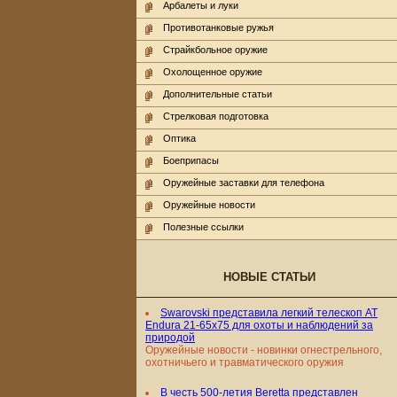
Арбалеты и луки
Противотанковые ружья
Страйкбольное оружие
Охолощенное оружие
Дополнительные статьи
Стрелковая подготовка
Оптика
Боеприпасы
Оружейные заставки для телефона
Оружейные новости
Полезные ссылки
НОВЫЕ СТАТЬИ
Swarovski представила легкий телескоп AT
Endura 21-65x75 для охоты и наблюдений за
природой
Оружейные новости - новинки огнестрельного,
охотничьего и травматического оружия
В честь 500-летия Beretta представлен