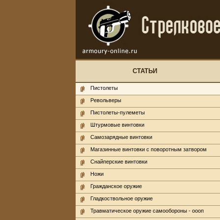
СТАТЬИ
Пистолеты
Револьверы
Пистолеты-пулеметы
Штурмовые винтовки
Самозарядные винтовки
Магазинные винтовки с поворотным затвором
Снайперские винтовки
Ножи
Гражданское оружие
Гладкоствольное оружие
Травматическое оружие самообороны - оооп