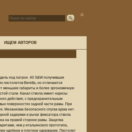
ИЩЕМ АВТОРОВ
одель под патрон .40 S&W получившая
х пистолетов Beretta, но отличаются
ет меньшие габариты и более эргономичную
истой стали. Канал ствола имеет нарезы
ного действия, с предохранительным
вых поверхностях задней части рамы. При
. Механизма безопасного спуска курка нет.
рной задержки и рычаг фиксатора ствола
на на правой стороне рамы. Защелка
аритами, чем у итальянского прототипа,
олее удобное и плотное удержание. Пистолет