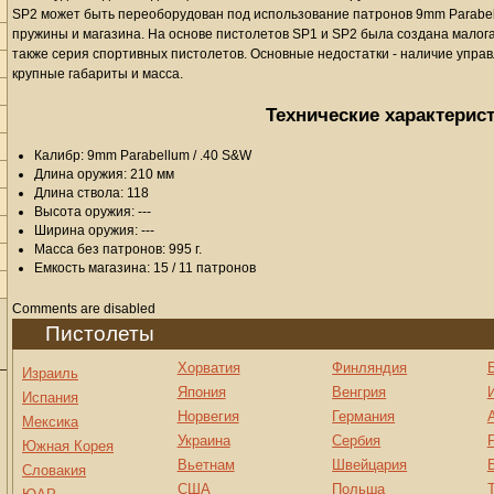
SP2 может быть переоборудован под использование патронов 9mm Parabel
пружины и магазина. На основе пистолетов SP1 и SP2 была создана малог
также серия спортивных пистолетов. Основные недостатки - наличие упра
крупные габариты и масса.
Технические характерис
Калибр: 9mm Parabellum / .40 S&W
Длина оружия: 210 мм
Длина ствола: 118
Высота оружия: ---
Ширина оружия: ---
Масса без патронов: 995 г.
Емкость магазина: 15 / 11 патронов
Comments are disabled
Пистолеты
Хорватия
Финляндия
Израиль
Япония
Венгрия
Испания
Норвегия
Германия
Мексика
Украина
Сербия
Южная Корея
Вьетнам
Швейцария
Словакия
США
Польша