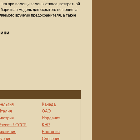
lum при помощи замены ствола, возвратной
абаритная модель для скрытого ношения, а
вляемого вручную предохранителя, а также
тики
Бельгия
Канада
Италия
ОАЭ
Австрия
Иордания
Россия / СССР
КНР
Бразилия
Болгария
Турция
Словения