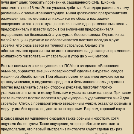
пули дает шанс поразить противника, защищенного СИБ. Ширина
пистолета всего 18 мм! Этого удалось добиться благодаря рациональному
размещению элементов конструкции. Рычаг флажкового предохранителя
размещен так, что его выступ находится не сбоку, а над задней
поверхностью затвора-кожуха, позволяя почти одновременно выключать
предохранитель и взвести курок. При включении предохранителя
осуществляется безопасный спуск курка с боевого взвода. Однако из-за
малой толщины рукоятки не обеспечивается плотная посадка в руке
стрелка, что сказывается на точности стрельбы. Однако это
обстоятельство практически не имеет значения на дистанциях применения
компактного пистолета — от стрельбы в упор до 5 — 6 метров.
Вот как описывал свои ощущения от ПСМ его владелец: «Воронение
обычное, обработка внешних поверхностей сделана аккуратно, следов
машинной обработки нет. При обхвате рукоятки мизинец опускается на
крышку магазина, а подушечки среднего и безымянного пальца должны
плотно надавливать с левой стороны рукоятки, пистолет плотно
утапливается в мякоти между большим и указательным пальцем. При таком
хвате пистолет плотно посажен в руку и уверенно удерживается в ней для
стрельбы. Спуск, с предварительно взведенным курком, оказался ровным, в
меру тугим, без провалов, достаточно коротким. В целом, хороший спуск.
В самовзводе на удивление оказался также ровным и коротким, хотя
ощутимо более тугим. Такое ощущение, что разработчики пистолета
предполагали, что первый выстрел из пистолета будет сделан как раз