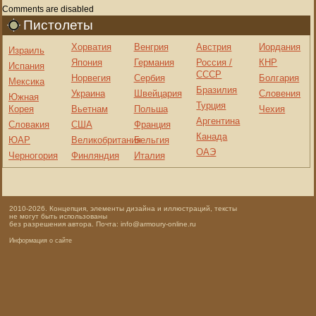
Comments are disabled
Пистолеты
Хорватия
Венгрия
Австрия
Иордания
Израиль
Япония
Германия
Россия /
КНР
Испания
СССР
Норвегия
Сербия
Болгария
Мексика
Бразилия
Украина
Швейцария
Словения
Южная
Турция
Корея
Вьетнам
Польша
Чехия
Аргентина
Словакия
США
Франция
Канада
ЮАР
Великобритания
Бельгия
ОАЭ
Черногория
Финляндия
Италия
2010-2026. Концепция, элементы дизайна и иллюстраций, тексты
не могут быть использованы
без разрешения автора. Почта: info@armoury-online.ru
Информация о сайте