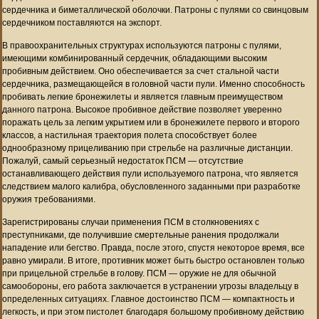
сердечника и биметаллической оболочки. Патроны с пулями со свинцовым
сердечником поставляются на экспорт.
В правоохранительных структурах используются патроны с пулями,
имеющими комбинированный сердечник, обладающими высоким
пробивным действием. Оно обеспечивается за счет стальной части
сердечника, размещающейся в головной части пули. Именно способность
пробивать легкие бронежилеты и является главным преимуществом
данного патрона. Высокое пробивное действие позволяет уверенно
поражать цель за легким укрытием или в бронежилете первого и второго
классов, а настильная траектория полета способствует более
однообразному прицеливанию при стрельбе на различные дистанции.
Пожалуй, самый серьезный недостаток ПСМ — отсутствие
останавливающего действия пули используемого патрона, что является
следствием малого калибра, обусловленного заданными при разработке
оружия требованиями.
Зарегистрированы случаи применения ПСМ в столкновениях с
преступниками, где получившие смертельные ранения продолжали
нападение или бегство. Правда, после этого, спустя некоторое время, все
равно умирали. В итоге, противник может быть быстро остановлен только
при прицельной стрельбе в голову. ПСМ — оружие не для обычной
самообороны, его работа заключается в устранении угрозы владельцу в
определенных ситуациях. Главное достоинство ПСМ — компактность и
легкость, и при этом пистолет благодаря большому пробивному действию