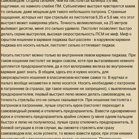
самовзводом. Отдача сильнее, чем на пистолетах калибра 5,6 мм,
ощутимая, но намного слабее ПМ. Субъективно выстрел чувствуется каким
то сильным, даже мощным для такого небольшого патрона. Странные
ощущения, которых нет при стрельбе из пистолетов 6,35 и 5,6 мм, что этот
выстрел может наверняка убить. Точность великолепная, на 25 метров
выбивает десятки, меня это сильно удивило. Пистолет позволяет быстро
делать серию выстрелов, высокая скорострельность ПСМ не миф. Миф о
скрытом ношении в кармане пиджака был рассеян - в наружном кармане
пиджака его носить нельзя, пистолет сильно оттягивает пиджак.
Носить пистолет можно только во внутреннем левом кармане пиджака. При
таком ношении пистолет не виден совсем, хотя при вытаскивании немного
цепляется предохранителем, да и пол килограмма железа во внутреннем
кармане дают знать. В общем, здесь его и нужно носить, для
сверхскрытного ношения в классическом костюме самое то. В куртках и
пальто вообще незаметен и легко носится. Носить необходимо с патроном
в патроннике (в странах, где такое ношение не запрещено), с выключенным
предохранителем, первый выстрел легко можно делать самовзводом, на
точность стрельбы это не сильно сказывается. При ношении пистолета с
патроном в патроннике, лучше спустить курок (пистолет переходит в
самовзводный режим) и отключить предохранитель. Взвести одновременно
курок и отключить предохранитель крайне сложно (у меня одним пальцем
быстро и легко не получилось), лучше сразу отключить предохранитель. В
боевой ситуации в этом случае, вы сможете стрелять или сразу
самовзводом или, если успеете, то можно взвести курок, при этом никаких
манипуляций с предохранителем делать не придется. Применение