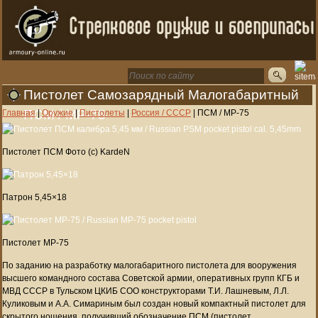
Пистолет Самозарядный Малогабаритный
ПСМ / MP-75
Главная
|
Оружие
|
Пистолеты
|
Россия / СССР
|
ПСМ / MP-75
Пистолет ПСМ Фото (c) KardeN
Патрон 5,45×18
Пистолет MP-75
По заданию на разработку малогабаритного пистолета для вооружения
высшего командного состава Советской армии, оперативных групп КГБ и
МВД СССР в Тульском ЦКИБ СОО конструкторами Т.И. Лашневым, Л.Л.
Куликовым и А.А. Симариным был создан новый компактный пистолет для
скрытого ношения, получивший обозначение ПСМ (пистолет