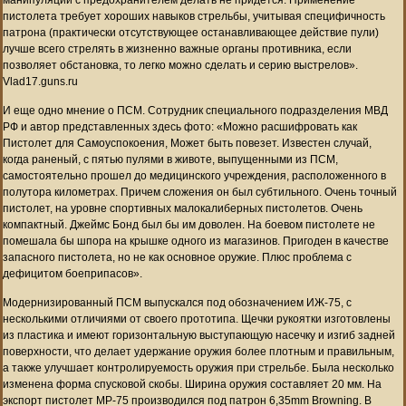
пистолета требует хороших навыков стрельбы, учитывая специфичность
патрона (практически отсутствующее останавливающее действие пули)
лучше всего стрелять в жизненно важные органы противника, если
позволяет обстановка, то легко можно сделать и серию выстрелов».
Vlad17.guns.ru
И еще одно мнение о ПСМ. Сотрудник специального подразделения МВД
РФ и автор представленных здесь фото: «Можно расшифровать как
Пистолет для Самоуспокоения, Может быть повезет. Известен случай,
когда раненый, с пятью пулями в животе, выпущенными из ПСМ,
самостоятельно прошел до медицинского учреждения, расположенного в
полутора километрах. Причем сложения он был субтильного. Очень точный
пистолет, на уровне спортивных малокалиберных пистолетов. Очень
компактный. Джеймс Бонд был бы им доволен. На боевом пистолете не
помешала бы шпора на крышке одного из магазинов. Пригоден в качестве
запасного пистолета, но не как основное оружие. Плюс проблема с
дефицитом боеприпасов».
Модернизированный ПСМ выпускался под обозначением ИЖ-75, с
несколькими отличиями от своего прототипа. Щечки рукоятки изготовлены
из пластика и имеют горизонтальную выступающую насечку и изгиб задней
поверхности, что делает удержание оружия более плотным и правильным,
а также улучшает контролируемость оружия при стрельбе. Была несколько
изменена форма спусковой скобы. Ширина оружия составляет 20 мм. На
экспорт пистолет MP-75 производился под патрон 6,35mm Browning. В