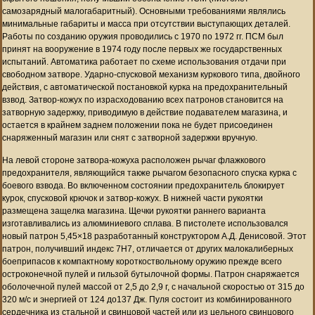
самозарядный малогабаритный). Основными требованиями являлись
минимальные габариты и масса при отсутствии выступающих деталей.
Работы по созданию оружия проводились с 1970 по 1972 гг. ПСМ был
принят на вооружение в 1974 году после первых же государственных
испытаний. Автоматика работает по схеме использования отдачи при
свободном затворе. Ударно-спусковой механизм куркового типа, двойного
действия, с автоматической постановкой курка на предохранительный
взвод. Затвор-кожух по израсходованию всех патронов становится на
затворную задержку, приводимую в действие подавателем магазина, и
остается в крайнем заднем положении пока не будет присоединен
снаряженный магазин или снят с затворной задержки вручную.
На левой стороне затвора-кожуха расположен рычаг флажкового
предохранителя, являющийся также рычагом безопасного спуска курка с
боевого взвода. Во включенном состоянии предохранитель блокирует
курок, спусковой крючок и затвор-кожух. В нижней части рукоятки
размещена защелка магазина. Щечки рукоятки раннего варианта
изготавливались из алюминиевого сплава. В пистолете использовался
новый патрон 5,45×18 разработанный конструктором А.Д. Денисовой. Этот
патрон, получивший индекс 7Н7, отличается от других малокалиберных
боеприпасов к компактному короткоствольному оружию прежде всего
остроконечной пулей и гильзой бутылочной формы. Патрон снаряжается
оболочечной пулей массой от 2,5 до 2,9 г, с начальной скоростью от 315 до
320 м/с и энергией от 124 до137 Дж. Пуля состоит из комбинированного
сердечника из стальной и свинцовой частей или из цельного свинцового