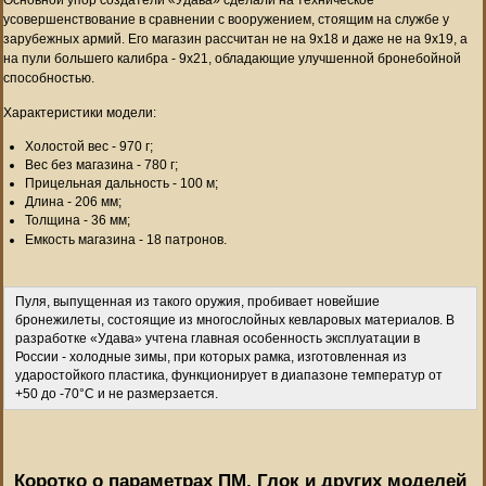
усовершенствование в сравнении с вооружением, стоящим на службе у
зарубежных армий. Его магазин рассчитан не на 9х18 и даже не на 9х19, а
на пули большего калибра - 9х21, обладающие улучшенной бронебойной
способностью.
Характеристики модели:
Холостой вес - 970 г;
Вес без магазина - 780 г;
Прицельная дальность - 100 м;
Длина - 206 мм;
Толщина - 36 мм;
Емкость магазина - 18 патронов.
Пуля, выпущенная из такого оружия, пробивает новейшие
бронежилеты, состоящие из многослойных кевларовых материалов. В
разработке «Удава» учтена главная особенность эксплуатации в
России - холодные зимы, при которых рамка, изготовленная из
ударостойкого пластика, функционирует в диапазоне температур от
+50 до -70°C и не размерзается.
Коротко о параметрах ПМ, Глок и других моделей