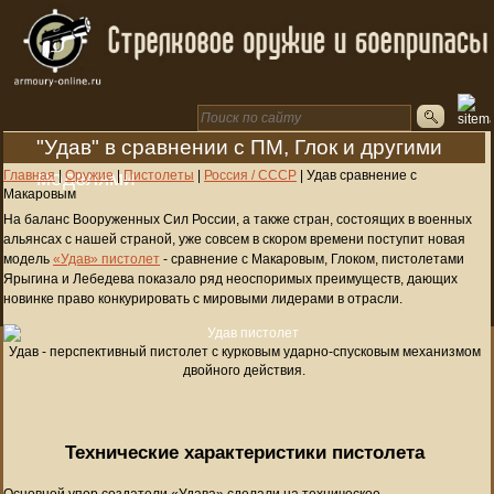
"Удав" в сравнении с ПМ, Глок и другими
моделями
Главная
|
Оружие
|
Пистолеты
|
Россия / СССР
|
Удав сравнение с
Макаровым
На баланс Вооруженных Сил России, а также стран, состоящих в военных
альянсах с нашей страной, уже совсем в скором времени поступит новая
модель
«Удав» пистолет
- сравнение с Макаровым, Глоком, пистолетами
Ярыгина и Лебедева показало ряд неоспоримых преимуществ, дающих
новинке право конкурировать с мировыми лидерами в отрасли.
Удав - перспективный пистолет с курковым ударно-спусковым механизмом
двойного действия.
Технические характеристики пистолета
Основной упор создатели «Удава» сделали на техническое