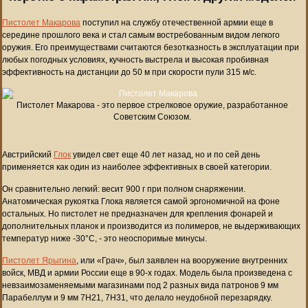
Пистолет Макарова
поступил на службу отечественной армии еще в
середине прошлого века и стал самым востребованным видом легкого
оружия. Его преимуществами считаются безотказность в эксплуатации при
любых погодных условиях, кучность выстрела и высокая пробивная
эффективность на дистанции до 50 м при скорости пули 315 м/с.
Пистолет Макарова - это первое стрелковое оружие, разработанное
Советским Союзом.
Австрийский
Глок
увидел свет еще 40 лет назад, но и по сей день
применяется как один из наиболее эффективных в своей категории.
Он сравнительно легкий: весит 900 г при полном снаряжении.
Анатомическая рукоятка Глока является самой эргономичной на фоне
остальных. Но пистолет не предназначен для крепления фонарей и
дополнительных планок и производится из полимеров, не выдерживающих
температур ниже -30°C, - это неоспоримые минусы.
Пистолет Ярыгина
, или «Грач», был заявлен на вооружение внутренних
войск, МВД и армии России еще в 90-х годах. Модель была произведена с
невзаимозаменяемыми магазинами под 2 разных вида патронов 9 мм
Парабеллум и 9 мм 7Н21, 7Н31, что делало неудобной перезарядку.