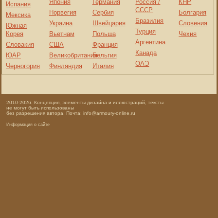
Япония
Германия
Россия /
КНР
Испания
СССР
Норвегия
Сербия
Болгария
Мексика
Бразилия
Украина
Швейцария
Словения
Южная
Турция
Корея
Вьетнам
Польша
Чехия
Аргентина
Словакия
США
Франция
Канада
ЮАР
Великобритания
Бельгия
ОАЭ
Черногория
Финляндия
Италия
2010-2026. Концепция, элементы дизайна и иллюстраций, тексты
не могут быть использованы
без разрешения автора. Почта: info@armoury-online.ru
Информация о сайте