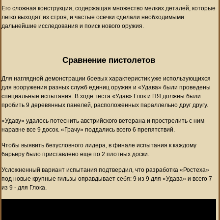
Его сложная конструкция, содержащая множество мелких деталей, которые
легко выходят из строя, и частые осечки сделали необходимыми
дальнейшие исследования и поиск нового оружия.
Сравнение пистолетов
Для наглядной демонстрации боевых характеристик уже использующихся
для вооружения разных служб единиц оружия и «Удава» были проведены
специальные испытания. В ходе теста «Удав» Глок и ПЯ должны были
пробить 9 деревянных панелей, расположенных параллельно друг другу.
«Удаву» удалось потеснить австрийского ветерана и прострелить с ним
наравне все 9 досок. «Грачу» поддались всего 6 препятствий.
Чтобы выявить безусловного лидера, в финале испытания к каждому
барьеру было приставлено еще по 2 плотных доски.
Усложненный вариант испытания подтвердил, что разработка «Ростеха»
под новые крупные гильзы оправдывает себя: 9 из 9 для «Удава» и всего 7
из 9 - для Глока.