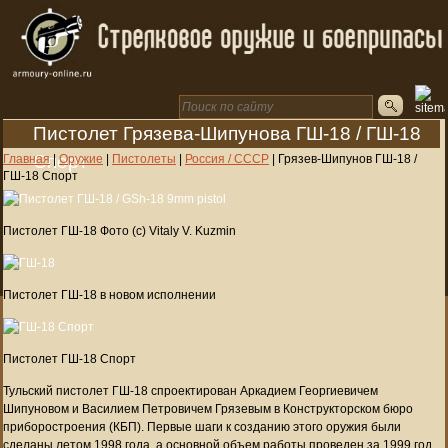
Пистолет Грязева-Шипунова ГШ-18 / ГШ-18
Спорт
Главная
|
Оружие
|
Пистолеты
|
Россия / СССР
|
Грязев-Шипунов ГШ-18 /
ГШ-18 Спорт
Пистолет ГШ-18 Фото (c) Vitaly V. Kuzmin
Пистолет ГШ-18 в новом исполнении
Пистолет ГШ-18 Спорт
Тульский пистолет ГШ-18 спроектирован Аркадием Георгиевичем
Шипуновом и Василием Петровичем Грязевым в Конструкторском бюро
приборостроения (КБП). Первые шаги к созданию этого оружия были
сделаны летом 1998 года, а основной объем работы проведен за 1999 год.