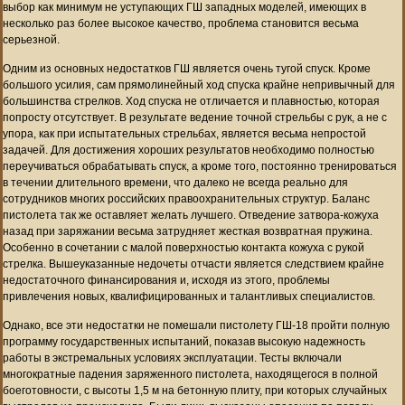
выбор как минимум не уступающих ГШ западных моделей, имеющих в
несколько раз более высокое качество, проблема становится весьма
серьезной.
Одним из основных недостатков ГШ является очень тугой спуск. Кроме
большого усилия, сам прямолинейный ход спуска крайне непривычный для
большинства стрелков. Ход спуска не отличается и плавностью, которая
попросту отсутствует. В результате ведение точной стрельбы с рук, а не с
упора, как при испытательных стрельбах, является весьма непростой
задачей. Для достижения хороших результатов необходимо полностью
переучиваться обрабатывать спуск, а кроме того, постоянно тренироваться
в течении длительного времени, что далеко не всегда реально для
сотрудников многих российских правоохранительных структур. Баланс
пистолета так же оставляет желать лучшего. Отведение затвора-кожуха
назад при заряжании весьма затрудняет жесткая возвратная пружина.
Особенно в сочетании с малой поверхностью контакта кожуха с рукой
стрелка. Вышеуказанные недочеты отчасти является следствием крайне
недостаточного финансирования и, исходя из этого, проблемы
привлечения новых, квалифицированных и талантливых специалистов.
Однако, все эти недостатки не помешали пистолету ГШ-18 пройти полную
программу государственных испытаний, показав высокую надежность
работы в экстремальных условиях эксплуатации. Тесты включали
многократные падения заряженного пистолета, находящегося в полной
боеготовности, с высоты 1,5 м на бетонную плиту, при которых случайных