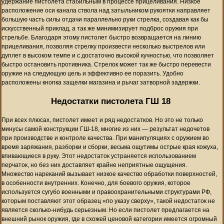
удержание пистолета стабильным в процессе прицеливания. Низкое
расположение оси канала ствола над затыльником рукоятки направляет
большую часть силы отдачи параллельно руки стрелка, создавая как бы
искусственный приклад, а так же минимизирует подброс оружия при
стрельбе. Благодаря этому пистолет быстро возвращается на линию
прицеливания, позволяя стрелку произвести несколько выстрелов или
дуплет в высоком темпе и с достаточно высокой кучностью, что позволяет
быстро остановить противника. Стрелок может так же быстро перевести
оружие на следующую цель и эффективно ее поразить. Удобно
расположены кнопка защелки магазина и рычаг затворной задержки.
Недостатки пистолета ГШ 18
При всех плюсах, пистолет имеет и ряд недостатков. Но это не только
минусы самой конструкции ГШ-18, многие из них — результат недочетов
при производстве и контроле качества. При манипуляциях с оружием во
время заряжания, разборки и сборки, весьма ощутимы острые края кожуха,
впивающиеся в руку. Этот недостаток устраняется использованием
перчаток, но без них доставляет крайне неприятные ощущения.
Множество нареканий вызывает низкое качество обработки поверхностей,
в особенности внутренних. Конечно, для боевого оружия, которое
используется сугубо военными и правоохранительными структурами РФ,
которым поставляют этот образец «по указу сверху», такой недостаток не
является сколько-нибудь серьезным. Но если пистолет предлагается на
внешний рынок оружия, где в схожей ценовой категории имеется огромный