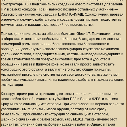
Конструкторы КБП подключились к созданию нового пистолета для замены
ПМ в рамках конкурса «Грач» намного позднее остальных участников —
Ижевского механического завода и ЦНИИТОЧМАШ. Однако туляки, проведя
огромную и сложную работу, успели создать новый пистолет, подготовить
документацию и наладить мелкосерийное производство.
При создании пистолета за образец был взят Glock 17. Причинами такого
выбора стали: легкость и небольшие габариты, благодаря использованию
полимерной рамы; постоянная боеготовность при безопасности в
обращении, достигнутые использованием ударно-спускового механизма
ударникового типа, с предварительным, частичным взведением ударника и
тремя автоматическими предохранителями; простота и удобство в
обращении. Грязев и Шипунов конечно не стали просто заимствовать
конструкцию этого оружия, а взяли от него только общие принципы.
Австрийский пистолет, не смотря на все свои достоинства, все же не мог
пройти все тульские испытания на надежность работы в тяжелых условиях
эксплуатации.
Конструкторами рассматривались две схемы запирания — при помощи
качающейся боевой личинки, как у Walther P.38 и Beretta 92FS, и система
Браунинга со снижающимся стволом. При использовании первого варианта
увеличились бы габариты и масса оружия, поэтому от него сразу
отказались. Опробовалась конструкция со снижающимся стволом,
шарнирно связанным с рамой серьгой, как у M1911, так как именно этот
вариант исполнения был наиболее надежен в работе. Однако и такая