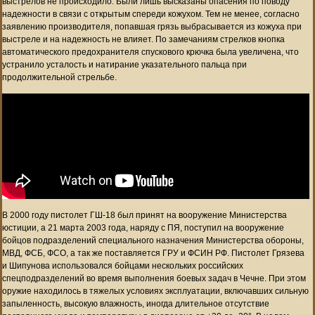
выстрелов не происходило. Были лишь высказаны опасения по поводу
надежности в связи с открытым спереди кожухом. Тем не менее, согласно
заявлению производителя, попавшая грязь выбрасывается из кожуха при
выстреле и на надежность не влияет. По замечаниям стрелков кнопка
автоматического предохранителя спускового крючка была увеличена, что
устранило усталость и натирание указательного пальца при
продолжительной стрельбе.
В 2000 году пистолет ГШ-18 был принят на вооружение Министерства
юстиции, а 21 марта 2003 года, наряду с ПЯ, поступил на вооружение
бойцов подразделений специального назначения Министерства обороны,
МВД, ФСБ, ФСО, а так же поставляется ГРУ и ФСИН РФ. Пистолет Грязева
и Шипунова использовался бойцами нескольких российских
спецподразделений во время выполнения боевых задач в Чечне. При этом
оружие находилось в тяжелых условиях эксплуатации, включавших сильную
запыленность, высокую влажность, иногда длительное отсутствие