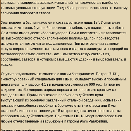
система не выдержала жестких испытаний на надежность в наиболее
тяжелых условиях эксплуатации. Тогда было решено использовать систему
запирания поворотом ствола.
Угол поворота был минимален и составлял всего лишь 18°. Испытания
показали, что малый угол обеспечивает наибольшую надежность работы.
Сам ствол имеет десять боевых упоров. Рамка пистолета изготавливается
из высокопрочного стеклонаполненного полиамида, при производстве
используется метод литья под давлением. При изготовлении затвора-
кожуха широко применяется штамповка и сварка с минимумом операций на
металлообрабатывающих станках. Сам затвор-кожух состоит из,
собственно, затвора, в котором размещаются ударник и выбрасыватель, и
кожуха.
Оружие создавалось в комплексе с новым боеприпасом. Патрон 7Н31,
сконструированный специально для ГШ-18, обладает высоким пробивным
действием пули массой 4,1 г и начальной скоростью 600 м/с. Патрон не
содержит особо мощного заряда пороха и по энергетике сравним со
стандартными. Причина высокого пробивного действия пули —
выступающий из оболочки закаленный стальной сердечник. Испытания
показали способность пробивать бронежилеты 3-го класса или 8 мм
стальной лист на расстоянии до 15 метров с достаточно эффективным
«заброневым» действием пули. При этом в ГШ-18 могут использоваться
любые отечественные и зарубежные патроны 9mm Parabellum.
Ударно-спусковой механизм ударникового типа, по сравнению с курковым