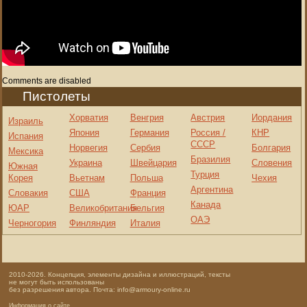
Comments are disabled
Пистолеты
Хорватия
Венгрия
Австрия
Иордания
Израиль
Япония
Германия
Россия /
КНР
Испания
СССР
Норвегия
Сербия
Болгария
Мексика
Бразилия
Украина
Швейцария
Словения
Южная
Турция
Корея
Вьетнам
Польша
Чехия
Аргентина
Словакия
США
Франция
Канада
ЮАР
Великобритания
Бельгия
ОАЭ
Черногория
Финляндия
Италия
2010-2026. Концепция, элементы дизайна и иллюстраций, тексты
не могут быть использованы
без разрешения автора. Почта: info@armoury-online.ru
Информация о сайте