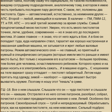
военная тайна, поэтому скажу что официально, по табелю положенности,
каждому сотруднику подразделения, аналогичному тому, в котором я имею
честь пребывать последние пару десятков. С гаком, лет, положены два
пистолета. Один — автоматический, естественно, за неимением других —
АПС. Второй — любой, имеющийся в наличии. В наличии — ПМ, ПММ-12,
ТТ. и ПЯ. АПС — это мой третий экземпляр за время службы. Самый
предпочитаемый мною пистолет. Уверен, что есть много пистолетов
точнее, легче, удобнее, современнее — но я знаю его до последнего
винтика. И самое главное — я знаю, что от него ждать в бою. А в бою он
попадает туда, куда направлен ствол, тарахтит как хорошо настроенная и
смазанная швейная машина, не затыкается и жрет любые валовые
патроны. Режим автоматического огня — не главный, но приятный и
нужный в специфических ситуациях (которые имели место раньше и имеют
место быть). Вот только с ношением его в штатском — большие проблемы,
тем более для человека, осчастливленного ребенком. Которого нужно и на
руках носить и в электромобиль сажать... И в машине ездить... С ношением
на теле вариант сразу отпадает — пистолет габаритный. Летом надо
прятать под одежду, зимой — наоборот — одежда мешает быстро
выхватить оружие. Поэтому я ношу этот "пекаль" в сумке.
ГШ -18. Все о нем слышали. Слышали что он — чудо пистолет и слышали
что он — какашка. Отстрелял я из него сотню патронов, разобрал, собрал,
почистил и составил предварительное мнение о нем. Легкий. Особенно без
патронов. Своеобразный спуск — тугой и непредсказуемый. Обрабатывать
спуск, как на курковом пистолете, на нем невозможно. Сильный подброс