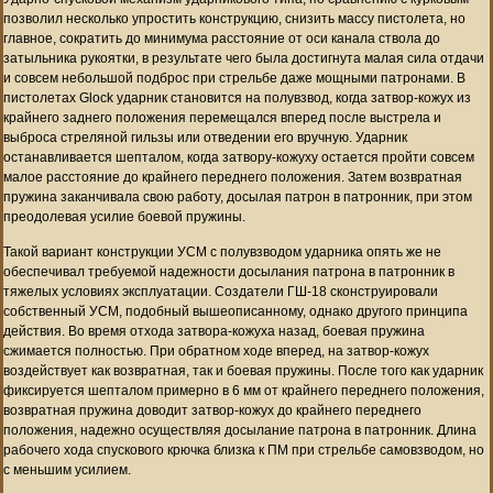
позволил несколько упростить конструкцию, снизить массу пистолета, но
главное, сократить до минимума расстояние от оси канала ствола до
затыльника рукоятки, в результате чего была достигнута малая сила отдачи
и совсем небольшой подброс при стрельбе даже мощными патронами. В
пистолетах Glock ударник становится на полувзвод, когда затвор-кожух из
крайнего заднего положения перемещался вперед после выстрела и
выброса стреляной гильзы или отведении его вручную. Ударник
останавливается шепталом, когда затвору-кожуху остается пройти совсем
малое расстояние до крайнего переднего положения. Затем возвратная
пружина заканчивала свою работу, досылая патрон в патронник, при этом
преодолевая усилие боевой пружины.
Такой вариант конструкции УСМ с полувзводом ударника опять же не
обеспечивал требуемой надежности досылания патрона в патронник в
тяжелых условиях эксплуатации. Создатели ГШ-18 сконструировали
собственный УСМ, подобный вышеописанному, однако другого принципа
действия. Во время отхода затвора-кожуха назад, боевая пружина
сжимается полностью. При обратном ходе вперед, на затвор-кожух
воздействует как возвратная, так и боевая пружины. После того как ударник
фиксируется шепталом примерно в 6 мм от крайнего переднего положения,
возвратная пружина доводит затвор-кожух до крайнего переднего
положения, надежно осуществляя досылание патрона в патронник. Длина
рабочего хода спускового крючка близка к ПМ при стрельбе самовзводом, но
с меньшим усилием.