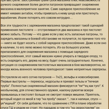
при выстреле. Заостренные грани губок магазина плюс невозможность
ручного снаряжения более десяти патронов превращают снаряжение
магазина в малоприятное занятие. Само зарядное приспособление не
имеет никаких антабок, чтобы привязать к нему шнур или пристегнуть
карабинчик. Иначе потерять его совсем нетрудно…
Все эти трудности с заряжанием магазина предполагают такой сценарий
применения пистолете — отстреливаются два магазина и про пистолет
можно забыть. Потому — что даже если у вас есть запасные патроны, то
зарядить магазины в боевой обстановке не получится, по причине того что
— никто не будет носить с собой зарядное приспособление. Даже если оно
в наличии, то его легко можно потерять. Из-за большого усилия,
прилагаемого для снаряжения магазина с помощью зарядного
приспособления, этот самый магазин нужно упирать в твердую опору, то
есть снарядить его, держа на весу, будет очень затруднительно. Конечно,
ситуация со снаряжением пистолетных магазинов в бою маловероятна, но
иногда жизнь военного человека преподносит такие неприятные сюрпризы.
Отстреляли из него сотню патронов — 7н21, вольфы и новосибирские.
Первые выстрелы — перекосы, недосылы и прихват гильзы и "печная
труба". Полностью снаряженный магазин фиксируется "пи**ец как туго". К
необычному, для отечественного оружия, наклону рукоятки вскоре
привыкаешь и пистолет больше не смотрит поверх мишени. Приятель,
который ходил со мной в тир "на пробу" сказал: "...так и напиши, спуск —
уе*ищный". От себя добавлю, что по сравнению с ПЯ в плане обработки
спуск ГШ и рядом не стоит. Но парадокс в том что "на скорострелке" он