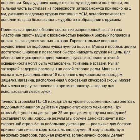
положении. Когда ударник находится в полувзведенном положении, его
тыльная часть выступает из поверхности затвора-кожуха примерно на 1
мм, указывая владельцу оружия состояние УСМ, чем обеспечивается
дополнительная безопасность и удобство в обращении с оружием.
Прицельные приспособления состоят из закрепленной в пазе типа
«ласточкин хвост» мушки с возможностью внесения боковых поправок и
целика, являющегося частью затвора. Горизонтальные поправки
осуществляются подбором мушки нужной высоты. Мушка и прорезь целика
достаточно широкие и позволяют быстро наводить оружие на цель. Для
облегчения и ускорения прицеливания в условиях недостаточной
освещенности могут быть установлены тритиевые вставки. Рычаг
затворной задержки размещен на левой стороне рамы. Магазин с
шахматным расположением 18 патронов с двухрядным их выходом.
Защелка магазина, расположенная у основания спусковой скобы, может
быть легко переустановлена на противоположную сторону для
использования левой рукой.
Точность стрельбы ГШ-18 находится на уровне современных пистолетов с
подобным принципом действия ударно-спускового механизма. При
стрельбе с упора на дистанции 25 метров диаметр группы попаданий
составляет 60 мм. Хорошие результаты оружие демонстрирует и при
скоростной стрельбе на небольшие дистанции — реальные для боевого
применения личного короткоствольного оружия. Этому способствует
несколько факторов. Удобная рукоятка эргономичной формы делает