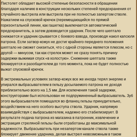
Пистолет обладает высокой степенью безопасности в обращении
благодаря наличию в конструкции нескольких степеней предохранения от
случайного выстрела или выстрела при не полностью запертом стволе.
Нажатием на спусковой крючок (перемещающийся по прямой
горизонтальной линии, как гашетка) выключается автоматический
предохранитель, а затем довзводится ударник. После чего шептало
снижается и ударник срывается с боевого взвода, производя накол капсюля
патрона. Если затвор-кожух не достиг крайнего переднего положения
шептало не сможет снизиться, что с одной стороны является плюсом, но с
другой — минусом, так как стрелок может не сразу понять причину
задержки выжимая спуск «в холостую». Снижение шептала также
блокируется и разобщителем до того момента, пока не будет полностью
выжат спусковой крючок.
В экстремальных условиях затвор-кожух все же иногда терял энергию и
упирался выбрасывателем в гильзу досылаемого патрона не доходя
приблизительно всего на 1,5 мм. Для исключения такой задержки,
конструкторами был использован не подпружиненный выбрасыватель. Зуб
этого выбрасывателя помещался во фланец гильзы принудительно,
воздействием на него особого выступа ствола. Ударник, напрямую
взаимодействуя с выбрасывателем, надежно его стабилизирует. В
результате подача патрона из магазина в патронник, извлечение и
экстракция стреляной гильзы были отработаны до максимальной
надежности. Выбрасыватель при незапертом канале ствола также
блокирует движение ударника, делая выстрел невозможным в таком