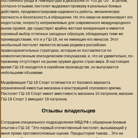
постоянного ухода и температуры в диапазоне от +20 до -20°. В целом,
согласно отзывам, пистолет выдержал проверку в реальных боевых
действиях, продемонстрировав надежность работы, механическую
прочность и безопасность в обращении. Но это никак не компенсирует его
недостатки, попросту неприемлемые для современного международного
рынка оружия, где существует крайне жесткая конкуренция и имеется
огромный выбор отличных западных образцов, обладающих теми же
преимуществами, что и у ГШ-18, но не имеющие его минусов. Этот
необычный пистолет является весьма редким в российских
правоохранительных структурах, которым он поставляется по
немногочисленным эпизодическим спецзаказам, и, что не удивительно, по-
прежнему отсутствует на рынке оружия других стран мира. В настоящее
время ГШ-18 находится в серийном производстве, но выпускается
небольшими объемами.
Модификация ГШ-18 Спорт отличается от базового варианта
ограниченной емкостью магазина и конструкцией спускового крючка.
Пистолет ГШ-18 Спорт имеет вместимость магазина 10 патронов, магазин
ГШ-18 Спорт 2 вмещает 18 патронов.
Отзывы владельцев
Сотрудник специального подразделения МВД РФ с обширным боевым
опытом о ГШ-18: "Это первый отечественный пистолет, вызывающий у
меня прямо противоположные оценки. Предыстория такова... Это не