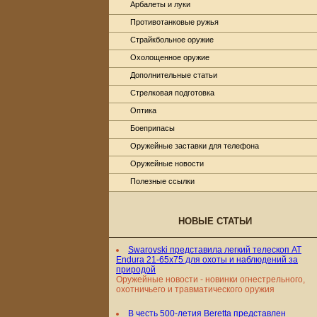
Арбалеты и луки
Противотанковые ружья
Страйкбольное оружие
Охолощенное оружие
Дополнительные статьи
Стрелковая подготовка
Оптика
Боеприпасы
Оружейные заставки для телефона
Оружейные новости
Полезные ссылки
НОВЫЕ СТАТЬИ
Swarovski представила легкий телескоп AT
Endura 21-65x75 для охоты и наблюдений за
природой
Оружейные новости - новинки огнестрельного,
охотничьего и травматического оружия
В честь 500-летия Beretta представлен