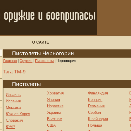
О САЙТЕ
Пистолеты Черногории
Главная
|
Оружие
|
Пистолеты
|
Черногория
Tara TM-9
Пистолеты
Хорватия
Финляндия
Израиль
Япония
Венгрия
Испания
Норвегия
Германия
Мексика
Украина
Сербия
Южная Корея
Вьетнам
Швейцария
Словакия
США
Польша
ЮАР