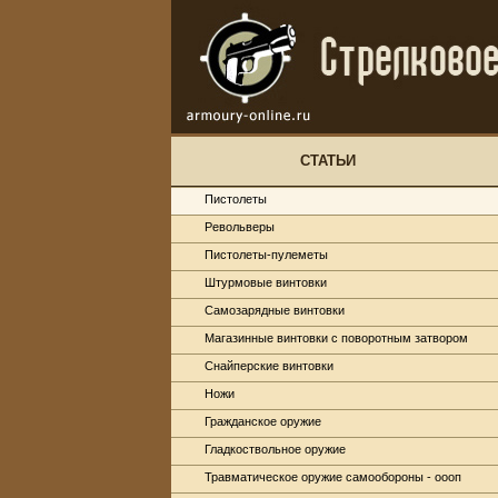
СТАТЬИ
Пистолеты
Револьверы
Пистолеты-пулеметы
Штурмовые винтовки
Самозарядные винтовки
Магазинные винтовки с поворотным затвором
Снайперские винтовки
Ножи
Гражданское оружие
Гладкоствольное оружие
Травматическое оружие самообороны - оооп