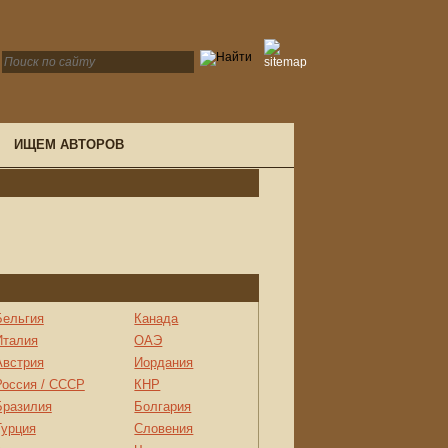
ИЩЕМ АВТОРОВ
Бельгия
Канада
Италия
ОАЭ
Австрия
Иордания
Россия / СССР
КНР
Бразилия
Болгария
Турция
Словения