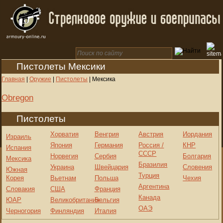
Пистолеты Мексики
Главная
|
Оружие
|
Пистолеты
|
Мексика
Obregon
Пистолеты
Хорватия
Венгрия
Австрия
Иордания
Израиль
Япония
Германия
Россия /
КНР
Испания
СССР
Норвегия
Сербия
Болгария
Мексика
Бразилия
Украина
Швейцария
Словения
Южная
Турция
Корея
Вьетнам
Польша
Чехия
Аргентина
Словакия
США
Франция
Канада
ЮАР
Великобритания
Бельгия
ОАЭ
Черногория
Финляндия
Италия