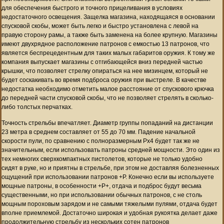
для обеспечения быстрого и точного прицеливания в условиях
недостаточного освещения. Защелка магазина, находящаяся в основании
спусковой скобы, может быть легко и быстро установлена с левой на
правую сторону рамы, а также быть заменена на более крупную. Магазины
имеют двухрядное расположение патронов с емкостью 13 патронов, что
является беспрецедентным для таких малых габаритов оружия. К тому же
компания выпускает магазины с отгибающейся вниз передней частью
крышки, что позволяет стрелку опираться на нее мизинцем, который не
будет соскакивать во время подброса оружия при выстреле. В качестве
недостатка необходимо отметить малое расстояние от спускового крючка
до передней части спусковой скобы, что не позволяет стрелять в сколько-
либо толстых перчатках.
Точность стрельбы впечатляет. Диаметр группы попаданий на дистанции
23 метра в среднем составляет от 55 до 70 мм. Падение начальной
скорости пули, по сравнению с полноразмерным Px4 будет так же не
значительным, если использовать патроны средней мощности. Это один из
тех немногих сверхкомпактных пистолетов, которые не только удобно
сидят в руке, но и приятны в стрельбе, при этом не доставляя болезненных
ощущений при использовании патронов +P. Конечно если вы используете
мощные патроны, в особенности +P+, отдача и подброс будут весьма
существенными, но при использовании обычных патронов, с не столь
мощным пороховым зарядом и не самыми тяжелыми пулями, отдача будет
вполне приемлемой. Достаточно широкая и удобная рукоятка делает даже
продолжительную стрельбу из нескольких сотен патронов