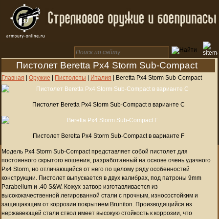
Пистолет Beretta Px4 Storm Sub-Compact
Главная
|
Оружие
|
Пистолеты
|
Италия
|
Beretta Px4 Storm Sub-Compact
Пистолет Beretta Px4 Storm Sub-Compact в варианте C
Пистолет Beretta Px4 Storm Sub-Compact в варианте F
Модель Px4 Storm Sub-Compact представляет собой пистолет для
постоянного скрытого ношения, разработанный на основе очень удачного
Px4 Storm, но отличающийся от него по целому ряду особенностей
конструкции. Пистолет выпускается в двух калибрах, под патроны 9mm
Parabellum и .40 S&W. Кожух-затвор изготавливается из
высококачественной легированной стали с прочным, износостойким и
защищающим от коррозии покрытием Bruniton. Производящийся из
нержавеющей стали ствол имеет высокую стойкость к коррозии, что