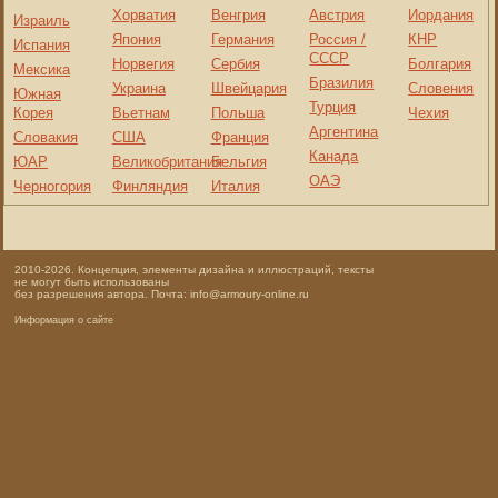
Хорватия
Венгрия
Австрия
Иордания
Израиль
Япония
Германия
Россия /
КНР
Испания
СССР
Норвегия
Сербия
Болгария
Мексика
Бразилия
Украина
Швейцария
Словения
Южная
Турция
Корея
Вьетнам
Польша
Чехия
Аргентина
Словакия
США
Франция
Канада
ЮАР
Великобритания
Бельгия
ОАЭ
Черногория
Финляндия
Италия
2010-2026. Концепция, элементы дизайна и иллюстраций, тексты
не могут быть использованы
без разрешения автора. Почта: info@armoury-online.ru
Информация о сайте