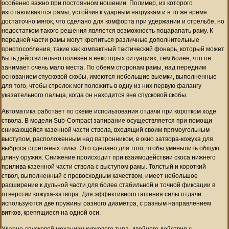
особенно важно при постоянном ношении. Полимер, из которого
изготавливаются рамы, устойчив к ударным нагрузкам и в то же время
достаточно мягок, что сделано для комфорта при удержании и стрельбе, но
недостатком такого решения является возможность поцарапать раму. К
передней части рамы могут крепиться различные дополнительные
приспособления, такие как компактный тактический фонарь, который может
быть действительно полезен в некоторых ситуациях, тем более, что он
занимает очень мало места. По обеим сторонам рамы, над передним
основанием спусковой скобы, имеются небольшие выемки, выполненные
для того, чтобы стрелок мог положить в одну из них первую фалангу
указательного пальца, когда он находится вне спусковой скобы.
Автоматика работает по схеме использования отдачи при коротком ходе
ствола. В модели Sub-Compact запирание осуществляется при помощи
снижающейся казенной части ствола, входящий своим прямоугольным
выступом, расположенным над патронником, в окно затвора-кожуха для
выброса стреляных гильз. Это сделано для того, чтобы уменьшить общую
длину оружия. Снижение происходит при взаимодействии скоса нижнего
прилива казенной части ствола с выступом рамы. Толстый и короткий
ствол, выполненный с превосходным качеством, имеет небольшое
расширение к дульной части для более стабильной и точной фиксации в
отверстии кожуха-затвора. Для эффективного гашения силы отдачи
используются две пружины разного диаметра, с разным направлением
витков, крепящиеся на одной оси.
Ударно-спусковой механизм куркового типа, двойного действия с