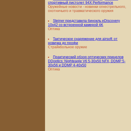
спортивный пистолет 94X Performance
Оружейные новости - новинки огнестрельного,
охотничьего и травматического оружия
Steiner представила бинокль eDiscovery
10x42 со встроенной камерой 4K
Оптика
Тактическое снаряжение для airsoft: от
новичка до профи
Страйкбольное оружие
Практический обзор оптических прицелов
DDoptics: Nighteagle V6 5-30x50 NFX, DDMP 5-
30x56 и DDMP 4-40x50
Оптика