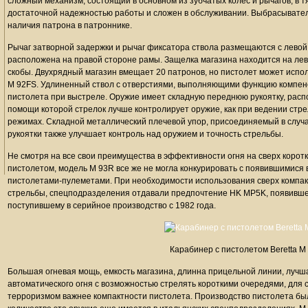
сложный механизм, состоящий в основном из зубчатых колес и рычагов, в 
достаточной надежностью работы и сложен в обслуживании. Выбрасывате
наличия патрона в патроннике.
Рычаг затворной задержки и рычаг фиксатора ствола размещаются с левой
расположена на правой стороне рамы. Защелка магазина находится на лев
скобы. Двухрядный магазин вмещает 20 патронов, но пистолет может испо
M 92FS. Удлиненный ствол с отверстиями, выполняющими функцию компен
пистолета при выстреле. Оружие имеет складную переднюю рукоятку, расп
помощи которой стрелок лучше контролирует оружие, как при ведении стре
режимах. Складной металлический плечевой упор, присоединяемый в случ
рукоятки также улучшает контроль над оружием и точность стрельбы.
Не смотря на все свои преимущества в эффективности огня на сверх корот
пистолетом, модель M 93R все же не могла конкурировать с появившимися 
пистолетами-пулеметами. При необходимости использования сверх компак
стрельбы, спецподразделения отдавали предпочтение HK MP5K, появившемус
поступившему в серийное производство с 1982 года.
Карабинер с пистолетом Beretta M
Большая огневая мощь, емкость магазина, длинна прицельной линии, лучш
автоматического огня с возможностью стрелять короткими очередями, для
терроризмом важнее компактности пистолета. Производство пистолета бы