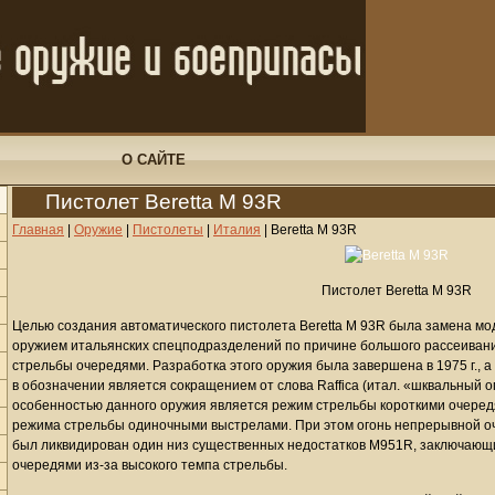
О САЙТЕ
Пистолет Beretta M 93R
Главная
|
Оружие
|
Пистолеты
|
Италия
|
Beretta M 93R
Пистолет Beretta M 93R
Целью создания автоматического пистолета Beretta M 93R была замена м
оружием итальянских спецподразделений по причине большого рассеивани
стрельбы очередями. Разработка этого оружия была завершена в 1975 г., а 
в обозначении является сокращением от слова Raffica (итал. «шквальный о
особенностью данного оружия является режим стрельбы короткими очеред
режима стрельбы одиночными выстрелами. При этом огонь непрерывной оч
был ликвидирован один низ существенных недостатков M951R, заключающи
очередями из-за высокого темпа стрельбы.