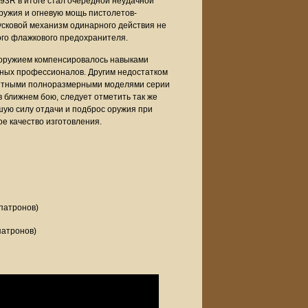
93R в итоге стал очередной неудачной
ружия и огневую мощь пистолетов-
пусковой механизм одинарного действия не
ого флажкового предохранителя.
оружием компенсировалось навыками
нных профессионалов. Другим недостатком
аритными полноразмерными моделями серии
 ближнем бою, следует отметить так же
шую силу отдачи и подброс оружия при
е качество изготовления.
патронов)
патронов)