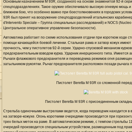
Основным назначением M 93R, созданного на основе знаменитой 92-й сери
спецподразделениях. Такое оружие обеспечивало высокую огневую мощь и
ближнем бою, что особенно важно при боестолкновениях в городских услов
93R был принят на вооружение спецподразделений итальянских карабинеро
d'Intervento Speciale – Группа специальных расследований) и NOCS (Nucleo O
Центральное оперативное управление безопасности).
Автоматика работает по схеме использования отдачи при коротком ходе с
помощи качающейся боевой личинки. Стальная рама и затвор кожух имеют 
прочность, чем у пистолетов 92-й серии. Ударно-спусковой механизм курко
предохранительным взводом курка. Ударник инерционного типа. Имеется а
Рычаги флажкового предохранителя и переводчика режимов огня размещен
затыльником рукоятки. Рычаг предохранителя расположен позади рычага п
Пистолет Beretta M 93R со сложенной перед
Пистолет Beretta M 93R с присоединенным склад
Стрельба одиночными выстрелами ведется, когда переводчик находится в 
на затворе-кожухе. Огонь короткими очередями производится при горизон
трех белых меток на раме. В автоматическом режиме, с темпом стрельбы 11
очередей производится специальным устройством, размещенным под право