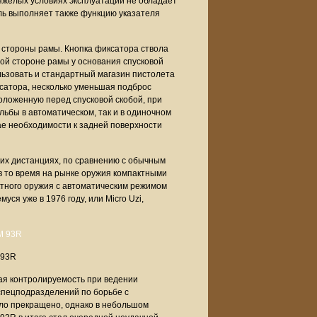
тяжелых условиях эксплуатации не обладает
ль выполняет также функцию указателя
 стороны рамы. Кнопка фиксатора ствола
ой стороне рамы у основания спусковой
льзовать и стандартный магазин пистолета
сатора, несколько уменьшая подброс
оложенную перед спусковой скобой, при
льбы в автоматическом, так и в одиночном
ае необходимости к задней поверхности
ких дистанциях, по сравнению с обычным
в то время на рынке оружия компактными
тного оружия с автоматическим режимом
я уже в 1976 году, или Micro Uzi,
 93R
ая контролируемость при ведении
 спецподразделений по борьбе с
ло прекращено, однако в небольшом