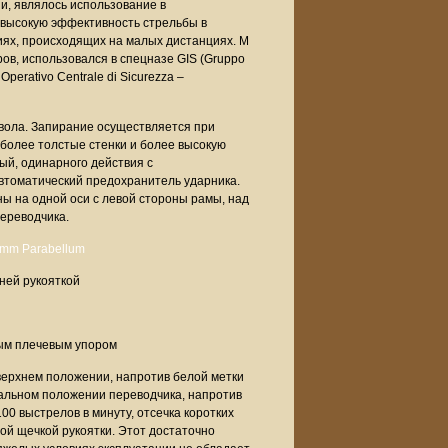
и, являлось использование в
 высокую эффективность стрельбы в
иях, происходящих на малых дистанциях. M
в, использовался в спецназе GIS (Gruppo
perativo Centrale di Sicurezza –
твола. Запирание осуществляется при
более толстые стенки и более высокую
вый, одинарного действия с
втоматический предохранитель ударника.
ы на одной оси с левой стороны рамы, над
ереводчика.
ней рукояткой
ным плечевым упором
верхнем положении, напротив белой метки
тальном положении переводчика, напротив
00 выстрелов в минуту, отсечка коротких
й щечкой рукоятки. Этот достаточно