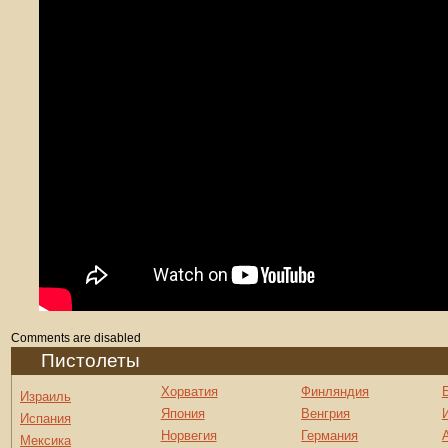
Comments are disabled
Пистолеты
Хорватия
Финляндия
Израиль
Япония
Венгрия
Испания
Норвегия
Германия
Мексика