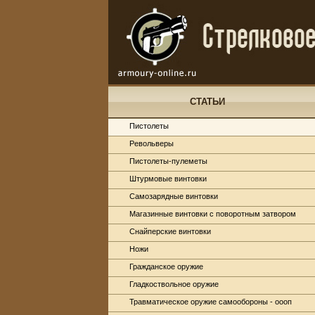
СТАТЬИ
Пистолеты
Револьверы
Пистолеты-пулеметы
Штурмовые винтовки
Самозарядные винтовки
Магазинные винтовки с поворотным затвором
Снайперские винтовки
Ножи
Гражданское оружие
Гладкоствольное оружие
Травматическое оружие самообороны - оооп