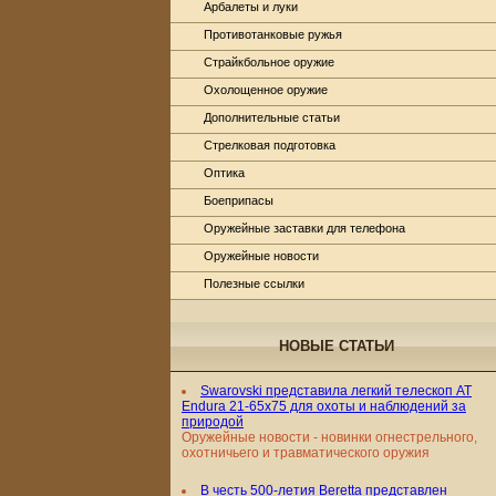
Арбалеты и луки
Противотанковые ружья
Страйкбольное оружие
Охолощенное оружие
Дополнительные статьи
Стрелковая подготовка
Оптика
Боеприпасы
Оружейные заставки для телефона
Оружейные новости
Полезные ссылки
НОВЫЕ СТАТЬИ
Swarovski представила легкий телескоп AT
Endura 21-65x75 для охоты и наблюдений за
природой
Оружейные новости - новинки огнестрельного,
охотничьего и травматического оружия
В честь 500-летия Beretta представлен