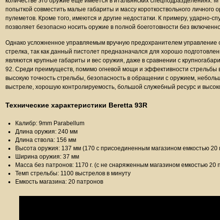
количестве это оружие еще имеется в итальянских спецподразделениях. M 
попыткой совместить малые габариты и массу короткоствольного личного о
пулеметов. Кроме того, имеются и другие недостатки. К примеру, ударно-с
позволяет безопасно носить оружие в полной боеготовности без включенн
Однако усложненное управляемым вручную предохранителем управление 
стрелка, так как данный пистолет предназначался для хорошо подготовле
являются крупные габариты и вес оружия, даже в сравнении с крупногаб
92. Среди преимуществ, помимо огневой мощи и эффективности стрельбы в
высокую точность стрельбы, безопасность в обращении с оружием, неболь
выстреле, хорошую контролируемость, большой служебный ресурс и высоко
Технические характеристики Beretta 93R
Калибр: 9mm Parabellum
Длина оружия: 240 мм
Длина ствола: 156 мм
Высота оружия: 137 мм (170 с присоединенным магазином емкостью 20 
Ширина оружия: 37 мм
Масса без патронов: 1170 г. (с не снаряженным магазином емкостью 20 
Темп стрельбы: 1100 выстрелов в минуту
Емкость магазина: 20 патронов