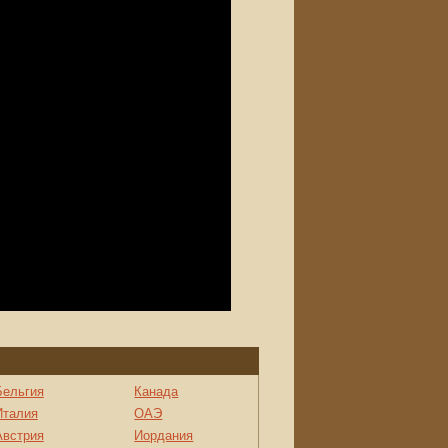
Бельгия
Канада
Италия
ОАЭ
Австрия
Иордания