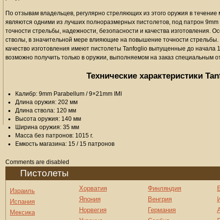
По отзывам владельцев, регулярно стреляющих из этого оружия в течение м
являются одними из лучших полноразмерных пистолетов, под патрон 9mm P
точности стрельбы, надежности, безопасности и качества изготовления. О
стволы, в значительной мере влияющие на повышение точности стрельбы. 
качество изготовления имеют пистолеты Tanfoglio выпущенные до начала 19
возможно получить только в оружии, выполняемом на заказ специальным 
Технические характеристики Tanf
Калибр: 9mm Parabellum / 9×21mm IMI
Длина оружия: 202 мм
Длина ствола: 120 мм
Высота оружия: 140 мм
Ширина оружия: 35 мм
Масса без патронов: 1015 г.
Емкость магазина: 15 / 15 патронов
Comments are disabled
Пистолеты
Хорватия
Финляндия
Израиль
Япония
Венгрия
Испания
Норвегия
Германия
Мексика