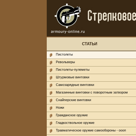
СТАТЬИ
Пистолеты
Револьверы
Пистолеты-пулеметы
Штурмовые винтовки
Самозарядные винтовки
Магазинные винтовки с поворотным затвором
Снайперские винтовки
Ножи
Гражданское оружие
Гладкоствольное оружие
Травматическое оружие самообороны - оооп