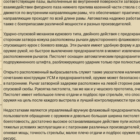
соответствующие пазы, выполненные во внутренней поверхности затвора-
взаимодействии фигурного паза нижнего прилива казенной части ствола с 
движется по внутренним направляющим рамы, что обеспечивает практическ
направляющие проходят по всей длине рамы. Автоматика надежно работает
также с боеприпасами различной мощности и разных производителей.
Ударно-спусковой механизм куркового типа, двойного действия с предохра
сторонам затвора-кожуха расположены рычаги двухстороннего флажкового
спускающего курок с боевого взвода. Эти рычаги имеют удобную форму и 
оружие рукой, но быстрое выключение предохранителя в момент извлечен
расположением рычагов. Пистолет оснащен автоматическим предохраните
подпружиненного штифта, разблокирующего ударник только при полностью
Открыто расположенный выбрасыватель служит также указателем наличия 
сочетанию конструкции УСМ и предохранителей, оружие может безопасно н
в патроннике. Рычаг затворной задержки расположен на левой стороне ра
спусковой скобы. Рукоятка пистолета, так же как и у чешского прототипа, о
Пистолет имеет небольшое плечо отдачи и подброс при стрельбе, что спо
оружия на цель после каждого выстрела и лучшей контролируемости при ск
Недостатками являются управляемый вручную флажковый предохранитель,
пользователя обращение с оружием и довольно большая ширина пистолет
боеготовность; достаточно высокое останавливающее действие пули испол
тяжелых условиях эксплуатации и с патронами различных производителей;
огневая мощь; точность стрельбы; малое плечо отдачи и подброс оружия 
ресурс.