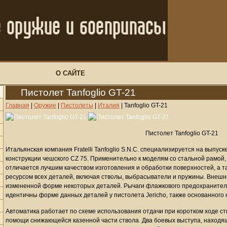
О САЙТЕ
Пистолет Tanfoglio GT-21
Главная
|
Оружие
|
Пистолеты
|
Италия
|
Tanfoglio GT-21
Пистолет Tanfoglio GT-21
Итальянская компания Fratelli Tanfoglio S.N.C. специализируется на выпус
конструкции чешского CZ 75. Применительно к моделям со стальной рамой, 
отличается лучшим качеством изготовления и обработки поверхностей, а 
ресурсом всех деталей, включая стволы, выбрасыватели и пружины. Внешн
измененной форме некоторых деталей. Рычаги флажкового предохранителя
идентичны форме данных деталей у пистолета Jericho, также основанного н
Автоматика работает по схеме использования отдачи при коротком ходе с
помощи снижающейся казенной части ствола. Два боевых выступа, находящ