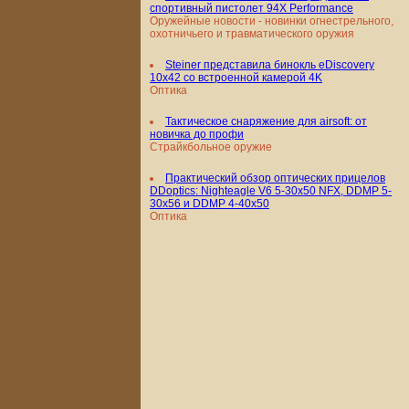
спортивный пистолет 94X Performance
Оружейные новости - новинки огнестрельного,
охотничьего и травматического оружия
Steiner представила бинокль eDiscovery
10x42 со встроенной камерой 4K
Оптика
Тактическое снаряжение для airsoft: от
новичка до профи
Страйкбольное оружие
Практический обзор оптических прицелов
DDoptics: Nighteagle V6 5-30x50 NFX, DDMP 5-
30x56 и DDMP 4-40x50
Оптика