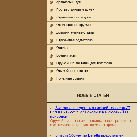
Арбалеты и луки
Противотанковые ружья
Страйкбольное оружие
Охолощенное оружие
Дополнительные статьи
Стрелковая подготовка
Оптика
Боеприпасы
Оружейные заставки для телефона
Оружейные новости
Полезные ссылки
НОВЫЕ СТАТЬИ
Swarovski представила легкий телескоп AT
Endura 21-65x75 для охоты и наблюдений за
природой
Оружейные новости - новинки огнестрельного,
охотничьего и травматического оружия
В честь 500-летия Beretta представлен