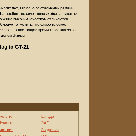
ногих лет, Tanfoglio со стальными рамами
arabellum, по сочетанию удобства рукоятки,
собенно высоким качеством отличаются
Следует отметить, что самое высокое
90-х гг. В настоящее время такое качество
отделом фирмы.
oglio GT-21
Бельгия
Канада
Италия
ОАЭ
Австрия
Иордания