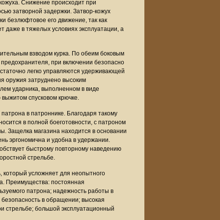
кожуха. Снижение происходит при
осью затворной задержки. Затвор-кожух
и безлюфтовое его движение, так как
 даже в тяжелых условиях эксплуатации, а
нительным взводом курка. По обеим боковым
 предохранителя, при включении безопасно
достаточно легко управляются удерживающей
ия оружия затруднено высоким
лем ударника, выполненном в виде
 выжитом спусковом крючке.
патрона в патроннике. Благодаря такому
осится в полной боеготовности, с патроном
мы. Защелка магазина находится в основании
чень эргономична и удобна в удержании.
собствует быстрому повторному наведению
оростной стрельбе.
 который усложняет для неопытного
а. Преимущества: постоянная
ьзуемого патрона; надежность работы в
 безопасность в обращении; высокая
при стрельбе; большой эксплуатационный