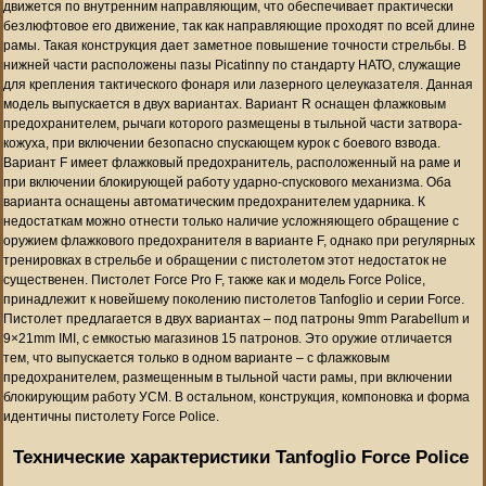
движется по внутренним направляющим, что обеспечивает практически
безлюфтовое его движение, так как направляющие проходят по всей длине
рамы. Такая конструкция дает заметное повышение точности стрельбы. В
нижней части расположены пазы Picatinny по стандарту НАТО, служащие
для крепления тактического фонаря или лазерного целеуказателя. Данная
модель выпускается в двух вариантах. Вариант R оснащен флажковым
предохранителем, рычаги которого размещены в тыльной части затвора-
кожуха, при включении безопасно спускающем курок с боевого взвода.
Вариант F имеет флажковый предохранитель, расположенный на раме и
при включении блокирующей работу ударно-спускового механизма. Оба
варианта оснащены автоматическим предохранителем ударника. К
недостаткам можно отнести только наличие усложняющего обращение с
оружием флажкового предохранителя в варианте F, однако при регулярных
тренировках в стрельбе и обращении с пистолетом этот недостаток не
существенен. Пистолет Force Pro F, также как и модель Force Police,
принадлежит к новейшему поколению пистолетов Tanfoglio и серии Force.
Пистолет предлагается в двух вариантах – под патроны 9mm Parabellum и
9×21mm IMI, с емкостью магазинов 15 патронов. Это оружие отличается
тем, что выпускается только в одном варианте – с флажковым
предохранителем, размещенным в тыльной части рамы, при включении
блокирующим работу УСМ. В остальном, конструкция, компоновка и форма
идентичны пистолету Force Police.
Технические характеристики Tanfoglio Force Police