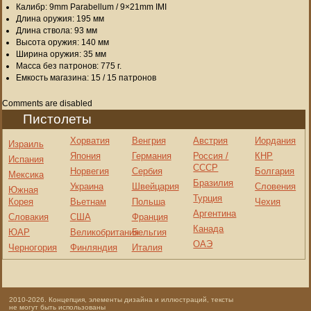
Калибр: 9mm Parabellum / 9×21mm IMI
Длина оружия: 195 мм
Длина ствола: 93 мм
Высота оружия: 140 мм
Ширина оружия: 35 мм
Масса без патронов: 775 г.
Емкость магазина: 15 / 15 патронов
Comments are disabled
Пистолеты
Хорватия
Венгрия
Австрия
Иордания
Израиль
Япония
Германия
Россия /
КНР
Испания
СССР
Норвегия
Сербия
Болгария
Мексика
Бразилия
Украина
Швейцария
Словения
Южная
Турция
Корея
Вьетнам
Польша
Чехия
Аргентина
Словакия
США
Франция
Канада
ЮАР
Великобритания
Бельгия
ОАЭ
Черногория
Финляндия
Италия
2010-2026. Концепция, элементы дизайна и иллюстраций, тексты
не могут быть использованы