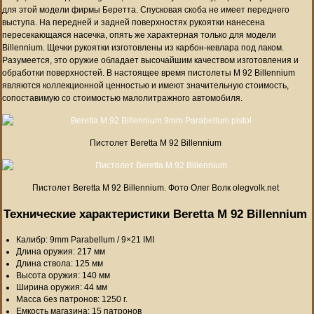
для этой модели фирмы Беретта. Спусковая скоба не имеет переднего
выступа. На передней и задней поверхностях рукоятки нанесена
пересекающаяся насечка, опять же характерная только для модели
Billennium. Щечки рукоятки изготовлены из карбон-кевлара под лаком.
Разумеется, это оружие обладает высочайшим качеством изготовления и
обработки поверхностей. В настоящее время пистолеты M 92 Billennium
являются коллекционной ценностью и имеют значительную стоимость,
сопоставимую со стоимостью малолитражного автомобиля.
Пистолет Beretta M 92 Billennium
Пистолет Beretta M 92 Billennium. Фото Олег Волк olegvolk.net
Технические характеристики Beretta M 92 Billennium
Калибр: 9mm Parabellum / 9×21 IMI
Длина оружия: 217 мм
Длина ствола: 125 мм
Высота оружия: 140 мм
Ширина оружия: 44 мм
Масса без патронов: 1250 г.
Емкость магазина: 15 патронов