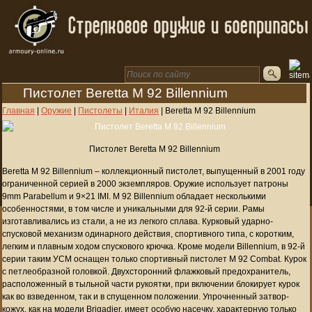
Пистолет Beretta M 92 Billennium
Главная
|
Оружие
|
Пистолеты
|
Италия
|
Beretta M 92 Billennium
Пистолет Beretta M 92 Billennium
Beretta M 92 Billennium – коллекционный пистолет, выпущенный в 2001 году
ограниченной серией в 2000 экземпляров. Оружие использует патроны
9mm Parabellum и 9×21 IMI. M 92 Billennium обладает несколькими
особенностями, в том числе и уникальными для 92-й серии. Рамы
изготавливались из стали, а не из легкого сплава. Курковый ударно-
спусковой механизм одинарного действия, спортивного типа, с коротким,
легким и плавным ходом спускового крючка. Кроме модели Billennium, в 92-й
серии таким УСМ оснащен только спортивный пистолет M 92 Combat. Курок
с петлеобразной головкой. Двухсторонний флажковый предохранитель,
расположенный в тыльной части рукоятки, при включении блокирует курок
как во взведенном, так и в спущенном положении. Упрочненный затвор-
кожух, как на модели Brigadier, имеет особую насечку, характерную только