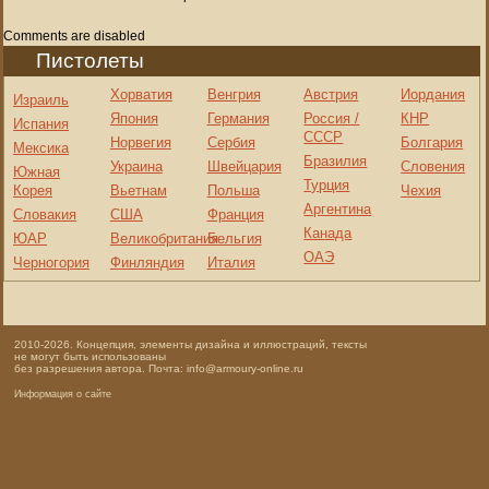
Comments are disabled
Пистолеты
Хорватия
Венгрия
Австрия
Иордания
Израиль
Япония
Германия
Россия /
КНР
Испания
СССР
Норвегия
Сербия
Болгария
Мексика
Бразилия
Украина
Швейцария
Словения
Южная
Турция
Корея
Вьетнам
Польша
Чехия
Аргентина
Словакия
США
Франция
Канада
ЮАР
Великобритания
Бельгия
ОАЭ
Черногория
Финляндия
Италия
2010-2026. Концепция, элементы дизайна и иллюстраций, тексты
не могут быть использованы
без разрешения автора. Почта: info@armoury-online.ru
Информация о сайте