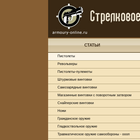
СТАТЬИ
Пистолеты
Револьверы
Пистолеты-пулеметы
Штурмовые винтовки
Самозарядные винтовки
Магазинные винтовки с поворотным затвором
Снайперские винтовки
Ножи
Гражданское оружие
Гладкоствольное оружие
Травматическое оружие самообороны - оооп