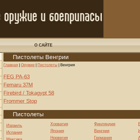
О САЙТЕ
Пистолеты Венгрии
Главная
|
Оружие
|
Пистолеты
|
Венгрия
FEG PA-63
Femaru 37M
Firebird / Tokagypt 58
Frommer Stop
Пистолеты
Хорватия
Финляндия
Израиль
Япония
Венгрия
Испания
Норвегия
Германия
Мексика