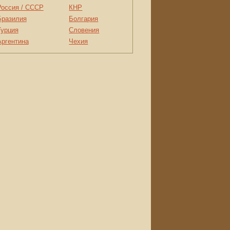
Россия / СССР
КНР
Бразилия
Болгария
Турция
Словения
Аргентина
Чехия