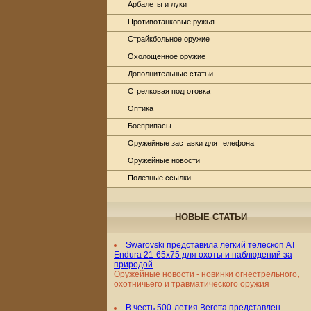
Арбалеты и луки
Противотанковые ружья
Страйкбольное оружие
Охолощенное оружие
Дополнительные статьи
Стрелковая подготовка
Оптика
Боеприпасы
Оружейные заставки для телефона
Оружейные новости
Полезные ссылки
НОВЫЕ СТАТЬИ
Swarovski представила легкий телескоп AT
Endura 21-65x75 для охоты и наблюдений за
природой
Оружейные новости - новинки огнестрельного,
охотничьего и травматического оружия
В честь 500-летия Beretta представлен