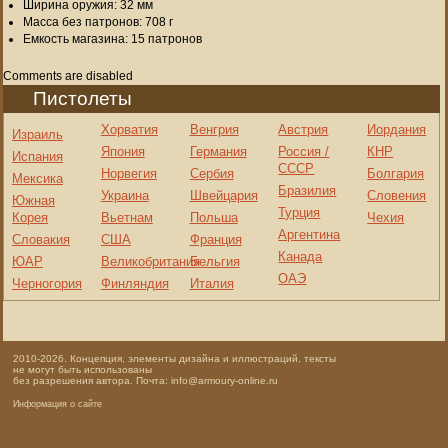
Ширина оружия: 32 мм
Масса без патронов: 708 г
Емкость магазина: 15 патронов
Comments are disabled
Пистолеты
Хорватия
Венгрия
Австрия
Иордания
Израиль
Япония
Германия
Россия /
КНР
Испания
СССР
Норвегия
Сербия
Болгария
Мексика
Бразилия
Украина
Швейцария
Словения
Южная
Турция
Корея
Вьетнам
Польша
Чехия
Аргентина
Словакия
США
Франция
Канада
ЮАР
Великобритания
Бельгия
ОАЭ
Черногория
Финляндия
Италия
2010-2026. Концепция, элементы дизайна и иллюстраций, тексты
не могут быть использованы
без разрешения автора. Почта: info@armoury-online.ru
Информация о сайте