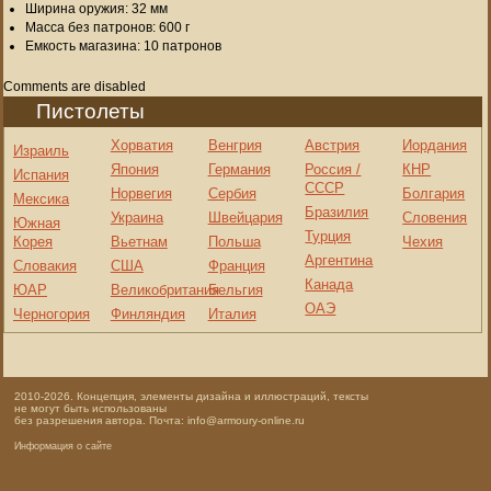
Ширина оружия: 32 мм
Масса без патронов: 600 г
Емкость магазина: 10 патронов
Comments are disabled
Пистолеты
Хорватия
Венгрия
Австрия
Иордания
Израиль
Япония
Германия
Россия /
КНР
Испания
СССР
Норвегия
Сербия
Болгария
Мексика
Бразилия
Украина
Швейцария
Словения
Южная
Турция
Корея
Вьетнам
Польша
Чехия
Аргентина
Словакия
США
Франция
Канада
ЮАР
Великобритания
Бельгия
ОАЭ
Черногория
Финляндия
Италия
2010-2026. Концепция, элементы дизайна и иллюстраций, тексты
не могут быть использованы
без разрешения автора. Почта: info@armoury-online.ru
Информация о сайте