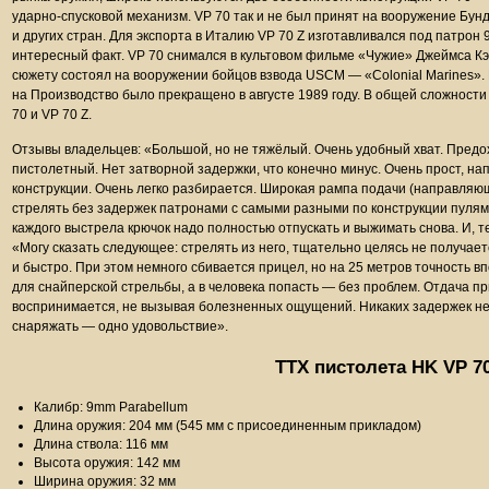
ударно-спусковой механизм. VP 70 так и не был принят на вооружение Бун
и других стран. Для экспорта в Италию VP 70 Z изготавливался под патрон
интересный факт. VP 70 снимался в культовом фильме «Чужие» Джеймса Кэ
сюжету состоял на вооружении бойцов взвода USCM — «Colonial Marines». 
на Производство было прекращено в августе 1989 году. В общей сложност
70 и VP 70 Z.
Отзывы владельцев: «Большой, но не тяжёлый. Очень удобный хват. Пред
пистолетный. Нет затворной задержки, что конечно минус. Очень прост, н
конструкции. Очень легко разбирается. Широкая рампа подачи (направляющ
стрелять без задержек патронами с самыми разными по конструкции пулями.
каждого выстрела крючок надо полностью отпускать и выжимать снова. И, т
«Могу сказать следующее: стрелять из него, тщательно целясь не получает
и быстро. При этом немного сбивается прицел, но на 25 метров точность в
для снайперской стрельбы, а в человека попасть — без проблем. Отдача 
воспринимается, не вызывая болезненных ощущений. Никаких задержек не 
снаряжать — одно удовольствие».
ТТХ пистолета HK VP 7
Калибр: 9mm Parabellum
Длина оружия: 204 мм (545 мм с присоединенным прикладом)
Длина ствола: 116 мм
Высота оружия: 142 мм
Ширина оружия: 32 мм