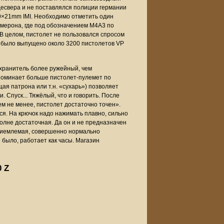
десвера и не поставлялся полиции германии
 9×21mm IMI. Необходимо отметить один
мерона, где под обозначением M4A3 по
В целом, пистолет не пользовался спросом
и было выпущено около 3200 пистолетов VP
охранитель более ружейный, чем
апоминает больше пистолет-пулемет по
ая патрона или т.н. «сухарь») позволяет
 Спуск... Тяжёлый, что и говорить. После
ем не менее, пистолет достаточно точен».
ся. На крючок надо нажимать плавно, сильно
полне достаточная. Да он и не предназначен
приемлемая, совершенно нормально
было, работает как часы. Магазин
0 Z