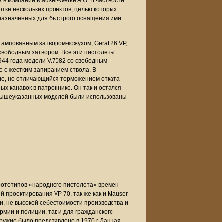
 в компании Mauser-Werke A.G. В частности
отке нескольких проектов, целью которых
дназначенных для быстрого оснащения ими
тампованным затвором-кожухом, Gerat 26 VP,
 свободным затвором. Все эти пистолеты
944 года модели V.7082 со свободным
е с жестким запиранием ствола. В
ние, но отличающийся торможением отката
х канавок в патроннике. Он так и остался
 вышеуказанных моделей были использованы
рототипов «народного пистолета» времен
 проектирования VP 70, так же как и Mauser
ии, не высокой себестоимости производства и
рмии и полиции, так и для гражданского
оружие было представлено в 1970 г Данная