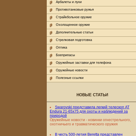
Арбалеты и луки
Противотанковые ружья
Страйкбольное оружие
Охолощенное оружие
Дополнительные статьи
Стрелковая подготовка
Оптика
Боеприпасы
Оружейные заставки для телефона
Оружейные новости
Полезные ссылки
НОВЫЕ СТАТЬИ
Swarovski представила легкий телескоп AT
Endura 21-65x75 для охоты и наблюдений за
природой
Оружейные новости - новинки огнестрельного,
охотничьего и травматического оружия
В честь 500-летия Beretta представлен