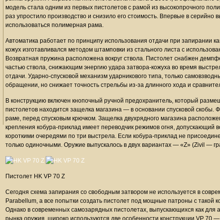
модель стала одним из первых пистолетов с рамой из высокопрочного поли
раз упростило производство и снизило его стоимость. Впервые в серийно
использоваться полимерная рама.
Автоматика работает по принципу использования отдачи при запирании ка
кожух изготавливался методом штамповки из стального листа с использов
Возвратная пружина расположена вокруг ствола. Пистолет снабжен демп
частью ствола, снижающим энергию удара затвора-кожуха во время выстре
отдачи. Ударно-спусковой механизм ударникового типа, только самовзводн
обращении, но снижает точность стрельбы из-за длинного хода и сравните
В конструкцию включен кнопочный ручной предохранитель, который размещ
пистолетов находится защелка магазина — в основании спусковой скобы. 
раме, перед спусковым крючком. Защелка двухрядного магазина расположен
крепления кобура-приклад имеет переводчик режимов огня, допускающий в
короткими очередями по три выстрела. Если кобура-приклад не присоедине
только одиночными. Оружие выпускалось в двух вариантах — «Z» (Zivil — гра
Пистолет HK VP 70 Z
Сегодня схема запирания со свободным затвором не используется в совр
Parabellum, а все попытки создать пистолет под мощные патроны с такой
Однако в современных самозарядных пистолетах, выпускающихся как для ар
рынка оружия, широко используются две особенности конструкции VP 70 