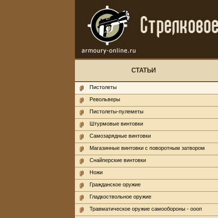
СТАТЬИ
Пистолеты
Револьверы
Пистолеты-пулеметы
Штурмовые винтовки
Самозарядные винтовки
Магазинные винтовки с поворотным затвором
Снайперские винтовки
Ножи
Гражданское оружие
Гладкоствольное оружие
Травматическое оружие самообороны - оооп