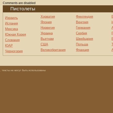
Comments are disabled
Пистолеты
Хорватия
Финляндия
Израиль
Япония
Венгрия
Испания
Норвегия
Германия
Мексика
Украина
Сербия
Южная Корея
Вьетнам
Швейцария
Словакия
США
Польша
ЮАР
Великобритания
Франция
Черногория
 тексты не могут быть использованы