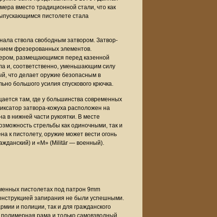
мера вместо традиционной стали, что как
 выпускающимся пистолете стала
нала ствола свободным затвором. Затвор-
анием фрезерованных элементов.
фером, размещающимся перед казенной
ла и, соответственно, уменьшающим силу
ый, что делает оружие безопасным в
льно большого усилия спускового крючка.
ается там, где у большинства современных
Фиксатор затвора-кожуха расположен на
а в нижней части рукоятки. В месте
озможность стрельбы как одиночными, так и
на к пистолету, оружие может вести огонь
жданский) и «M» (Militär — военный).
еменных пистолетах под патрон 9mm
 конструкцией запирания не были успешными.
мии и полиции, так и для гражданского
— полимерная рама и только самовзводный