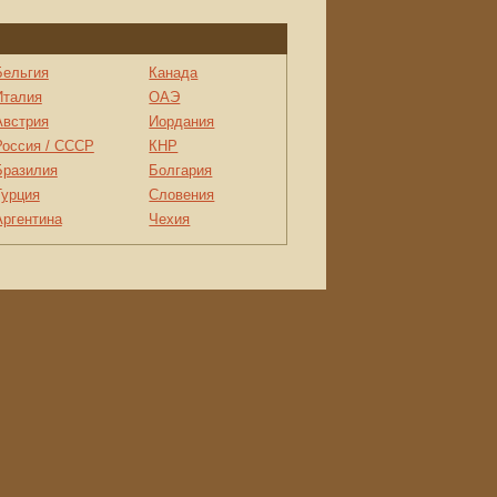
Бельгия
Канада
Италия
ОАЭ
Австрия
Иордания
Россия / СССР
КНР
Бразилия
Болгария
Турция
Словения
Аргентина
Чехия