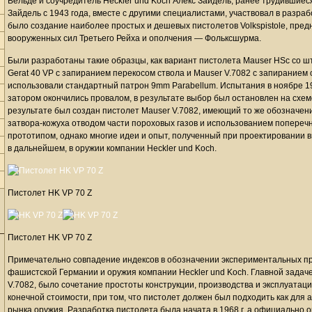
Вельде и соучредитель Heckler und Koch Алекс Зайдель, ранее трудившиеся
Зайдель с 1943 года, вместе с другими специалистами, участвовал в разраб
было создание наиболее простых и дешевых пистолетов Volkspistole, пре
вооруженных сил Третьего Рейха и ополчения — Фольксшурма.
Были разработаны такие образцы, как вариант пистолета Mauser HSc со ш
Gerat 40 VP с запиранием перекосом ствола и Mauser V.7082 с запиранием
использовали стандартный патрон 9mm Parabellum. Испытания в ноябре 1
затором окончились провалом, в результате выбор был остановлен на схем
результате был создан пистолет Mauser V.7082, имеющий то же обозначе
затвора-кожуха отводом части пороховых газов и использованием поперечны
прототипом, однако многие идеи и опыт, полученный при проектировании
в дальнейшем, в оружии компании Heckler und Koch.
Пистолет HK VP 70 Z
Пистолет HK VP 70 Z
Примечательно совпадение индексов в обозначении экспериментальных п
фашистской Германии и оружия компании Heckler und Koch. Главной задачей
V.7082, было сочетание простоты конструкции, производства и эксплуатац
конечной стоимости, при том, что пистолет должен был подходить как для а
рынка оружия. Разработка пистолета была начата в 1968 г, а официально 