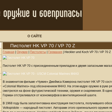
О САЙТЕ
Пистолет HK VP 70 / VP 70 Z
Главная
|
Оружие
|
Пистолеты
|
Германия
|
Heckler und Koch VP 70 / VP 70 Z
Пистолет HK VP 70 с присоединенным прикладом и двумя запасными мага
В знаменитом фильме «Чужие» Джеймса Кэмерона пистолет HK VP 70 сост
«Colonial Marines» под обозначением M4A3. На этом кадре оружие в руке 
смотрелся на фоне футуристической техники, оружия и снаряжения. В одн
Горман отстреливался от ксеноморфов в вентиляционной шахте.
В 1968 году была запатентована конструкция пистолета, получившего обо
Volkspistole — народный пистолет. Авторами этого оригинального оружия