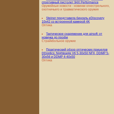
спортивный пистолет 94X Performance
Оружейные новости - новинки огнестрельного,
охотничьего и травматического оружия
Steiner представила бинокль eDiscovery
10x42 со встроенной камерой 4K
Оптика
Тактическое снаряжение для airsoft: от
новичка до профи
Страйкбольное оружие
Практический обзор оптических прицелов
DDoptics: Nighteagle V6 5-30x50 NFX, DDMP 5-
30x56 и DDMP 4-40x50
Оптика