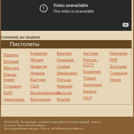
Comments are disabled
Пистолеты
Хорватия
Венгрия
Австрия
Иордания
Израиль
Япония
Германия
Россия /
КНР
Испания
СССР
Норвегия
Сербия
Болгария
Мексика
Бразилия
Украина
Швейцария
Словения
Южная
Турция
Корея
Вьетнам
Польша
Чехия
Аргентина
Словакия
США
Франция
Канада
ЮАР
Великобритания
Бельгия
ОАЭ
Черногория
Финляндия
Италия
2010-2026. Концепция, элементы дизайна и иллюстраций, тексты
не могут быть использованы
без разрешения автора. Почта: info@armoury-online.ru