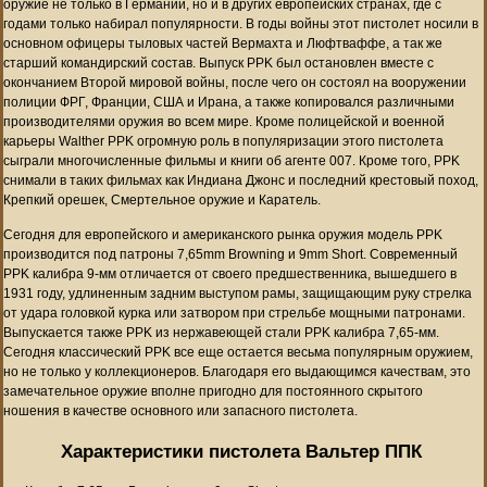
оружие не только в Германии, но и в других европейских странах, где с
годами только набирал популярности. В годы войны этот пистолет носили в
основном офицеры тыловых частей Вермахта и Люфтваффе, а так же
старший командирский состав. Выпуск PPK был остановлен вместе с
окончанием Второй мировой войны, после чего он состоял на вооружении
полиции ФРГ, Франции, США и Ирана, а также копировался различными
производителями оружия во всем мире. Кроме полицейской и военной
карьеры Walther PPK огромную роль в популяризации этого пистолета
сыграли многочисленные фильмы и книги об агенте 007. Кроме того, PPK
снимали в таких фильмах как Индиана Джонс и последний крестовый поход,
Крепкий орешек, Смертельное оружие и Каратель.
Сегодня для европейского и американского рынка оружия модель PPK
производится под патроны 7,65mm Browning и 9mm Short. Современный
PPK калибра 9-мм отличается от своего предшественника, вышедшего в
1931 году, удлиненным задним выступом рамы, защищающим руку стрелка
от удара головкой курка или затвором при стрельбе мощными патронами.
Выпускается также PPK из нержавеющей стали PPK калибра 7,65-мм.
Сегодня классический PPK все еще остается весьма популярным оружием,
но не только у коллекционеров. Благодаря его выдающимся качествам, это
замечательное оружие вполне пригодно для постоянного скрытого
ношения в качестве основного или запасного пистолета.
Характеристики пистолета Вальтер ППК