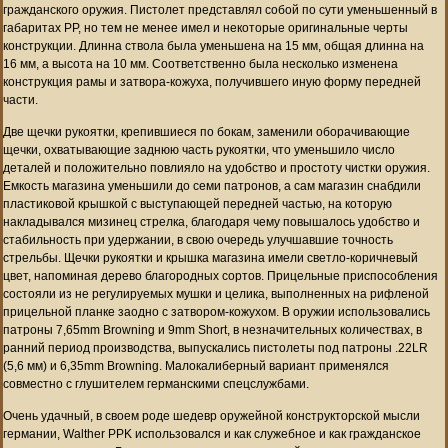
гражданского оружия. Пистолет представлял собой по сути уменьшенный в
габаритах PP, но тем не менее имел и некоторые оригинальные черты
конструкции. Длинна ствола была уменьшена на 15 мм, общая длинна на
16 мм, а высота на 10 мм. Соответственно была несколько изменена
конструкция рамы и затвора-кожуха, получившего иную форму передней
части.
Две щечки рукоятки, крепившиеся по бокам, заменили оборачивающие
щечки, охватывающие заднюю часть рукоятки, что уменьшило число
деталей и положительно повлияло на удобство и простоту чистки оружия.
Емкость магазина уменьшили до семи патронов, а сам магазин снабдили
пластиковой крышкой с выступающей передней частью, на которую
накладывался мизинец стрелка, благодаря чему повышалось удобство и
стабильность при удержании, в свою очередь улучшавшие точность
стрельбы. Щечки рукоятки и крышка магазина имели светло-коричневый
цвет, напоминая дерево благородных сортов. Прицельные приспособления
состояли из не регулируемых мушки и целика, выполненных на рифленой
прицельной планке заодно с затвором-кожухом. В оружии использовались
патроны 7,65mm Browning и 9mm Short, в незначительных количествах, в
ранний период производства, выпускались пистолеты под патроны .22LR
(5,6 мм) и 6,35mm Browning. Малокалиберный вариант применялся
совместно с глушителем германскими спецслужбами.
Очень удачный, в своем роде шедевр оружейной конструкторской мысли
германии, Walther PPK использовался и как служебное и как гражданское