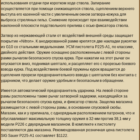
использования отдачи при коротком ходе ствола. Запирание
осуществляется при помощи снижающегося ствола, сцеплением верхнего
выступа его казенной части с увеличенным окном затвора-кожуха для
выброса стреляных гильз. Снижение происходит при взаимодействии
наклонной плоскости подствольного прилива с осью фиксатора ствола.
Затвор из нержавеющей стали от воздействий внешней среды защищает
покрытие «Nitron». К анодированной рамке крепятся две накладки рукоятки
из G10 со стальными медальонами. УСМ пистолета P225-A1, по классике,
двойного действия. Оружие оснащено расположенным с левой стороны
рамки рычагом безопасного спуска курка. При нажатии на этот рычаг он
опускается вниз, поднимая шептало, и расцепляет его с прорезью боевого
взвода курка. Под воздействием боевой пружины курок вращается до
сцепления прорези предохранительного взвода с шепталом без контакта с
ударником, что делает оружие удобным и безопасным в обращении.
Имеется автоматический предохранитель ударника. На левой стороне
рамы расположены также рычаг затворной задержки, находящийся за
рычагом безопасного спуска курка, и фиксатор ствола. Защелка магазина
размещается с левой стороны рамы, в основании спусковой скобы.
Магазин, как и у оригинала, с однорядным расположением патронов, что и
обуславливает максимальную толщину оружия в 32-мм против 38,1-мм у
модели P226 с двухрядным магазином. В комплекте к пистолету
поставляются два магазина. Рекомендованная розничная цена пистолета
SIG Sauer P225-A1 составляет $1122.