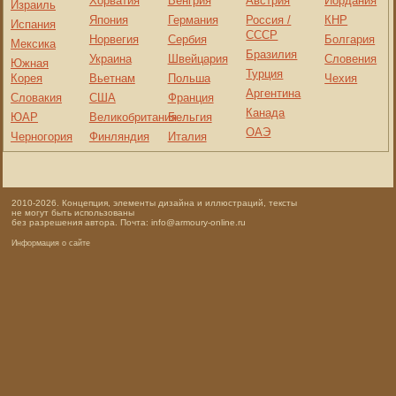
Хорватия
Венгрия
Австрия
Иордания
Израиль
Япония
Германия
Россия /
КНР
Испания
СССР
Норвегия
Сербия
Болгария
Мексика
Бразилия
Украина
Швейцария
Словения
Южная
Турция
Корея
Вьетнам
Польша
Чехия
Аргентина
Словакия
США
Франция
Канада
ЮАР
Великобритания
Бельгия
ОАЭ
Черногория
Финляндия
Италия
2010-2026. Концепция, элементы дизайна и иллюстраций, тексты
не могут быть использованы
без разрешения автора. Почта: info@armoury-online.ru
Информация о сайте