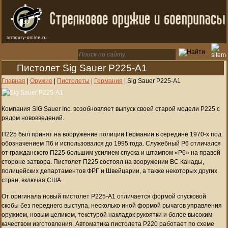
Пистолет Sig Sauer P225-A1
Главная
|
Оружие
|
Пистолеты
|
Германия
|
Sig Sauer P225-A1
Компания SIG Sauer Inc. возобновляет выпуск своей старой модели P225 с
рядом нововведений.
П225 был принят на вооружение полиции Германии в середине 1970-х под
обозначением П6 и использовался до 1995 года. Служебный P6 отличался
от гражданского П225 большим усилием спуска и штампом «P6» на правой
стороне затвора. Пистолет П225 состоял на вооружении ВС Канады,
полицейских департаментов ФРГ и Швейцарии, а также некоторых других
стран, включая США.
От оригинала новый пистолет P225-A1 отличается формой спусковой
скобы без переднего выступа, несколько иной формой рычагов управления
оружием, новым целиком, текстурой накладок рукоятки и более высоким
качеством изготовления. Автоматика пистолета P220 работает по схеме