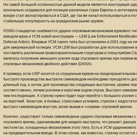
Но самой большой особенностью данной модели является конструкция уда
изначально создавался для полиции различных стран Европы и антитерро
вскоре стал экспортироваться в США, где так же начал использоваться в п
стабильную популярность на гражданском рынке оружия.
P2000 стандартно снабжается ударно-спусковым механизмом куркового тип
взводом курка и УСМ новой конструкции — LEM (Law Enforcement Modificati
Defense Action). Впервые УСМ такого типа был установлен в 2001 году на
для американской полиции. УСМ LEM был разработан для использования в
поставлять различным правоохранительным структурам и спецслужбам США
являлось получение меньшего усилия хода спускового крючка при первом в
спусковых механизмов двойного действия (DA/SA).
К примеру, если USP носится со спущенным курком на предохранительном в
быстрого производства выстрела самовзводом необходимо преодолеть дост
длинный ход, а затем, для производства следующих выстрелов, оружие пер
соответственно, легким усилием и коротким ходом спуска. Выстрел самовз
чем последующие. А стрелку нужно будет еще перейти с большого усилия сп
на короткий. Зачастую, в боевых, стрессовых условиях, стрелок с недоста
выстрел самовзводом впустую, резко выжав и «сорвав» спусковой крючок.
Конечно, существуют только самовзводные ударно-спусковые механизмы с
спускового крючка, одинаковыми для каждого выстрела, что решает данную п
пистолетах, оснащенных механизмом этого типа. Есть и УСМ ударникового
на предварительном взводе. В этом случае, как известно, стрелку остается