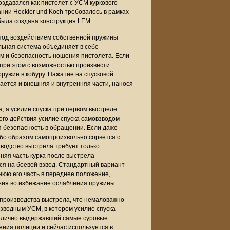
оздавался как пистолет с УСМ куркового
нии Heckler und Koch требовалось в рамках
 была создана конструкция LEM.
 под воздействием собственной пружины
альная система объединяет в себе
ом и безопасность ношения пистолета. Если
 при этом с возможностью произвести
ружие в кобуру. Нажатие на спусковой
вается и внешняя и внутренняя части, нанося
а, а усилие спуска при первом выстреле
ного действия усилие спуска самовзводом
ся безопасность в обращении. Если даже
либо образом самопроизвольно сорвется с
зводство выстрела требует только
няя часть курка после выстрела
ся на боевой взвод. Стандартный вариант
нюю его часть в переднее положение,
жия во избежание ослабления пружины.
е производства выстрела, что немаловажно
взводным УСМ, в котором усилие спуска
 отлично выдержавший самые суровые
ния полиции и сейчас используется в