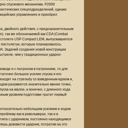
рно спускового механизма. P2000
ристических спецподразделений, однако
олицейских управлениях и приобрел
а, двойного действия, с предохранительным
on), так же обозначаемой как CDA (Combat
 пистолете USP Compact LEM, выпускавшегося
 пистолетах, которые планировалось
. Задачей создания новой конструкции
ыстреле, чем у традиционных ударно-
зводе и с патроном в патроннике, то для
аточно большое усилие спуска и его
еходит на стрельбу со взведенным курком и,
водом разумеется значительно менее точен,
уска на малое, и конечно, с длинного хода
точным уровнем подготовки тратит первый
 относительно небольшим усилием и ходом
роблему как в револьверах, так и в
 типа с ударником, постоянно находящимся
 лишь довзвести ударник, потратив на это