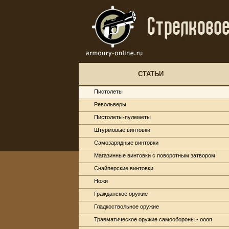
СТАТЬИ
Пистолеты
Револьверы
Пистолеты-пулеметы
Штурмовые винтовки
Самозарядные винтовки
Магазинные винтовки с поворотным затвором
Снайперские винтовки
Ножи
Гражданское оружие
Гладкоствольное оружие
Травматическое оружие самообороны - оооп