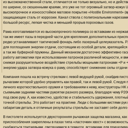
из высококачественной стали, отличается не только визуально, но и дейс
по ширине, со скошенными краями, это уже не тот огромный затвор-кожух 
высокопрочное и износостойкое матовое покрытие «Hostile Environment» (
защищающее сталь от коррозии. Канал ствола с полигональными нарезами
большой ресурс, легкая чистка и меньший прорыв пороховых газов.
Рама изготавливается из высокопрочного полимера со вставками из нерж
так же имеет пазы в передней части для крепления дополнительных присп
редко устанавливают тактический фонарь либо лазерный целеуказатель.
для поглощения энергии отдачи, состоящим из особой детали, крепящийся
а так же буферной пружины. Данный механизм достаточно эффективно гаси
работу автоматики при использовании патронов различной мощности, и вме
снижая разрушительное воздействие стрельбы мощными патронами +P и 
энергию удара затвора-кожуха о раму, способствует снижению силы отдачи 
Компания пошла на встречу стрелкам с левой ведущей рукой, снабдив пист
рычагами которой удобно управлять как правой, так и левой рукой. Следу
личного короткоствольного оружия и требованиям к нему, конструкторы HK
съемными задними частями рукоятки разного размера, благодаря чему P2
под свою руку. А, как известно, удобство и стабильность удержания, плотны
точной стрельбы. Это работает на практике. Люди с большими кистями рук
габаритам деталь и отличные результаты стрельбы не заставят себя долго
В пистолете используется двухсторонняя рычажная защелка магазина, как
приспособления закреплены в пазах типа «ласточкин хвост» с возможность
снабжаться тритиевыми, светящимися в темноте, вставками для прицелива