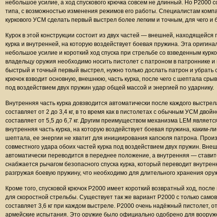
небольшое усилие, а ход спускового крючка совсем не длинный. Но P2000 с
типа, с возможностью изменения режимов его работы. Специалистам компа
куркового УСМ сделать первый выстрел более легким и точным, для чего и
Курок в этой конструкции состоит из двух частей — внешней, находящейся
курка и внутренней, на которую воздействует боевая пружина. Эта оригин
небольшое усилие и короткий ход спуска при стрельбе со взведенным курк
владельцу оружия необходимо носить пистолет с патроном в патроннике и
быстрый и точный первый выстрел, нужно только дослать патрон и убрать о
крючок взводит основную, внешнюю, часть курка, после чего с шептала сры
под воздействием двух пружин удар общей массой и энергией по ударнику.
Внутренняя часть курка довзводится автоматически после каждого выстрел
составляет от 2 до 3,4 кг, в то время как в пистолетах с обычным УСМ двой
составляет от 5,5 до 6,7 кг. Другим преимуществом механизма LEM являет
внутренняя часть курка, на которую воздействует боевая пружина, каким-
шептала, ее энергии не хватит для инициирования капсюля патрона. Прои
совместного удара обоих частей курка под воздействием двух пружин. Внеш
автоматически переводится в переднее положение, а внутренняя — ставит
снабжается рычагом безопасного спуска курка, который переводит внутрен
разгружая боевую пружину, что необходимо для длительного хранения ору
Кроме того, спусковой крючок P2000 имеет короткий возвратный ход, посл
для скоростной стрельбы. Существует так же вариант P2000 с только само
составляет 3,6 кг при каждом выстреле. P2000 очень надёжный пистолет,
армейские испытания. Это оружие было официально одобрено для вооруже