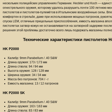
нескольких полицейских управлениях Германии. Heckler und Koch — един
огнестрельного оружия, которому удалось разрушить почти 100 летнюю мон
пистолетов и пистолетов-пулемётов в Итальянские вооружённые силы. Впе
комфортен в стрельбе, даже при использовании мощных патронов, рукоятка
спуска LEM, отличные прицельные приспособления, емкость магазина впо
пистолетах затвор-кожух не останавливается на затворной задержке после
решения этой проблемы достаточно всего лишь подержать магазины полн
Технические характеристики пистолетов H
HK P2000
Калибр: 9mm Parabellum / .40 S&W
Длина оружия: 173 / 173 мм
Длина ствола: 94 / 94 мм
Высота оружия: 128 / 128 мм
Ширина оружия: 34 / 34 мм
Масса без патронов: 704 / - г
Емкость магазина: 13 / 12 патронов
HK P2000 SK
Калибр: 9mm Parabellum / .40 S&W
Длина оружия: 163 / 163 мм
Длина ствола: 83 / 83 мм