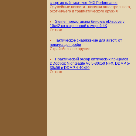
спортивный пистолет 94X Performance
Оружейные новости - новинки огнестрельного,
охотничьего и травматического оружия
Steiner представила бинокль eDiscovery
10x42 со встроенной камерой 4K
Оптика
Тактическое снаряжение для airsoft: от
новичка до профи
Страйкбольное оружие
Практический обзор оптических прицелов
DDoptics: Nighteagle V6 5-30x50 NFX, DDMP 5-
30x56 и DDMP 4-40x50
Оптика