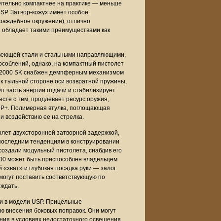
твительно компактнее на практике — меньше
USP. Затвор-кожух имеет особое
враждебное окружение), отлично
 обладает такими преимуществами как
авеющей стали и стальными направляющими,
особлений, однако, на компактный пистолет
 P2000 SK снабжен демпферным механизмом
 к тыльной стороне оси возвратной пружины,
т часть энергии отдачи и стабилизирует
сте с тем, продлевает ресурс оружия,
+P+. Полимерная втулка, поглощающая
и воздействию ее на стрелка.
олет двухсторонней затворной задержкой,
я последним тенденциям в конструировании
 создали модульный пистолета, снабдив его
000 может быть приспособлен владельцем
й «хват» и глубокая посадка руки — залог
 могут поставить соответствующую по
 ждать.
 и в модели USP. Прицельные
ю внесения боковых поправок. Они могут
ния в условиях недостаточного освещения.