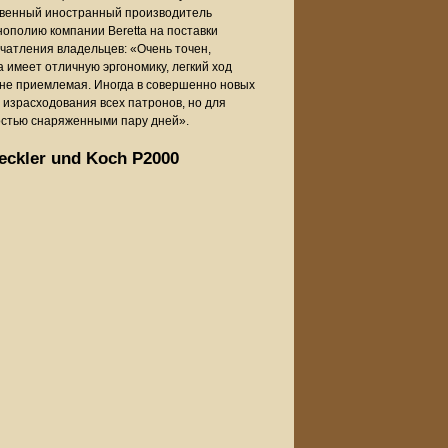
ственный иностранный производитель
ополию компании Beretta на поставки
чатления владельцев: «Очень точен,
 имеет отличную эргономику, легкий ход
лне приемлемая. Иногда в совершенно новых
 израсходования всех патронов, но для
остью снаряженными пару дней».
eckler und Koch P2000