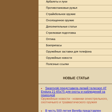
Арбалеты и луки
Противотанковые ружья
Страйкбольное оружие
Охолощенное оружие
Дополнительные статьи
Стрелковая подготовка
Оптика
Боеприпасы
Оружейные заставки для телефона
Оружейные новости
Полезные ссылки
НОВЫЕ СТАТЬИ
Swarovski представила легкий телескоп AT
Endura 21-65x75 для охоты и наблюдений за
природой
Оружейные новости - новинки огнестрельного,
охотничьего и травматического оружия
В честь 500-летия Beretta представлен