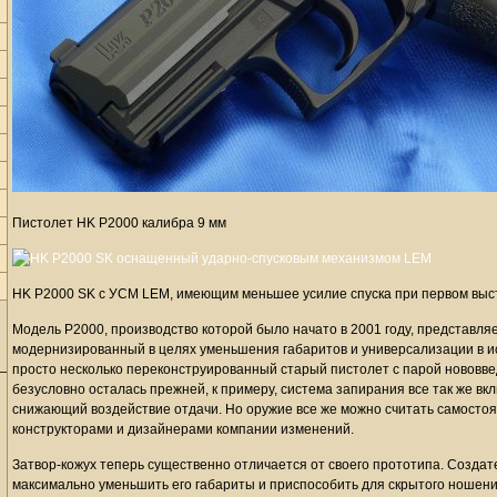
Пистолет HK P2000 калибра 9 мм
HK P2000 SK c УСМ LEM, имеющим меньшее усилие спуска при первом выс
Модель P2000, производство которой было начато в 2001 году, представляет
модернизированный в целях уменьшения габаритов и универсализации в ис
просто несколько переконструированный старый пистолет с парой нововве
безусловно осталась прежней, к примеру, система запирания все так же в
снижающий воздействие отдачи. Но оружие все же можно считать самосто
конструкторами и дизайнерами компании изменений.
Затвор-кожух теперь существенно отличается от своего прототипа. Создат
максимально уменьшить его габариты и приспособить для скрытого ношен