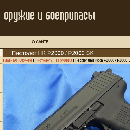
О САЙТЕ
Пистолет HK P2000 / P2000 SK
Главная
|
Оружие
|
Пистолеты
|
Германия
|
Heckler und Koch P2000 / P2000 