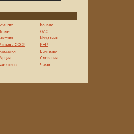
Бельгия
Канада
Италия
ОАЭ
Австрия
Иордания
Россия / СССР
КНР
Бразилия
Болгария
Турция
Словения
Аргентина
Чехия