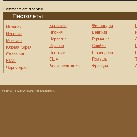
Comments are disabled
Пистолеты
Хорватия
Финляндия
Израиль
Япония
Венгрия
Испания
Норвегия
Германия
Мексика
Украина
Сербия
Южная Корея
Вьетнам
Швейцария
Словакия
США
Польша
ЮАР
Великобритания
Франция
Черногория
 тексты не могут быть использованы