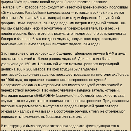
фирмы DWM присвоил новой модели Люгера громкое название
«Parabellum», которое происходит от известной древнеримской пословицы
«Si vis pacem, Para bellum» (хочешь мира — готовься к войне), и является
её частью. Эта часть была телеграфным кодом берлинской оружейной
фабрики DWM. Вариант 1902 года под 9-мм патрон и с длиной ствола 100-
мм, как с автоматическим рукояточным предохранителем, так и без, не
пошёл в серию. Вместо этого, в результате плодотворного сотрудничества
Люгера и Фишера, была создана модель, получившая внутризаводское
обозначение «Самозарядный пистолет модели 1904 года».
Этот пистолет стал основой для будущего табельного оружия ВМФ и имел
несколько отличий от более ранних моделей. Длина ствола была
увеличена до 150-мм. На тыльной части мотыля крепился перекидной
целик на 100 и 200 метров. Из конструкции была удалена
противовибрационная защёлка, просуществовавшая на пистолетах Люгера
до 1906 года, на практике оказавшаяся совершенно не нужной.
Поверхность боковых выступов мотыля вместо вогнутой стала прямой с
перекрёстной насечкой. Несколько увеличен выбрасыватель, который,
благодаря надписи «GELADEN» (заряжено) на боковой поверхности, стал
служить также и указателем наличия патрона в патроннике. При досланном
патроне выбрасыватель выступал за пределы верхней грани затвора,
открывая надпись и указывая на состояние оружия, к тому же стрелок мог
определить положение выбрасывателя тактильно.
В конструкцию была введена затворная задержка, фиксирующая его в