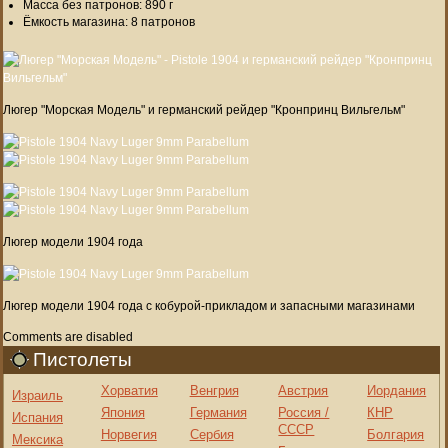
Масса без патронов: 890 г
Ёмкость магазина: 8 патронов
Люгер "Морская Модель" и германский рейдер "Кронпринц Вильгельм"
Люгер модели 1904 года
Люгер модели 1904 года с кобурой-прикладом и запасными магазинами
Comments are disabled
Пистолеты
Хорватия
Венгрия
Австрия
Иордания
Израиль
Япония
Германия
Россия /
КНР
Испания
СССР
Норвегия
Сербия
Болгария
Мексика