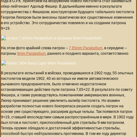
года в G.P.K. принятием на вооружение нового пистолета стал заниматься
обер-лейтенант Адольф Фишер. В дальнейшем именно в результате
сотрудничества с Фишером, конструктором будущего табельного пистолета
Георгом Люгером были внесены практически все существенные изменения
в его устройство. Это сотрудничество повлияло и на создание патрона
9×19.
На этом фото крайний слева патрон –
7,65mm Parabellum
, в середине –
патроны
9mm Parabellum
, раннего и позднего варианта, соответственно
В результате испытаний в войсках, проводившихся в 1902 году, 55 опытных
пистолетов модели 1902, 40 из которых не имели автоматического
рычажного предохранителя, было отмечено недостаточное
останавливающее действие пули патрона 7,65×22. В результате по совету
Фишера, а также руководствуясь пожеланиями американских военных,
Люгер принимает решение увеличить калибр пистолета. Но взамен
разработки полностью нового боеприпаса решили создать патрон на
основе уже существующего, расширив дульце гильзы. Так появился патрон
9×19, ставший впоследствии самым распространённым в мире. В 1902 году
был готов и пистолет, приспособленный для стрельбы 9-мм патроном.
Теперь оружие обладало и достаточной эффективностью стрельбы,
способной быстро нейтрализовать противника. В том же году директор