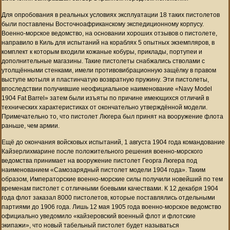
Для опробования в реальных условиях эксплуатации 18 таких пистолетов
были поставлены Восточноафриканскому экспедиционному корпусу.
Военно-морское ведомство, на основании хороших отзывов о пистолете,
направило в Киль для испытаний на кораблях 5 опытных экземпляров, в
комплект к которым входили кожаные кобуры, приклады, портупеи и
дополнительные магазины. Такие пистолеты снабжались стволами с
утолщёнными стенками, имели противовибрационную защёлку в правом
выступе мотыля и пластинчатую возвратную пружину. Эти пистолеты,
впоследствии получившие неофициальное наименование «Navy Model
1904 Fat Barrel» затем были изъяты по причине имеющихся отличий в
технических характеристиках от окончательно утверждённой модели.
Примечательно то, что пистолет Люгера был принят на вооружение флота
раньше, чем армии.
Ещё до окончания войсковых испытаний, 1 августа 1904 года командование
Кайзерлихмарине после положительного решения военно-морского
ведомства принимает на вооружение пистолет Георга Люгера под
наименованием «Самозарядный пистолет модели 1904 года». Таким
образом, Императорские военно-морские силы получили новейший по тем
временам пистолет с отличными боевыми качествами. К 12 декабря 1904
года флот заказал 8000 пистолетов, которые поставлялись отдельными
партиями до 1906 года. Лишь 12 мая 1905 года военно-морское ведомство
официально уведомило «кайзеровский военный флот и флотские
экипажи», что новый табельный пистолет будет называться