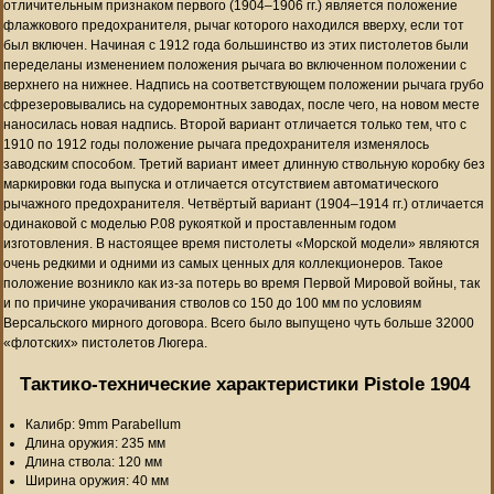
отличительным признаком первого (1904–1906 гг.) является положение
флажкового предохранителя, рычаг которого находился вверху, если тот
был включен. Начиная с 1912 года большинство из этих пистолетов были
переделаны изменением положения рычага во включенном положении с
верхнего на нижнее. Надпись на соответствующем положении рычага грубо
сфрезеровывались на судоремонтных заводах, после чего, на новом месте
наносилась новая надпись. Второй вариант отличается только тем, что с
1910 по 1912 годы положение рычага предохранителя изменялось
заводским способом. Третий вариант имеет длинную ствольную коробку без
маркировки года выпуска и отличается отсутствием автоматического
рычажного предохранителя. Четвёртый вариант (1904–1914 гг.) отличается
одинаковой с моделью P.08 рукояткой и проставленным годом
изготовления. В настоящее время пистолеты «Морской модели» являются
очень редкими и одними из самых ценных для коллекционеров. Такое
положение возникло как из-за потерь во время Первой Мировой войны, так
и по причине укорачивания стволов со 150 до 100 мм по условиям
Версальского мирного договора. Всего было выпущено чуть больше 32000
«флотских» пистолетов Люгера.
Тактико-технические характеристики Pistole 1904
Калибр: 9mm Parabellum
Длина оружия: 235 мм
Длина ствола: 120 мм
Ширина оружия: 40 мм