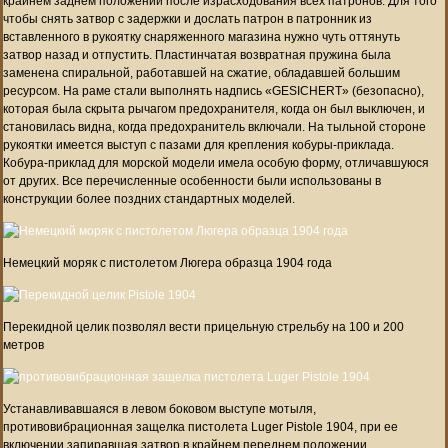
крайнем заднем положении после израсходования всех патронов. Для того
чтобы снять затвор с задержки и дослать патрон в патронник из
вставленного в рукоятку снаряженного магазина нужно чуть оттянуть
затвор назад и отпустить. Пластинчатая возвратная пружина была
заменена спиральной, работавшей на сжатие, обладавшей большим
ресурсом. На раме стали выполнять надпись «GESICHERT» (безопасно),
которая была скрыта рычагом предохранителя, когда он был выключен, и
становилась видна, когда предохранитель включали. На тыльной стороне
рукоятки имеется выступ с пазами для крепления кобуры-приклада.
Кобура-приклад для морской модели имела особую форму, отличавшуюся
от других. Все перечисленные особенности были использованы в
конструкции более поздних стандартных моделей.
Немецкий моряк с пистолетом Люгера образца 1904 года
Перекидной целик позволял вести прицельную стрельбу на 100 и 200
метров
Устанавливавшаяся в левом боковом выступе мотыля,
противовибрационная защелка пистолета Luger Pistole 1904, при ее
включении запиравшая затвор в крайнем переднем положении