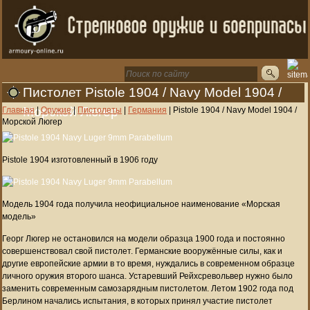
Пистолет Pistole 1904 / Navy Model 1904 /
Морской Люгер
Главная
|
Оружие
|
Пистолеты
|
Германия
|
Pistole 1904 / Navy Model 1904 /
Морской Люгер
Pistole 1904 изготовленный в 1906 году
Модель 1904 года получила неофициальное наименование «Морская
модель»
Георг Люгер не остановился на модели образца 1900 года и постоянно
совершенствовал свой пистолет. Германские вооружённые силы, как и
другие европейские армии в то время, нуждались в современном образце
личного оружия второго шанса. Устаревший Рейхсревольвер нужно было
заменить современным самозарядным пистолетом. Летом 1902 года под
Берлином начались испытания, в которых принял участие пистолет