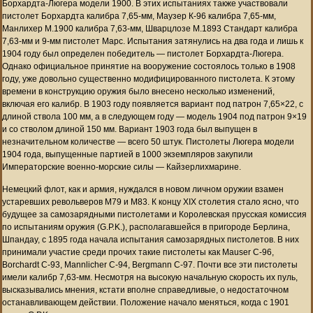
Борхардта-Люгера модели 1900. В этих испытаниях также участвовали
пистолет Борхардта калибра 7,65-мм, Маузер К-96 калибра 7,65-мм,
Манлихер М.1900 калибра 7,63-мм, Шварцлозе М.1893 Стандарт калибра
7,63-мм и 9-мм пистолет Марс. Испытания затянулись на два года и лишь к
1904 году был определен победитель — пистолет Борхардта-Люгера.
Однако официальное принятие на вооружение состоялось только в 1908
году, уже довольно существенно модифицированного пистолета. К этому
времени в конструкцию оружия было внесено несколько изменений,
включая его калибр. В 1903 году появляется вариант под патрон 7,65×22, с
длиной ствола 100 мм, а в следующем году — модель 1904 под патрон 9×19
и со стволом длиной 150 мм. Вариант 1903 года был выпущен в
незначительном количестве — всего 50 штук. Пистолеты Люгера модели
1904 года, выпущенные партией в 1000 экземпляров закупили
Императорские военно-морские силы — Кайзерлихмарине.
Немецкий флот, как и армия, нуждался в новом личном оружии взамен
устаревших револьверов М79 и М83. К концу XIX столетия стало ясно, что
будущее за самозарядными пистолетами и Королевская прусская комиссия
по испытаниям оружия (G.P.K.), располагавшейся в пригороде Берлина,
Шпандау, с 1895 года начала испытания самозарядных пистолетов. В них
принимали участие среди прочих такие пистолеты как Mauser С-96,
Borchardt С-93, Mannlicher С-94, Bergmann С-97. Почти все эти пистолеты
имели калибр 7,63-мм. Несмотря на высокую начальную скорость их пуль,
высказывались мнения, кстати вполне справедливые, о недостаточном
останавливающем действии. Положение начало меняться, когда с 1901