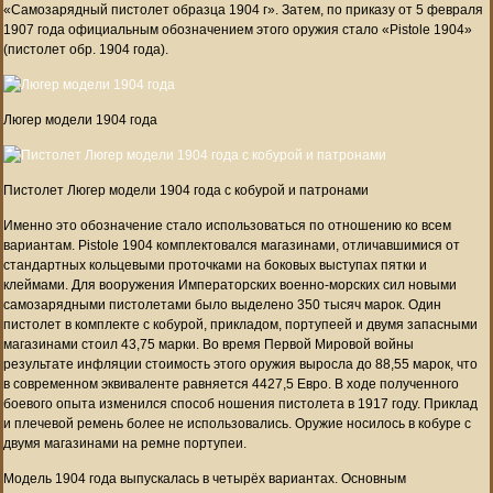
«Самозарядный пистолет образца 1904 г». Затем, по приказу от 5 февраля
1907 года официальным обозначением этого оружия стало «Pistole 1904»
(пистолет обр. 1904 года).
Люгер модели 1904 года
Пистолет Люгер модели 1904 года с кобурой и патронами
Именно это обозначение стало использоваться по отношению ко всем
вариантам. Pistole 1904 комплектовался магазинами, отличавшимися от
стандартных кольцевыми проточками на боковых выступах пятки и
клеймами. Для вооружения Императорских военно-морских сил новыми
самозарядными пистолетами было выделено 350 тысяч марок. Один
пистолет в комплекте с кобурой, прикладом, портупеей и двумя запасными
магазинами стоил 43,75 марки. Во время Первой Мировой войны
результате инфляции стоимость этого оружия выросла до 88,55 марок, что
в современном эквиваленте равняется 4427,5 Евро. В ходе полученного
боевого опыта изменился способ ношения пистолета в 1917 году. Приклад
и плечевой ремень более не использовались. Оружие носилось в кобуре с
двумя магазинами на ремне портупеи.
Модель 1904 года выпускалась в четырёх вариантах. Основным