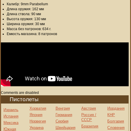
Калибр: 9mm Parabellum
Длина оружия: 162 мм
Длина ствола: 90 мм
Высота оружия: 130 мм
Ширина оружия: 30 мм
Масса без патронов: 634 г.
Емкость магазина: 8 патронов
Comments are disabled
Пистолеты
Хорватия
Венгрия
Австрия
Иордания
Израиль
Япония
Германия
Россия /
КНР
Испания
СССР
Норвегия
Сербия
Болгария
Мексика
Бразилия
Украина
Швейцария
Словения
Южная