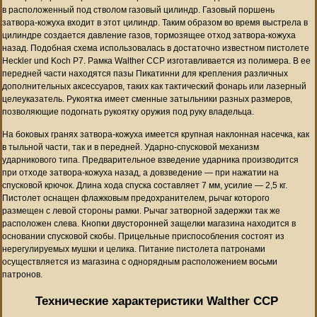
в расположенный под стволом газовый цилиндр. Газовый поршень
затвора-кожуха входит в этот цилиндр. Таким образом во время выстрела в
цилиндре создается давление газов, тормозящее отход затвора-кожуха
назад. Подобная схема использовалась в достаточно известном пистолете
Heckler und Koch P7. Рамка Walther CCP изготавливается из полимера. В ее
передней части находятся пазы Пикатинни для крепления различных
дополнительных аксессуаров, таких как тактический фонарь или лазерный
целеуказатель. Рукоятка имеет сменные затыльники разных размеров,
позволяющие подогнать рукоятку оружия под руку владельца.
На боковых гранях затвора-кожуха имеется крупная наклонная насечка, как
в тыльной части, так и в передней. Ударно-спусковой механизм
ударникового типа. Предварительное взведение ударника производится
при отходе затвора-кожуха назад, а довзведение — при нажатии на
спусковой крючок. Длина хода спуска составляет 7 мм, усилие — 2,5 кг.
Пистолет оснащен флажковым предохранителем, рычаг которого
размещен с левой стороны рамки. Рычаг затворной задержки так же
расположен слева. Кнопки двусторонней защелки магазина находится в
основании спусковой скобы. Прицельные приспособления состоят из
нерегулируемых мушки и целика. Питание пистолета патронами
осуществляется из магазина с однорядным расположением восьми
патронов.
Технические характеристики Walther CCP