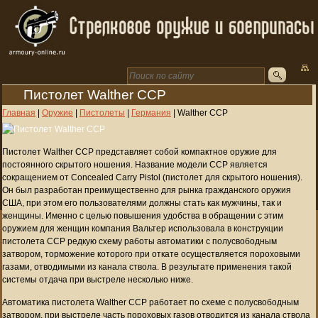
Пистолет Walther CCP
Главная
|
Оружие
|
Пистолеты
|
Германия
|
Walther CCP
Пистолет Walther CCP представляет собой компактное оружие для
постоянного скрытого ношения. Название модели CCP является
сокращением от Concealed Carry Pistol (пистолет для скрытого ношения).
Он был разработан преимущественно для рынка гражданского оружия
США, при этом его пользователями должны стать как мужчины, так и
женщины. Именно с целью повышения удобства в обращении с этим
оружием для женщин компания Вальтер использовала в конструкции
пистолета CCP редкую схему работы автоматики с полусвободным
затвором, торможение которого при откате осуществляется пороховыми
газами, отводимыми из канала ствола. В результате применения такой
системы отдача при выстреле несколько ниже.
Автоматика пистолета Walther CCP работает по схеме с полусвободным
затвором, при выстреле часть пороховых газов отводится из канала ствола